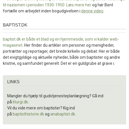
til nazismen i perioden 1930-1950. Læs mere
her
og hør Bent
fortælle om arbejdet inden bogudgivelsen i
denne video
.
BAPTIST.DK
baptist.dk
baptist.dk er både et blad og en
hjemmeside, som vi kalder web-
magasinet
. Her finder du artikler om personer og menigheder,
portrætter og reportager, det brede kirkeliv og debat. Her er både
det evigtgyldige og aktuelle nyheder, både om baptister og andre
kristne, og samfundet generelt. Det er en guldgrube at grave i.
Links
LINKS
Mangler du hjælp til gudstjenesteplanlægning? Gå ind
på
liturgi.dk
.
Vil du vide mere om baptister? Kig ind
på
baptisthistorie.dk
og
anabaptist.dk
.