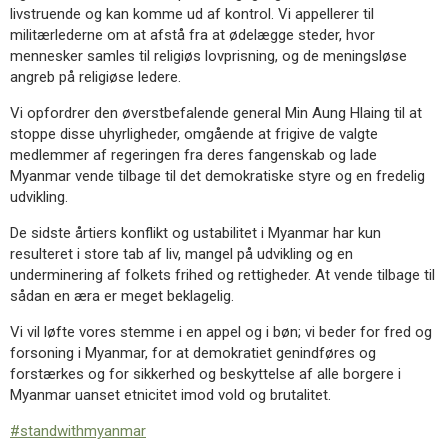
livstruende og kan komme ud af kontrol. Vi appellerer til
militærlederne om at afstå fra at ødelægge steder, hvor
mennesker samles til religiøs lovprisning, og de meningsløse
angreb på religiøse ledere.
Vi opfordrer den øverstbefalende general Min Aung Hlaing til at
stoppe disse uhyrligheder, omgående at frigive de valgte
medlemmer af regeringen fra deres fangenskab og lade
Myanmar vende tilbage til det demokratiske styre og en fredelig
udvikling.
De sidste årtiers konflikt og ustabilitet i Myanmar har kun
resulteret i store tab af liv, mangel på udvikling og en
underminering af folkets frihed og rettigheder. At vende tilbage til
sådan en æra er meget beklagelig.
Vi vil løfte vores stemme i en appel og i bøn; vi beder for fred og
forsoning i Myanmar, for at demokratiet genindføres og
forstærkes og for sikkerhed og beskyttelse af alle borgere i
Myanmar uanset etnicitet imod vold og brutalitet.
#standwithmyanmar