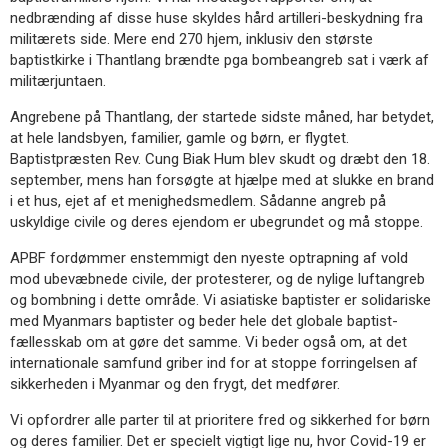
nedbrænding af disse huse skyldes hård artilleri-beskydning fra
militærets side. Mere end 270 hjem, inklusiv den største
baptistkirke i Thantlang brændte pga bombeangreb sat i værk af
militærjuntaen.
Angrebene på Thantlang, der startede sidste måned, har betydet,
at hele landsbyen, familier, gamle og børn, er flygtet.
Baptistpræsten Rev. Cung Biak Hum blev skudt og dræbt den 18.
september, mens han forsøgte at hjælpe med at slukke en brand
i et hus, ejet af et menighedsmedlem. Sådanne angreb på
uskyldige civile og deres ejendom er ubegrundet og må stoppe.
APBF fordømmer enstemmigt den nyeste optrapning af vold
mod ubevæbnede civile, der protesterer, og de nylige luftangreb
og bombning i dette område. Vi asiatiske baptister er solidariske
med Myanmars baptister og beder hele det globale baptist-
fællesskab om at gøre det samme. Vi beder også om, at det
internationale samfund griber ind for at stoppe forringelsen af
sikkerheden i Myanmar og den frygt, det medfører.
Vi opfordrer alle parter til at prioritere fred og sikkerhed for børn
og deres familier. Det er specielt vigtigt lige nu, hvor Covid-19 er