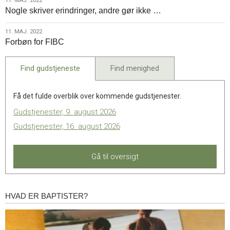
11.
11. MAJ. 2022
Nogle skriver erindringer, andre gør ikke …
maj.
2022
11.
11. MAJ. 2022
Forbøn for FIBC
maj.
2022
Find gudstjeneste
Find menighed
Få det fulde overblik over kommende gudstjenester.
Gudstjenester, 9. august 2026
Gudstjenester, 16. august 2026
Gå til oversigt
HVAD ER BAPTISTER?
Hvad
er
baptister?