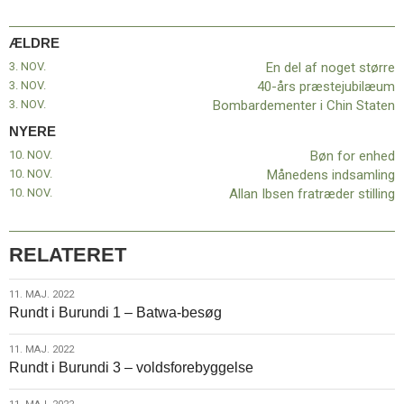
ÆLDRE
3. NOV.
En del af noget større
3. NOV.
40-års præstejubilæum
3. NOV.
Bombardementer i Chin Staten
NYERE
10. NOV.
Bøn for enhed
10. NOV.
Månedens indsamling
10. NOV.
Allan Ibsen fratræder stilling
RELATERET
11.
11. MAJ. 2022
Rundt i Burundi 1 – Batwa-besøg
maj.
2022
11.
11. MAJ. 2022
Rundt i Burundi 3 – voldsforebyggelse
maj.
2022