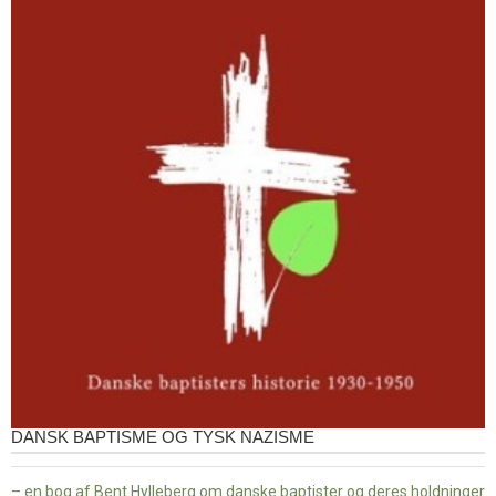
DANSK BAPTISME OG TYSK NAZISME
– en bog af Bent Hylleberg om danske baptister og deres holdninger