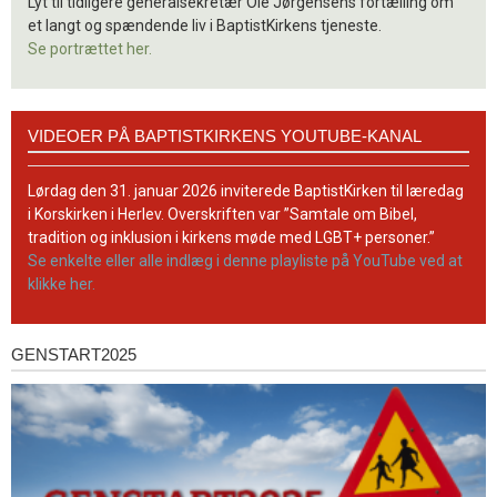
Lyt til tidligere generalsekretær Ole Jørgensens fortælling om
et langt og spændende liv i BaptistKirkens tjeneste.
Se portrættet her.
Videoer
VIDEOER PÅ BAPTISTKIRKENS YOUTUBE-KANAL
på
BaptistKirkens
YouTube-
Lørdag den 31. januar 2026 inviterede BaptistKirken til læredag
kanal
i Korskirken i Herlev. Overskriften var ”Samtale om Bibel,
tradition og inklusion i kirkens møde med LGBT+ personer.”
Se enkelte eller alle indlæg i denne playliste på YouTube ved at
klikke her.
GENSTART2025
Genstart2025