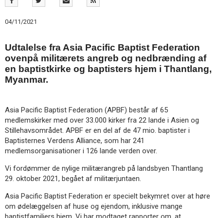
11.0:
Kalender
12.0:
Inspiration
04/11/2021
13.0:
Værktøjskassen
14.0:
Mission
15.0:
Udtalelse fra Asia Pacific Baptist Federation
Om
BaptistKirken
ovenpå militærets angreb og nedbrænding af
16.0:
Kontakt
en baptistkirke og baptisters hjem i Thantlang,
Myanmar.
Næste
indlæg:
Bøn
Asia Pacific Baptist Federation (APBF) består af 65
for
medlemskirker med over 33.000 kirker fra 22 lande i Asien og
enhed
Forrige
Stillehavsområdet. APBF er en del af de 47 mio. baptister i
indlæg:
Baptisternes Verdens Alliance, som har 241
En
medlemsorganisationer i 126 lande verden over.
del
af
Vi fordømmer de nylige militærangreb på landsbyen Thantlang
noget
29. oktober 2021, begået af militærjuntaen.
større
Asia Pacific Baptist Federation er specielt bekymret over at høre
om ødelæggelsen af huse og ejendom, inklusive mange
baptistfamiliers hjem. Vi har modtaget rapporter om, at