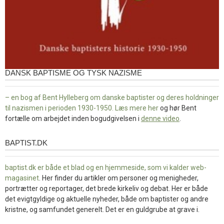
DANSK BAPTISME OG TYSK NAZISME
– en bog af Bent Hylleberg om danske baptister og deres holdninger
til nazismen i perioden 1930-1950. Læs mere
her
og hør Bent
fortælle om arbejdet inden bogudgivelsen i
denne video
.
BAPTIST.DK
baptist.dk
baptist.dk er både et blad og en
hjemmeside, som vi kalder web-
magasinet
. Her finder du artikler om personer og menigheder,
portrætter og reportager, det brede kirkeliv og debat. Her er både
det evigtgyldige og aktuelle nyheder, både om baptister og andre
kristne, og samfundet generelt. Det er en guldgrube at grave i.