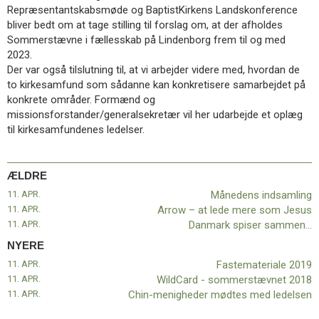
11.0:
Kalender
Repræsentantskabsmøde og BaptistKirkens Landskonference
12.0:
Inspiration
bliver bedt om at tage stilling til forslag om, at der afholdes
13.0:
Værktøjskassen
Sommerstævne i fællesskab på Lindenborg frem til og med
14.0:
Mission
2023.
15.0:
Om
Der var også tilslutning til, at vi arbejder videre med, hvordan de
BaptistKirken
to kirkesamfund som sådanne kan konkretisere samarbejdet på
16.0:
Kontakt
konkrete områder. Formænd og
missionsforstander/generalsekretær vil her udarbejde et oplæg
Næste
til kirkesamfundenes ledelser.
indlæg:
Fastemateriale
2019
Forrige
ÆLDRE
indlæg:
Månedens
11. APR.
Månedens indsamling
indsamling
11. APR.
Arrow – at lede mere som Jesus
11. APR.
Danmark spiser sammen…
NYERE
11. APR.
Fastemateriale 2019
11. APR.
WildCard - sommerstævnet 2018
11. APR.
Chin-menigheder mødtes med ledelsen