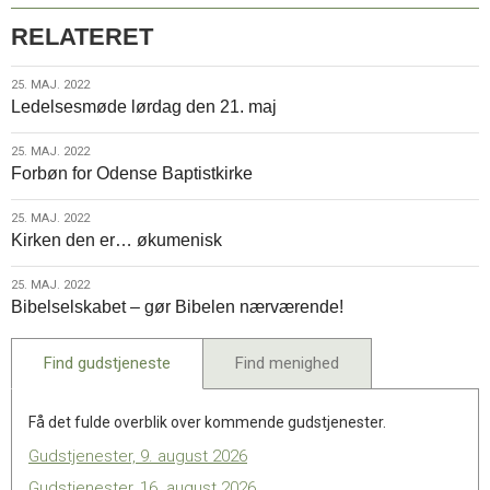
RELATERET
25.
25. MAJ. 2022
Ledelsesmøde lørdag den 21. maj
maj.
2022
25.
25. MAJ. 2022
Forbøn for Odense Baptistkirke
maj.
2022
25.
25. MAJ. 2022
Kirken den er… økumenisk
maj.
2022
25.
25. MAJ. 2022
Bibelselskabet – gør Bibelen nærværende!
maj.
2022
Find gudstjeneste
Find menighed
Få det fulde overblik over kommende gudstjenester.
Gudstjenester, 9. august 2026
Gudstjenester, 16. august 2026