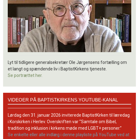
Lyt til tidligere generalsekretær Ole Jørgensens fortælling om
et langt og spændende liv i BaptistKirkens tjeneste.
Se portrættet her.
Videoer
VIDEOER PÅ BAPTISTKIRKENS YOUTUBE-KANAL
på
BaptistKirkens
YouTube-
Lørdag den 31. januar 2026 inviterede BaptistKirken til læredag
kanal
i Korskirken i Herlev. Overskriften var ”Samtale om Bibel,
tradition og inklusion i kirkens møde med LGBT+ personer.”
Se enkelte eller alle indlæg i denne playliste på YouTube ved at