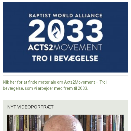
-
Tro
i
bevægelse
Klik her for at finde materiale om Acts2Movement – Tro i
bevægelse, som vi arbejder med frem til 2033.
Nyt
NYT VIDEOPORTRÆT
videoportræt