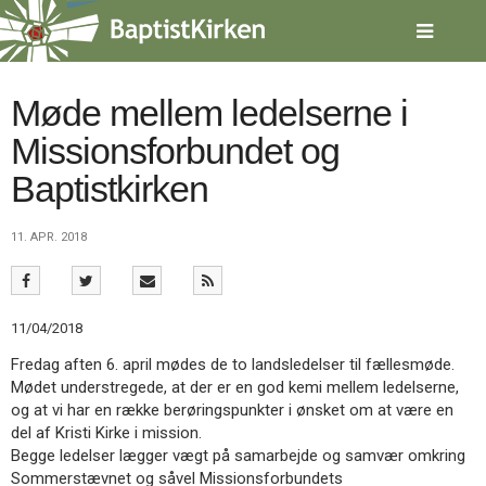
Spring
menu
over
og
gå
Møde mellem ledelserne i
til
Missionsforbundet og
indhold
Vend
tilbage
Baptistkirken
til
forsiden
Gå
1.0:
Forside
11. APR. 2018
til
2.0:
Nyheder
vores
3.0:
Kalender
guide
4.0:
Inspiration
for
5.0:
Værktøjskassen
11/04/2018
tilgængelighed
6.0:
Mission
Fredag aften 6. april mødes de to landsledelser til fællesmøde.
7.0:
Om
Mødet understregede, at der er en god kemi mellem ledelserne,
BaptistKirken
og at vi har en række berøringspunkter i ønsket om at være en
8.0:
Kontakt
del af Kristi Kirke i mission.
9.0:
Forside
Begge ledelser lægger vægt på samarbejde og samvær omkring
10.0:
Nyheder
Sommerstævnet og såvel Missionsforbundets