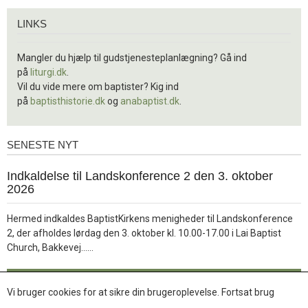
Links
LINKS
Mangler du hjælp til gudstjenesteplanlægning? Gå ind
på
liturgi.dk
.
Vil du vide mere om baptister? Kig ind
på
baptisthistorie.dk
og
anabaptist.dk
.
SENESTE NYT
Seneste
nyt
1.
Indkaldelse til Landskonference 2 den 3. oktober
jul.
2026
2026
Hermed indkaldes BaptistKirkens menigheder til Landskonference
2, der afholdes lørdag den 3. oktober kl. 10.00-17.00 i Lai Baptist
Læs
Church, Bakkevej……
mere
Læs mere
Vi bruger cookies for at sikre din brugeroplevelse. Fortsat brug