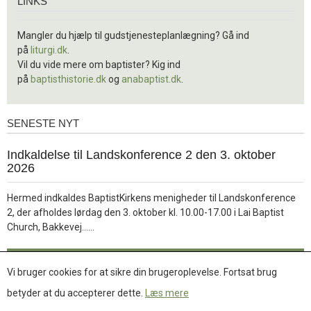
LINKS
Mangler du hjælp til gudstjenesteplanlægning? Gå ind
på
liturgi.dk
.
Vil du vide mere om baptister? Kig ind
på
baptisthistorie.dk
og
anabaptist.dk
.
SENESTE NYT
Seneste
nyt
1.
Indkaldelse til Landskonference 2 den 3. oktober
jul.
2026
2026
Hermed indkaldes BaptistKirkens menigheder til Landskonference
2, der afholdes lørdag den 3. oktober kl. 10.00-17.00 i Lai Baptist
Læs
Church, Bakkevej……
mere
Læs mere
Vi bruger cookies for at sikre din brugeroplevelse. Fortsat brug
betyder at du accepterer dette.
Læs mere