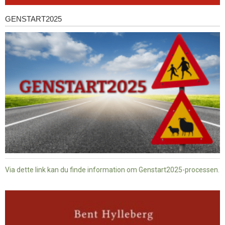
GENSTART2025
Genstart2025
Via dette link kan du finde information om Genstart2025-processen.
Dansk
baptisme
og