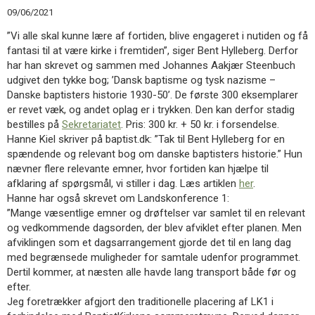
11.0:
Kalender
09/06/2021
12.0:
Inspiration
”Vi alle skal kunne lære af fortiden, blive engageret i nutiden og få
13.0:
Værktøjskassen
fantasi til at være kirke i fremtiden”, siger Bent Hylleberg. Derfor
14.0:
Mission
har han skrevet og sammen med Johannes Aakjær Steenbuch
15.0:
Om
udgivet den tykke bog; ’Dansk baptisme og tysk nazisme –
BaptistKirken
Danske baptisters historie 1930-50’. De første 300 eksemplarer
16.0:
Kontakt
er revet væk, og andet oplag er i trykken. Den kan derfor stadig
Næste
bestilles på
Sekretariatet
. Pris: 300 kr. + 50 kr. i forsendelse.
indlæg:
Hanne Kiel skriver på baptist.dk: ”Tak til Bent Hylleberg for en
Bibelen
spændende og relevant bog om danske baptisters historie.” Hun
er
nævner flere relevante emner, hvor fortiden kan hjælpe til
nærværende
afklaring af spørgsmål, vi stiller i dag. Læs artiklen
her
.
i
Hanne har også skrevet om Landskonference 1:
vores
”Mange væsentlige emner og drøftelser var samlet til en relevant
sprog
Forrige
og vedkommende dagsorden, der blev afviklet efter planen. Men
indlæg:
afviklingen som et dagsarrangement gjorde det til en lang dag
Månedens
med begrænsede muligheder for samtale udenfor programmet.
indsamling
Dertil kommer, at næsten alle havde lang transport både før og
juni
efter.
og
Jeg foretrækker afgjort den traditionelle placering af LK1 i
juli