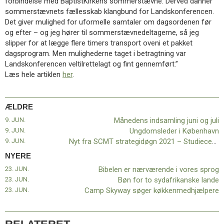
forbindelse med BaptistKirkens sommerstævne. Derved danner
sommerstævnets fællesskab klangbund for Landskonferencen.
Det giver mulighed for uformelle samtaler om dagsordenen før
og efter – og jeg hører til sommerstævnedeltagerne, så jeg
slipper for at lægge flere timers transport oveni et pakket
dagsprogram. Men mulighederne taget i betragtning var
Landskonferencen veltilrettelagt og fint gennemført.”
Læs hele artiklen
her
.
ÆLDRE
9. JUN.
Månedens indsamling juni og juli
9. JUN.
Ungdomsleder i København
9. JUN.
Nyt fra SCMT strategidøgn 2021 – Studiecenter for menighedsbaseret teologi
NYERE
23. JUN.
Bibelen er nærværende i vores sprog
23. JUN.
Bøn for to sydafrikanske lande
23. JUN.
Camp Skyway søger køkkenmedhjælpere