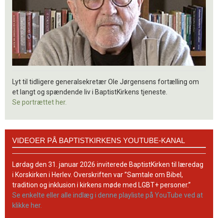
Lyt til tidligere generalsekretær Ole Jørgensens fortælling om
et langt og spændende liv i BaptistKirkens tjeneste.
Se portrættet her.
Videoer
VIDEOER PÅ BAPTISTKIRKENS YOUTUBE-KANAL
på
BaptistKirkens
YouTube-
Lørdag den 31. januar 2026 inviterede BaptistKirken til læredag
kanal
i Korskirken i Herlev. Overskriften var ”Samtale om Bibel,
tradition og inklusion i kirkens møde med LGBT+ personer.”
Se enkelte eller alle indlæg i denne playliste på YouTube ved at
klikke her.