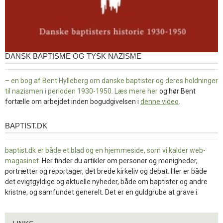
DANSK BAPTISME OG TYSK NAZISME
– en bog af Bent Hylleberg om danske baptister og deres holdninger
til nazismen i perioden 1930-1950. Læs mere
her
og hør Bent
fortælle om arbejdet inden bogudgivelsen i
denne video
.
BAPTIST.DK
baptist.dk
baptist.dk er både et blad og en
hjemmeside, som vi kalder web-
magasinet
. Her finder du artikler om personer og menigheder,
portrætter og reportager, det brede kirkeliv og debat. Her er både
det evigtgyldige og aktuelle nyheder, både om baptister og andre
kristne, og samfundet generelt. Det er en guldgrube at grave i.
Links