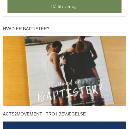
Gå til oversigt
HVAD ER BAPTISTER?
Hvad
er
baptister?
ACTS2MOVEMENT - TRO I BEVÆGELSE
Acts2Movement
-
Tro