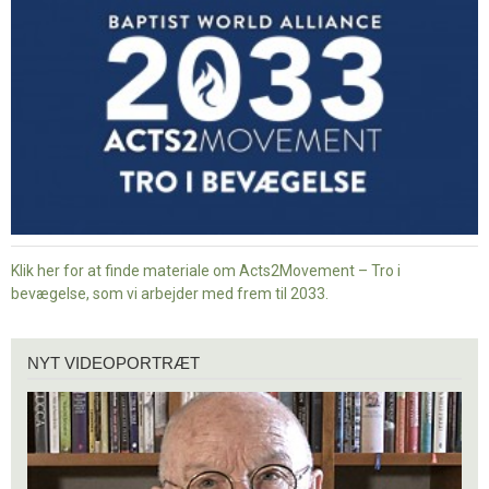
i
bevægelse
Klik her for at finde materiale om Acts2Movement – Tro i
bevægelse, som vi arbejder med frem til 2033.
Nyt
NYT VIDEOPORTRÆT
videoportræt