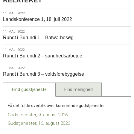
RELATERET
11.
11. MAJ. 2022
Landskonference 1, 18. juli 2022
maj.
2022
11.
11. MAJ. 2022
Rundt i Burundi 1 – Batwa-besøg
maj.
2022
11.
11. MAJ. 2022
Rundt i Burundi 2 – sundhedsarbejde
maj.
2022
11.
11. MAJ. 2022
Rundt i Burundi 3 – voldsforebyggelse
maj.
2022
Find gudstjeneste
Find menighed
Få det fulde overblik over kommende gudstjenester.
Gudstjenester, 9. august 2026
Gudstjenester, 16. august 2026