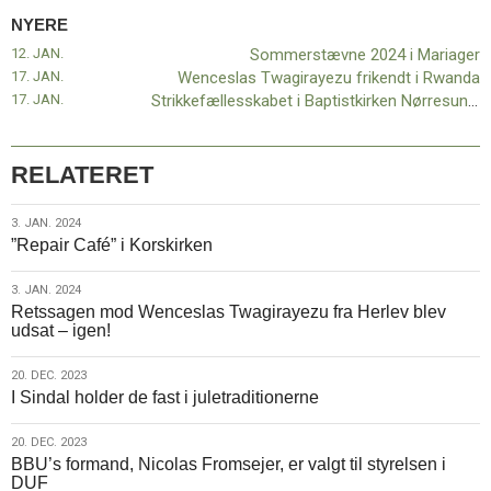
11.0:
Kalender
NYERE
12.0:
Inspiration
12. JAN.
Sommerstævne 2024 i Mariager
13.0:
Værktøjskassen
17. JAN.
Wenceslas Twagirayezu frikendt i Rwanda
14.0:
Mission
17. JAN.
Strikkefællesskabet i Baptistkirken Nørresundby|Vodskov
15.0:
Om
BaptistKirken
16.0:
Kontakt
RELATERET
Næste
indlæg:
3.
3. JAN. 2024
Sommerstævne
”Repair Café” i Korskirken
jan.
2024
2024
i
3.
3. JAN. 2024
Mariager
Forrige
Retssagen mod Wenceslas Twagirayezu fra Herlev blev
jan.
indlæg:
udsat – igen!
2024
Retur
til
20.
20. DEC. 2023
Burundi
I Sindal holder de fast i juletraditionerne
dec.
2023
20.
20. DEC. 2023
BBU’s formand, Nicolas Fromsejer, er valgt til styrelsen i
dec.
DUF