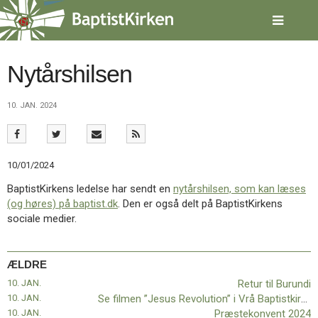
Spring
menu
over
og
gå
Nytårshilsen
til
indhold
Vend
10. JAN. 2024
tilbage
til
forsiden
Gå
1.0:
Forside
10/01/2024
til
2.0:
Nyheder
vores
3.0:
Kalender
BaptistKirkens ledelse har sendt en
nytårshilsen, som kan læses
guide
4.0:
Inspiration
(og høres) på baptist.dk
. Den er også delt på BaptistKirkens
for
5.0:
Værktøjskassen
sociale medier.
tilgængelighed
6.0:
Mission
7.0:
Om
BaptistKirken
ÆLDRE
8.0:
Kontakt
10. JAN.
Retur til Burundi
9.0:
Forside
10. JAN.
Se filmen ”Jesus Revolution” i Vrå Baptistkirke
10.0:
Nyheder
10. JAN.
Præstekonvent 2024