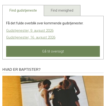
2023
Find gudstjeneste
Find menighed
Få det fulde overblik over kommende gudstjenester.
Gudstjenester, 9. august 2026
Gudstjenester, 16. august 2026
Gå til oversigt
HVAD ER BAPTISTER?
Hvad
er
baptister?