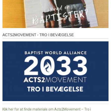
ACTS2MOVEMENT - TRO I BEVÆGELSE
Acts2Movement
-
Tro
i
bevægelse
Klik her for at finde materiale om Acts2Movement – Tro i