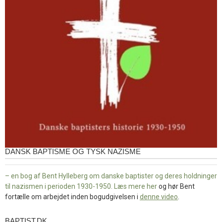
DANSK BAPTISME OG TYSK NAZISME
– en bog af Bent Hylleberg om danske baptister og deres holdninger
til nazismen i perioden 1930-1950. Læs mere
her
og hør Bent
fortælle om arbejdet inden bogudgivelsen i
denne video
.
BAPTIST.DK
baptist.dk