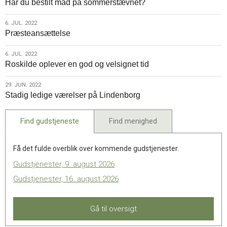
Har du bestilt mad på sommerstævnet?
jul.
2022
6.
6. JUL. 2022
Præsteansættelse
jul.
2022
6.
6. JUL. 2022
Roskilde oplever en god og velsignet tid
jul.
2022
29.
29. JUN. 2022
Stadig ledige værelser på Lindenborg
jun.
2022
Find gudstjeneste
Find menighed
Få det fulde overblik over kommende gudstjenester.
Gudstjenester, 9. august 2026
Gudstjenester, 16. august 2026
Gå til oversigt