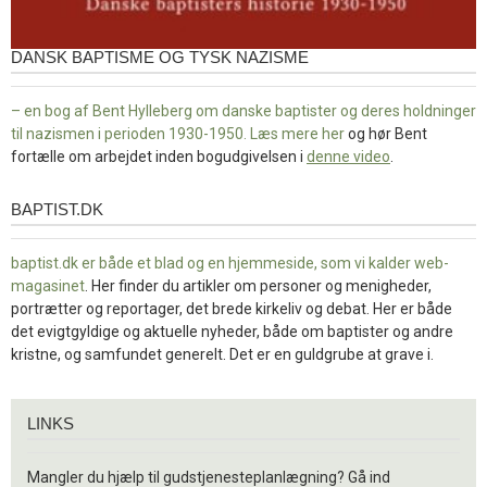
DANSK BAPTISME OG TYSK NAZISME
– en bog af Bent Hylleberg om danske baptister og deres holdninger
til nazismen i perioden 1930-1950. Læs mere
her
og hør Bent
fortælle om arbejdet inden bogudgivelsen i
denne video
.
BAPTIST.DK
baptist.dk
baptist.dk er både et blad og en
hjemmeside, som vi kalder web-
magasinet
. Her finder du artikler om personer og menigheder,
portrætter og reportager, det brede kirkeliv og debat. Her er både
det evigtgyldige og aktuelle nyheder, både om baptister og andre
kristne, og samfundet generelt. Det er en guldgrube at grave i.
Links
LINKS
Mangler du hjælp til gudstjenesteplanlægning? Gå ind