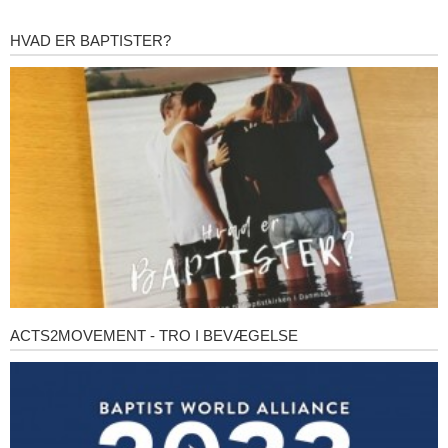
HVAD ER BAPTISTER?
Hvad
er
baptister?
ACTS2MOVEMENT - TRO I BEVÆGELSE
Acts2Movement
-
Tro
i
bevægelse