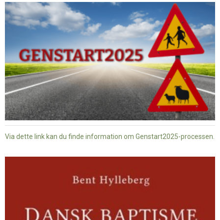
Via dette link kan du finde information om Genstart2025-processen.
Dansk
baptisme
og
tysk
nazisme