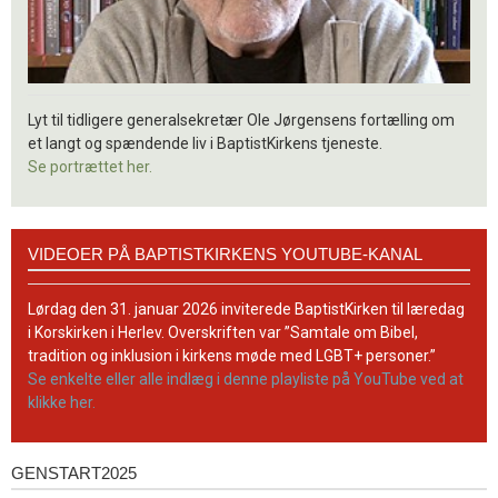
Lyt til tidligere generalsekretær Ole Jørgensens fortælling om
et langt og spændende liv i BaptistKirkens tjeneste.
Se portrættet her.
Videoer
VIDEOER PÅ BAPTISTKIRKENS YOUTUBE-KANAL
på
BaptistKirkens
YouTube-
Lørdag den 31. januar 2026 inviterede BaptistKirken til læredag
kanal
i Korskirken i Herlev. Overskriften var ”Samtale om Bibel,
tradition og inklusion i kirkens møde med LGBT+ personer.”
Se enkelte eller alle indlæg i denne playliste på YouTube ved at
klikke her.
GENSTART2025
Genstart2025