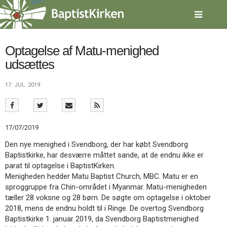
Spring
menu
over
og
gå
Optagelse af Matu-menighed
til
udsættes
indhold
Vend
tilbage
17. JUL. 2019
til
forsiden
Gå
1.0:
Forside
til
2.0:
Nyheder
17/07/2019
vores
3.0:
Kalender
guide
4.0:
Inspiration
Den nye menighed i Svendborg, der har købt Svendborg
for
5.0:
Værktøjskassen
Baptistkirke, har desværre måttet sande, at de endnu ikke er
tilgængelighed
6.0:
Mission
parat til optagelse i BaptistKirken.
7.0:
Om
Menigheden hedder Matu Baptist Church, MBC. Matu er en
BaptistKirken
sproggruppe fra Chin-området i Myanmar. Matu-menigheden
8.0:
Kontakt
tæller 28 voksne og 28 børn. De søgte om optagelse i oktober
2018, mens de endnu holdt til i Ringe. De overtog Svendborg
9.0:
Forside
Baptistkirke 1. januar 2019, da Svendborg Baptistmenighed
10.0:
Nyheder