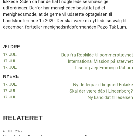
lukkede. Siden da har de haft nogle ledelsesmæssige
11.0:
Kalender
udfordringer. Derfor har menigheden besluttet på et
12.0:
Inspiration
menighedsmøde, at de gerne vil udsætte optagelsen til
13.0:
Værktøjskassen
Landskonference 1 i 2020. Der skal være et nyt ledelsesvalg til
14.0:
Mission
december, fortæller menighedsrådsformanden Pazo Tak Lum.
15.0:
Om
BaptistKirken
16.0:
Kontakt
ÆLDRE
Næste
17. JUL.
Bus fra Roskilde til sommerstævnet
indlæg:
17. JUL.
International Mission på stævnet
Nyt
17. JUL.
Lise og Jep Emming i Rubura
lederpar
NYERE
i
Ringsted
17. JUL.
Nyt lederpar i Ringsted Frikirke
Frikirke
Forrige
17. JUL.
Skal der være dåb i Lindenborg?
indlæg:
17. JUL.
Ny kandidat til ledelsen
Bus
fra
Roskilde
RELATERET
til
sommerstævnet
6.
6. JUL. 2022