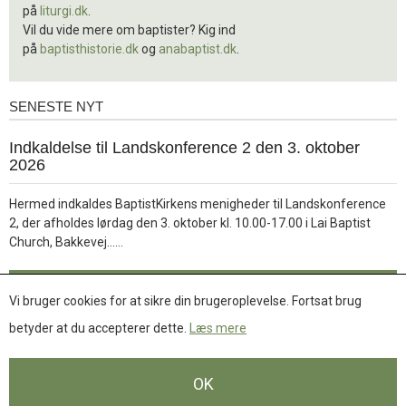
på
liturgi.dk
.
Vil du vide mere om baptister? Kig ind
på
baptisthistorie.dk
og
anabaptist.dk
.
SENESTE NYT
Seneste
nyt
1.
Indkaldelse til Landskonference 2 den 3. oktober
jul.
2026
2026
Hermed indkaldes BaptistKirkens menigheder til Landskonference
2, der afholdes lørdag den 3. oktober kl. 10.00-17.00 i Lai Baptist
Læs
Church, Bakkevej……
mere
Læs mere
Vi bruger cookies for at sikre din brugeroplevelse. Fortsat brug
betyder at du accepterer dette.
Læs mere
Se flere nyheder
OK