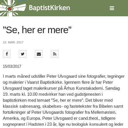
Spring
menu
over
og
gå
”Se, her er mere”
til
indhold
Vend
15. MAR. 2017
tilbage
til
forsiden
Gå
1.0:
Forside
15/03/2017
til
2.0:
Nyheder
vores
3.0:
Kalender
I marts måned udstiller Peter Ulvsgaard sine fotografier, tegninger
guide
4.0:
Inspiration
og malerier i Vaarst Baptistkirke. Igennem flere år har Peter
for
5.0:
Værktøjskassen
Ulvsgaard taget malerikurser på Århus Kunstakademi. Søndag
tilgængelighed
6.0:
Mission
19. marts kl. 10.00 medvirker han ved gudstjenesten i
7.0:
Om
baptistkirken med temaet ”Se, her er mere”. Det bliver med
BaptistKirken
klassisk salmesang, skabelses- og fastetekster fra Bibelen samt
8.0:
Kontakt
fortolkninger af Peter Ulvsgaards fotografier fra Mellemøsten,
Amerika, og Europa. Peter Ulvsgaard er cand.theol., tidligere
9.0:
Forside
sognepræst i Hadsten i 23 år, lige nu teologisk konsulent og leder
10.0:
Nyheder