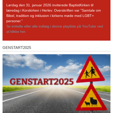
YouTube-
Lørdag den 31. januar 2026 inviterede BaptistKirken til
kanal
læredag i Korskirken i Herlev. Overskriften var ”Samtale om
Bibel, tradition og inklusion i kirkens møde med LGBT+
personer.”
Se enkelte eller alle indlæg i denne playliste på YouTube ved
at klikke her.
GENSTART2025
Genstart2025