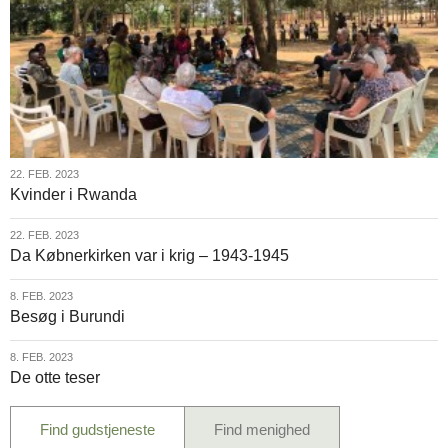
22.
22. FEB. 2023
Kvinder i Rwanda
feb.
2023
22.
22. FEB. 2023
Da Købnerkirken var i krig – 1943-1945
feb.
2023
8.
8. FEB. 2023
Besøg i Burundi
feb.
2023
8.
8. FEB. 2023
De otte teser
feb.
2023
Find gudstjeneste
Find menighed