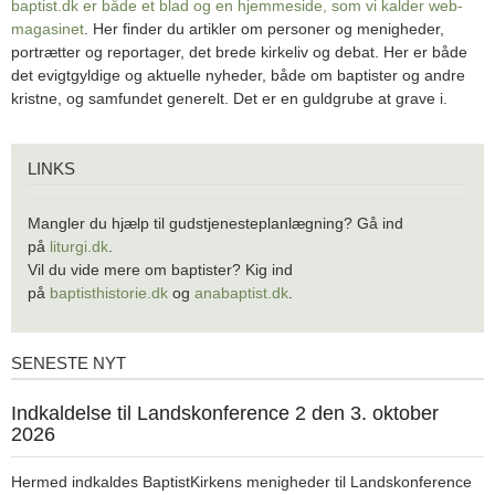
baptist.dk er både et blad og en
hjemmeside, som vi kalder web-
magasinet
. Her finder du artikler om personer og menigheder,
portrætter og reportager, det brede kirkeliv og debat. Her er både
det evigtgyldige og aktuelle nyheder, både om baptister og andre
kristne, og samfundet generelt. Det er en guldgrube at grave i.
Links
LINKS
Mangler du hjælp til gudstjenesteplanlægning? Gå ind
på
liturgi.dk
.
Vil du vide mere om baptister? Kig ind
på
baptisthistorie.dk
og
anabaptist.dk
.
SENESTE NYT
Seneste
nyt
1.
Indkaldelse til Landskonference 2 den 3. oktober
jul.
2026
2026
Hermed indkaldes BaptistKirkens menigheder til Landskonference