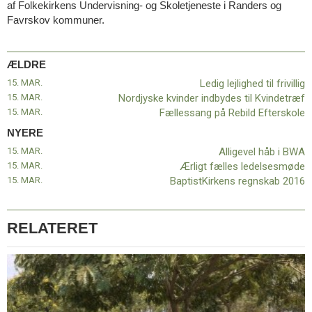
af Folkekirkens Undervisning- og Skoletjeneste i Randers og
11.0:
Kalender
Favrskov kommuner.
12.0:
Inspiration
13.0:
Værktøjskassen
14.0:
Mission
ÆLDRE
15.0:
Om
BaptistKirken
15. MAR.
Ledig lejlighed til frivillig
16.0:
Kontakt
15. MAR.
Nordjyske kvinder indbydes til Kvindetræf
15. MAR.
Fællessang på Rebild Efterskole
Næste
indlæg:
NYERE
Alligevel
15. MAR.
Alligevel håb i BWA
håb
15. MAR.
Ærligt fælles ledelsesmøde
i
15. MAR.
BaptistKirkens regnskab 2016
BWA
Forrige
indlæg:
Ledig
RELATERET
lejlighed
til
frivillig