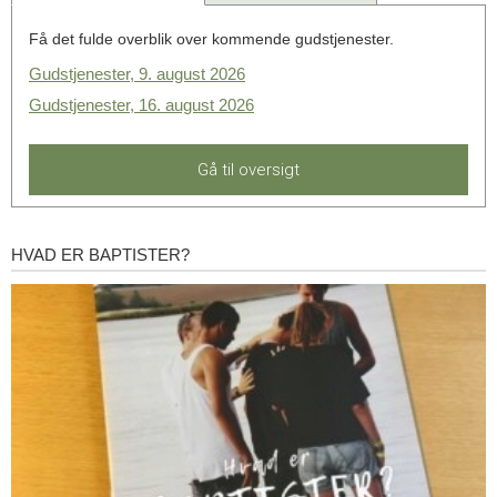
Få det fulde overblik over kommende gudstjenester.
Gudstjenester, 9. august 2026
Gudstjenester, 16. august 2026
Gå til oversigt
HVAD ER BAPTISTER?
Hvad
er
baptister?