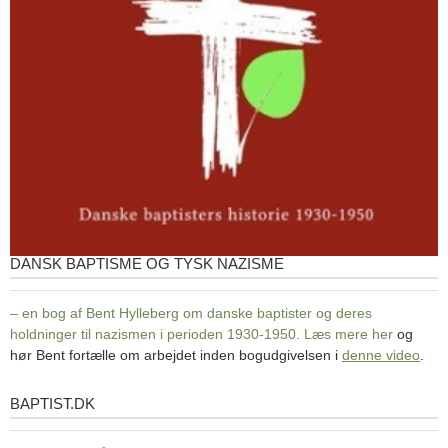
DANSK BAPTISME OG TYSK NAZISME
– en bog af Bent Hylleberg om danske baptister og deres
holdninger til nazismen i perioden 1930-1950. Læs mere
her
og
hør Bent fortælle om arbejdet inden bogudgivelsen i
denne video
.
BAPTIST.DK
baptist.dk