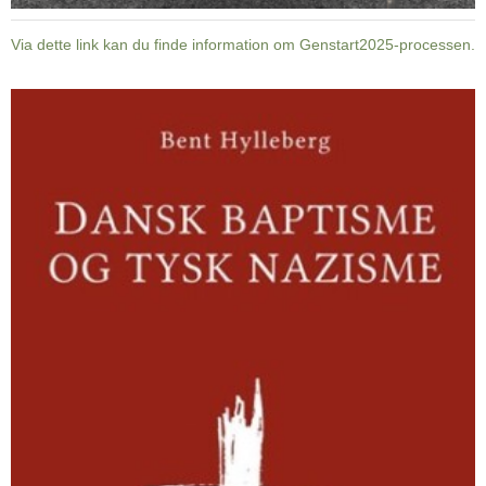
Via dette link kan du finde information om Genstart2025-processen.
Dansk
baptisme
og
tysk
nazisme