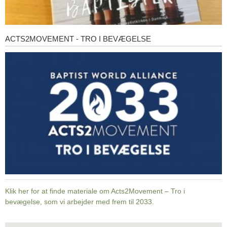
ACTS2MOVEMENT - TRO I BEVÆGELSE
Acts2Movement
-
Tro
i
bevægelse
Klik her for at finde materiale om Acts2Movement – Tro i
bevægelse, som vi arbejder med frem til 2033.