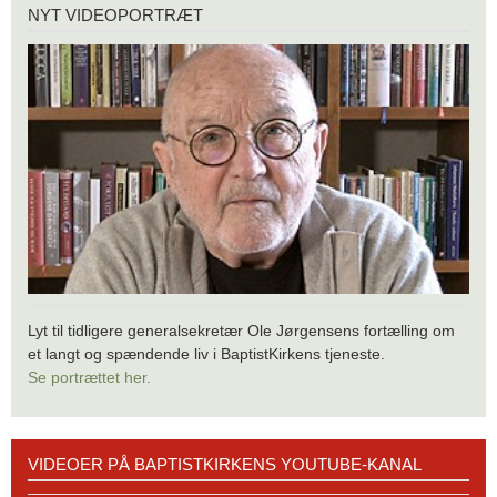
Nyt
NYT VIDEOPORTRÆT
videoportræt
Lyt til tidligere generalsekretær Ole Jørgensens fortælling om
et langt og spændende liv i BaptistKirkens tjeneste.
Se portrættet her.
Videoer
VIDEOER PÅ BAPTISTKIRKENS YOUTUBE-KANAL
på
BaptistKirkens