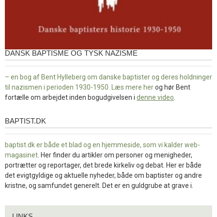
DANSK BAPTISME OG TYSK NAZISME
– en bog af Bent Hylleberg om danske baptister og deres holdninger
til nazismen i perioden 1930-1950. Læs mere
her
og hør Bent
fortælle om arbejdet inden bogudgivelsen i
denne video
.
BAPTIST.DK
baptist.dk
baptist.dk er både et blad og en
hjemmeside, som vi kalder web-
magasinet
. Her finder du artikler om personer og menigheder,
portrætter og reportager, det brede kirkeliv og debat. Her er både
det evigtgyldige og aktuelle nyheder, både om baptister og andre
kristne, og samfundet generelt. Det er en guldgrube at grave i.
Links
LINKS