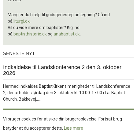
Mangler du hjælp til gudstjenesteplanlægning? Gå ind
på
liturgi.dk
.
Vil du vide mere om baptister? Kig ind
på
baptisthistorie.dk
og
anabaptist.dk
.
SENESTE NYT
Seneste
nyt
1.
Indkaldelse til Landskonference 2 den 3. oktober
jul.
2026
2026
Hermed indkaldes BaptistKirkens menigheder til Landskonference
2, der afholdes lørdag den 3. oktober kl. 10.00-17.00 i Lai Baptist
Læs
Church, Bakkevej……
mere
Læs mere
Vi bruger cookies for at sikre din brugeroplevelse. Fortsat brug
betyder at du accepterer dette.
Læs mere