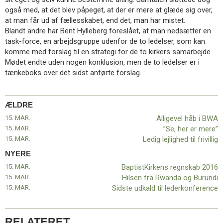
11.0:
Kalender
også med, at det blev påpeget, at der er mere at glæde sig over,
12.0:
Inspiration
at man får ud af fællesskabet, end det, man har mistet.
13.0:
Værktøjskassen
Blandt andre har Bent Hylleberg foreslået, at man nedsætter en
14.0:
Mission
task-force, en arbejdsgruppe udenfor de to ledelser, som kan
15.0:
Om
komme med forslag til en strategi for de to kirkers samarbejde.
BaptistKirken
Mødet endte uden nogen konklusion, men de to ledelser er i
16.0:
Kontakt
tænkeboks over det sidst anførte forslag.
Næste
indlæg:
BaptistKirkens
ÆLDRE
regnskab
15. MAR.
Alligevel håb i BWA
2016
Forrige
15. MAR.
”Se, her er mere”
indlæg:
15. MAR.
Ledig lejlighed til frivillig
Alligevel
NYERE
håb
15. MAR.
BaptistKirkens regnskab 2016
i
15. MAR.
Hilsen fra Rwanda og Burundi
BWA
15. MAR.
Sidste udkald til lederkonference
RELATERET