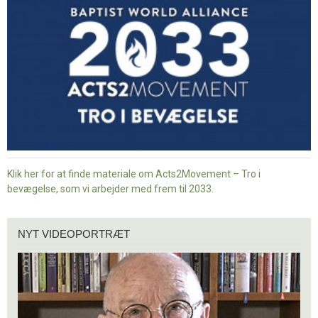
i
bevægelse
Klik her for at finde materiale om Acts2Movement – Tro i
bevægelse, som vi arbejder med frem til 2033.
Nyt
NYT VIDEOPORTRÆT
videoportræt