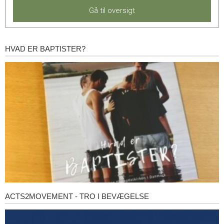
Gå til oversigt
HVAD ER BAPTISTER?
Hvad
er
baptister?
ACTS2MOVEMENT - TRO I BEVÆGELSE
Acts2Movement
-
Tro