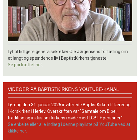
Lyt til tidligere generalsekretær Ole Jørgensens fortælling om
et langt og spændende liv i BaptistKirkens tjeneste.
Se portrættet her.
Videoer
VIDEOER PÅ BAPTISTKIRKENS YOUTUBE-KANAL
på
BaptistKirkens
YouTube-
Lørdag den 31. januar 2026 inviterede BaptistKirken til læredag
kanal
i Korskirken i Herlev. Overskriften var ”Samtale om Bibel,
tradition og inklusion i kirkens møde med LGBT+ personer.”
Se enkelte eller alle indlæg i denne playliste på YouTube ved at
klikke her.