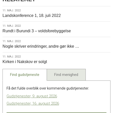
11.
11. MAJ. 2022
Landskonference 1, 18. juli 2022
maj.
2022
11.
11. MAJ. 2022
Rundt i Burundi 3 – voldsforebyggelse
maj.
2022
11.
11. MAJ. 2022
Nogle skriver erindringer, andre gør ikke …
maj.
2022
11.
11. MAJ. 2022
Kirken i Nakskov er solgt
maj.
2022
Find gudstjeneste
Find menighed
Få det fulde overblik over kommende gudstjenester.
Gudstjenester, 9. august 2026
Gudstjenester, 16. august 2026