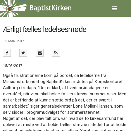
Spring
menu
over
og
gå
Ærligt fælles ledelsesmøde
til
indhold
Vend
15. MAR. 2017
tilbage
til
forsiden
Gå
1.0:
Forside
15/03/2017
til
2.0:
Nyheder
Også frustrationerne kom på bordet, da ledelserne fra
vores
3.0:
Kalender
Missionsforbundet og BaptistKirken mødtes på Korpskontoret i
guide
4.0:
Inspiration
Aalborg i fredags. ”Det er klart, at hvedebrødsdagene er
for
5.0:
Værktøjskassen
overstået, når vi nu skal holde fælles stævne nummer seks. Men
tilgængelighed
6.0:
Mission
det er befriende at kunne sætte ord på det, der er svært i
7.0:
Om
samarbejdet,” siger generalsekretær Lone Møller-Hansen, som
BaptistKirken
selv sidder i programudvalget for sommerstævnet.
8.0:
Kontakt
Noget af det, der blev talt om, var, hvad de to kirkesamfund har
9.0:
Forside
oplevet at miste ved at holde fælles stævne i stedet for at holde
10.0:
Nyheder
sit eget og selv kunne bestemme alting. Samtalen sluttede dog