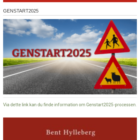
GENSTART2025
Genstart2025
Via dette link kan du finde information om Genstart2025-processen.
Dansk
baptisme
og
tysk