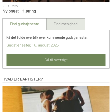
5.
5. OKT. 2022
Ny præst i Hjørring
okt.
2022
Find gudstjeneste
Find menighed
Få det fulde overblik over kommende gudstjenester.
Gudstjenester, 16. august 2026
Gå til oversigt
HVAD ER BAPTISTER?
Hvad
er
baptister?