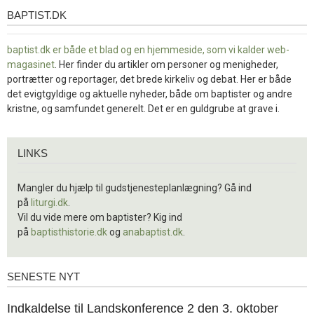
BAPTIST.DK
baptist.dk
baptist.dk er både et blad og en
hjemmeside, som vi kalder web-
magasinet
. Her finder du artikler om personer og menigheder,
portrætter og reportager, det brede kirkeliv og debat. Her er både
det evigtgyldige og aktuelle nyheder, både om baptister og andre
kristne, og samfundet generelt. Det er en guldgrube at grave i.
Links
LINKS
Mangler du hjælp til gudstjenesteplanlægning? Gå ind
på
liturgi.dk
.
Vil du vide mere om baptister? Kig ind
på
baptisthistorie.dk
og
anabaptist.dk
.
SENESTE NYT
Seneste
nyt
1.
Indkaldelse til Landskonference 2 den 3. oktober