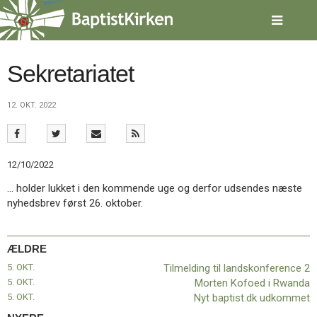
Spring
menu
over
og
gå
Sekretariatet
til
indhold
Vend
12. OKT. 2022
tilbage
til
forsiden
Gå
1.0:
Forside
12/10/2022
til
2.0:
Nyheder
vores
3.0:
Kalender
… holder lukket i den kommende uge og derfor udsendes næste
guide
4.0:
Inspiration
nyhedsbrev først 26. oktober.
for
5.0:
Værktøjskassen
tilgængelighed
6.0:
Mission
7.0:
Om
ÆLDRE
BaptistKirken
5. OKT.
Tilmelding til landskonference 2
8.0:
Kontakt
5. OKT.
Morten Kofoed i Rwanda
9.0:
Forside
5. OKT.
Nyt baptist.dk udkommet
10.0:
Nyheder