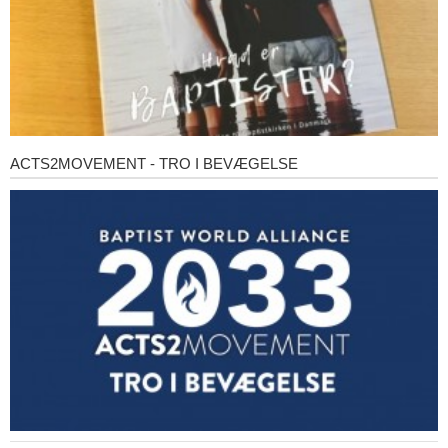
ACTS2MOVEMENT - TRO I BEVÆGELSE
Acts2Movement
-
Tro
i
bevægelse