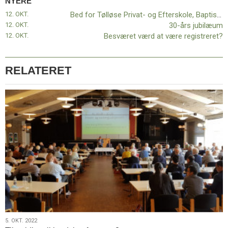
NYERE
11.0:
Kalender
12. OKT.
Bed for Tølløse Privat- og Efterskole, Baptisternes Skoler
12.0:
Inspiration
12. OKT.
30-års jubilæum
13.0:
Værktøjskassen
12. OKT.
Besværet værd at være registreret?
14.0:
Mission
15.0:
Om
BaptistKirken
RELATERET
16.0:
Kontakt
Næste
indlæg:
Bed
for
Tølløse
Privat-
og
Efterskole,
Baptisternes
Skoler
Forrige
indlæg:
Tilmelding
til
5.
5. OKT. 2022
landskonference