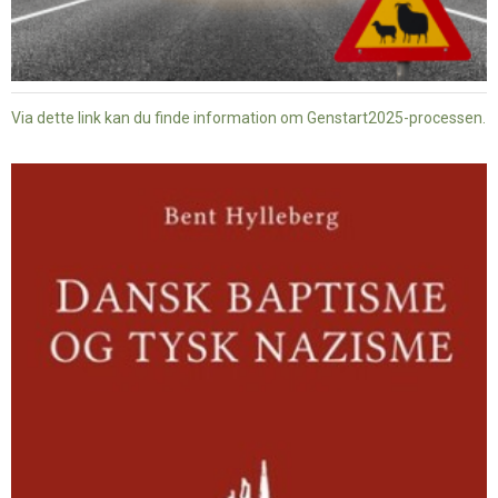
Via dette link kan du finde information om Genstart2025-processen.
Dansk
baptisme
og
tysk
nazisme