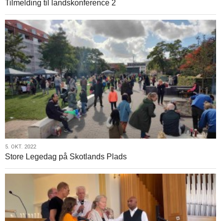
Tilmelding til landskonference 2
okt.
2
2022
5.
5. OKT. 2022
Store Legedag på Skotlands Plads
okt.
2022