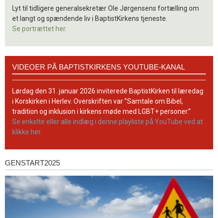
Lyt til tidligere generalsekretær Ole Jørgensens fortælling om
et langt og spændende liv i BaptistKirkens tjeneste.
Se portrættet her.
Videoer
VIDEOER PÅ BAPTISTKIRKENS YOUTUBE-KANAL
på
BaptistKirkens
YouTube-
Lørdag den 31. januar 2026 inviterede BaptistKirken til læredag
kanal
i Korskirken i Herlev. Overskriften var ”Samtale om Bibel,
tradition og inklusion i kirkens møde med LGBT+ personer.”
Se enkelte eller alle indlæg i denne playliste på YouTube ved at
klikke her.
GENSTART2025
Genstart2025