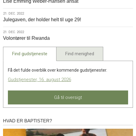
Lise Emming Weber-Hansen ansat
dec.
2022
21.
21. DEC. 2022
Julegaven, der holder helt til uge 29!
dec.
2022
21.
21. DEC. 2022
Volontører til Rwanda
dec.
2022
Find gudstjeneste
Find menighed
Få det fulde overblik over kommende gudstjenester.
Gudstjenester, 16. august 2026
Gå til oversigt
HVAD ER BAPTISTER?
Hvad
er
baptister?