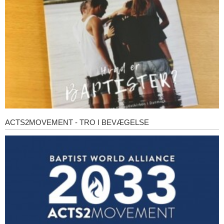
ACTS2MOVEMENT - TRO I BEVÆGELSE
Acts2Movement
-
Tro
i
bevægelse