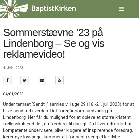
Spring
menu
over
og
gå
Sommerstævne ’23 på
til
Lindenborg – Se og vis
indhold
Vend
tilbage
reklamevideo!
til
forsiden
Gå
1.0:
Forside
4. JAN. 2023
til
2.0:
Nyheder
vores
3.0:
Kalender
guide
4.0:
Inspiration
for
5.0:
Værktøjskassen
04/01/2023
tilgængelighed
6.0:
Mission
Under temaet ’Sendt…’ samles vi i uge 29 (16.-21. juli 2023) for at
7.0:
Om
blive sendt ud i verden. Det foregår som sædvanlig på
BaptistKirken
Lindenborg. Her får du mulighed for at opleve et større kristent
8.0:
Kontakt
fællesskab end det, du færdes i til dagligt. Du bliver udfordret af
9.0:
Forside
kompetente undervisere, bliver klogere af inspirerende foredrag,
10.0:
Nyheder
lærer nye lovsange, kommer alt for sent i seng efter dybe