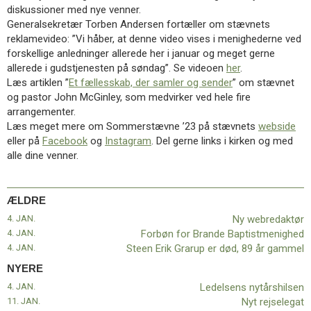
11.0:
Kalender
diskussioner med nye venner.
12.0:
Inspiration
Generalsekretær Torben Andersen fortæller om stævnets
13.0:
Værktøjskassen
reklamevideo: ”Vi håber, at denne video vises i menighederne ved
14.0:
Mission
forskellige anledninger allerede her i januar og meget gerne
15.0:
Om
allerede i gudstjenesten på søndag”. Se videoen
her
.
BaptistKirken
Læs artiklen ”
Et fællesskab, der samler og sender
” om stævnet
16.0:
Kontakt
og pastor John McGinley, som medvirker ved hele fire
arrangementer.
Næste
Læs meget mere om Sommerstævne ’23 på stævnets
webside
indlæg:
eller på
Facebook
og
Instagram
. Del gerne links i kirken og med
Ledelsens
alle dine venner.
nytårshilsen
Forrige
indlæg:
Ny
ÆLDRE
webredaktør
4. JAN.
Ny webredaktør
4. JAN.
Forbøn for Brande Baptistmenighed
4. JAN.
Steen Erik Grarup er død, 89 år gammel
NYERE
4. JAN.
Ledelsens nytårshilsen
11. JAN.
Nyt rejselegat