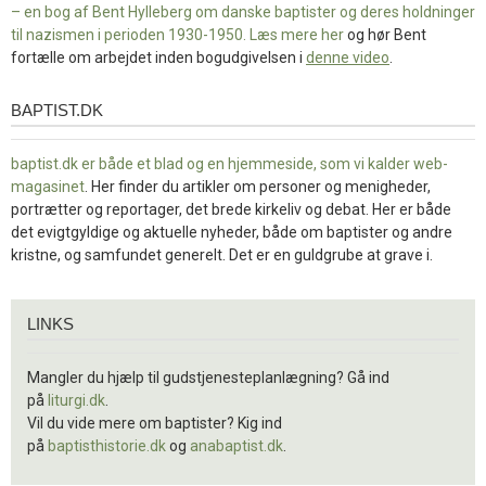
– en bog af Bent Hylleberg om danske baptister og deres holdninger
til nazismen i perioden 1930-1950. Læs mere
her
og hør Bent
fortælle om arbejdet inden bogudgivelsen i
denne video
.
BAPTIST.DK
baptist.dk
baptist.dk er både et blad og en
hjemmeside, som vi kalder web-
magasinet
. Her finder du artikler om personer og menigheder,
portrætter og reportager, det brede kirkeliv og debat. Her er både
det evigtgyldige og aktuelle nyheder, både om baptister og andre
kristne, og samfundet generelt. Det er en guldgrube at grave i.
Links
LINKS
Mangler du hjælp til gudstjenesteplanlægning? Gå ind
på
liturgi.dk
.
Vil du vide mere om baptister? Kig ind
på
baptisthistorie.dk
og
anabaptist.dk
.