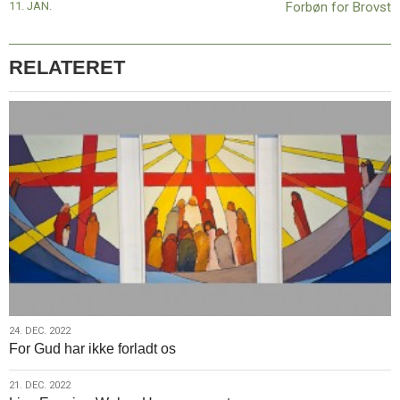
11. JAN.
Forbøn for Brovst
RELATERET
24.
24. DEC. 2022
For Gud har ikke forladt os
dec.
2022
21.
21. DEC. 2022