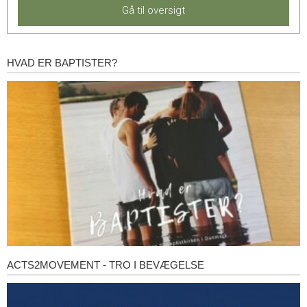
Gå til oversigt
HVAD ER BAPTISTER?
Hvad
er
baptister?
ACTS2MOVEMENT - TRO I BEVÆGELSE
Acts2Movement
-
Tro