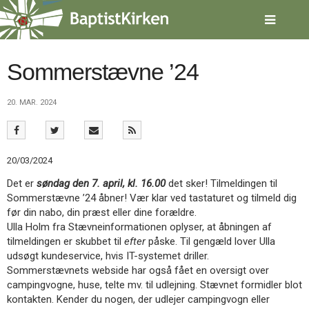
Spring
menu
over
og
gå
Sommerstævne ’24
til
indhold
Vend
20. MAR. 2024
tilbage
til
forsiden
Gå
1.0:
Forside
20/03/2024
til
2.0:
Nyheder
vores
3.0:
Kalender
Det er
søndag den 7. april, kl. 16.00
det sker! Tilmeldingen til
guide
4.0:
Inspiration
Sommerstævne ’24 åbner! Vær klar ved tastaturet og tilmeld dig
for
5.0:
Værktøjskassen
før din nabo, din præst eller dine forældre.
tilgængelighed
6.0:
Mission
Ulla Holm fra Stævneinformationen oplyser, at åbningen af
7.0:
Om
tilmeldingen er skubbet til
efter
påske. Til gengæld lover Ulla
BaptistKirken
udsøgt kundeservice, hvis IT-systemet driller.
8.0:
Kontakt
Sommerstævnets webside har også fået en oversigt over
campingvogne, huse, telte mv. til udlejning. Stævnet formidler blot
9.0:
Forside
kontakten. Kender du nogen, der udlejer campingvogn eller
10.0:
Nyheder