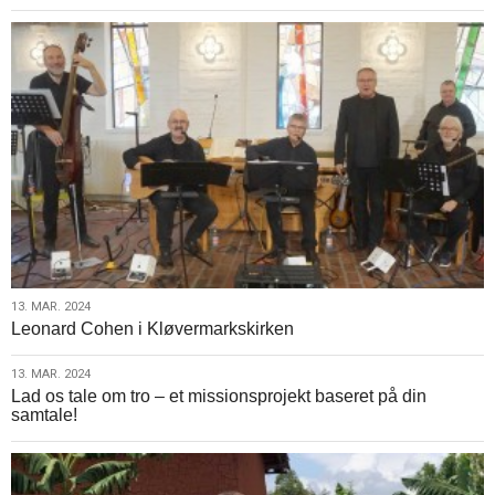
2024
Valg
af
formand
og
ledelse
13.
13. MAR. 2024
Leonard Cohen i Kløvermarkskirken
mar.
2024
13.
13. MAR. 2024
Lad os tale om tro – et missionsprojekt baseret på din
mar.
samtale!
2024