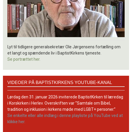
Lyt til tidligere generalsekretær Ole Jørgensens fortælling om
et langt og spændende liv i BaptistKirkens tjeneste.
Se portrættet her.
Videoer
VIDEOER PÅ BAPTISTKIRKENS YOUTUBE-KANAL
på
BaptistKirkens
YouTube-
Lørdag den 31. januar 2026 inviterede BaptistKirken til læredag
kanal
i Korskirken i Herlev. Overskriften var ”Samtale om Bibel,
tradition og inklusion i kirkens møde med LGBT+ personer.”
Se enkelte eller alle indlæg i denne playliste på YouTube ved at
klikke her.