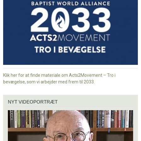
i
bevægelse
Klik her for at finde materiale om Acts2Movement – Tro i
bevægelse, som vi arbejder med frem til 2033.
Nyt
NYT VIDEOPORTRÆT
videoportræt