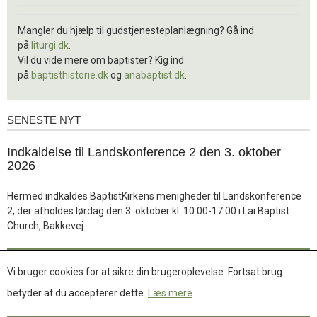
Mangler du hjælp til gudstjenesteplanlægning? Gå ind
på
liturgi.dk
.
Vil du vide mere om baptister? Kig ind
på
baptisthistorie.dk
og
anabaptist.dk
.
SENESTE NYT
Seneste
nyt
1.
Indkaldelse til Landskonference 2 den 3. oktober
jul.
2026
2026
Hermed indkaldes BaptistKirkens menigheder til Landskonference
2, der afholdes lørdag den 3. oktober kl. 10.00-17.00 i Lai Baptist
Læs
Church, Bakkevej……
mere
Læs mere
Vi bruger cookies for at sikre din brugeroplevelse. Fortsat brug
betyder at du accepterer dette.
Læs mere