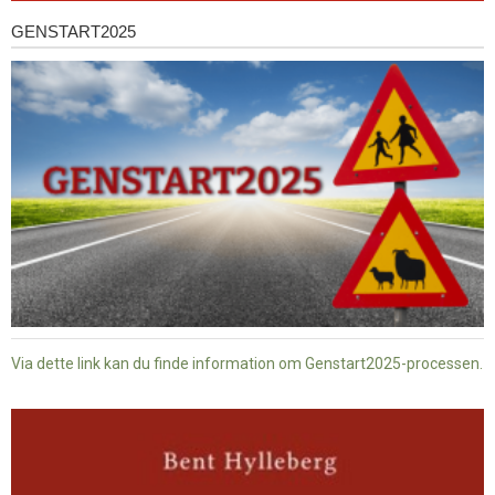
GENSTART2025
Genstart2025
Via dette link kan du finde information om Genstart2025-processen.
Dansk
baptisme
og
tysk