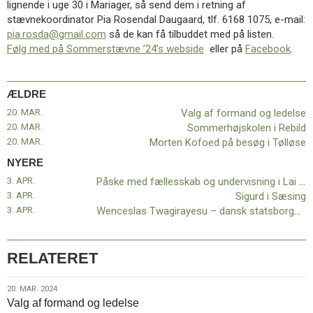
lignende i uge 30 i Mariager, så send dem i retning af
11.0:
Kalender
stævnekoordinator Pia Rosendal Daugaard, tlf. 6168 1075, e-mail:
12.0:
Inspiration
pia.rosda@gmail.com
så de kan få tilbuddet med på listen.
13.0:
Værktøjskassen
Følg med på Sommerstævne ’24’s webside
eller på
Facebook
.
14.0:
Mission
15.0:
Om
BaptistKirken
ÆLDRE
16.0:
Kontakt
20. MAR.
Valg af formand og ledelse
Næste
20. MAR.
Sommerhøjskolen i Rebild
indlæg:
20. MAR.
Morten Kofoed på besøg i Tølløse
Påske
med
NYERE
fællesskab
3. APR.
Påske med fællesskab og undervisning i Lai Baptist Church i Ringe
og
3. APR.
Sigurd i Sæsing
undervisning
3. APR.
Wenceslas Twagirayesu – dansk statsborger, svigtet og efterladt af Danmark
i
Lai
Baptist
RELATERET
Church
i
20.
20. MAR. 2024
Ringe
Forrige
Valg af formand og ledelse
mar.
indlæg: