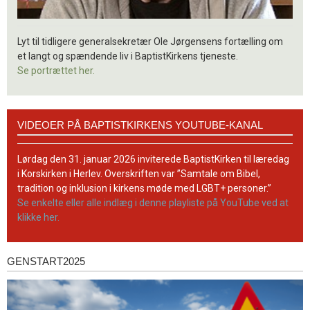
Lyt til tidligere generalsekretær Ole Jørgensens fortælling om
et langt og spændende liv i BaptistKirkens tjeneste.
Se portrættet her.
Videoer
VIDEOER PÅ BAPTISTKIRKENS YOUTUBE-KANAL
på
BaptistKirkens
YouTube-
Lørdag den 31. januar 2026 inviterede BaptistKirken til læredag
kanal
i Korskirken i Herlev. Overskriften var ”Samtale om Bibel,
tradition og inklusion i kirkens møde med LGBT+ personer.”
Se enkelte eller alle indlæg i denne playliste på YouTube ved at
klikke her.
GENSTART2025
Genstart2025