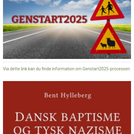
Via dette link kan du finde information om Genstart2025-processen.
Dansk
baptisme
og
tysk
nazisme