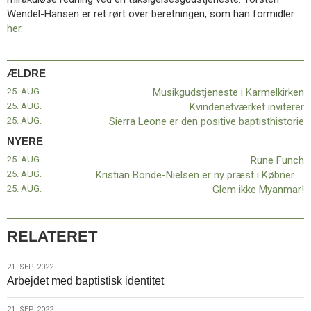
11.0:
Kalender
Wendel-Hansen er ret rørt over beretningen, som han formidler
12.0:
Inspiration
her
.
13.0:
Værktøjskassen
14.0:
Mission
15.0:
Om
ÆLDRE
BaptistKirken
25. AUG.
Musikgudstjeneste i Karmelkirken
16.0:
Kontakt
25. AUG.
Kvindenetværket inviterer
Næste
25. AUG.
Sierra Leone er den positive baptisthistorie
indlæg:
NYERE
Rune
25. AUG.
Rune Funch
Funch
Forrige
25. AUG.
Kristian Bonde-Nielsen er ny præst i Købnerkirken
indlæg:
25. AUG.
Glem ikke Myanmar!
Musikgudstjeneste
i
Karmelkirken
RELATERET
21.
21. SEP. 2022
Arbejdet med baptistisk identitet
sep.
2022
21. SEP. 2022