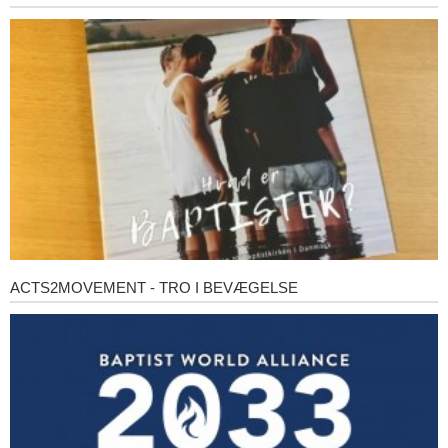
er
baptister?
ACTS2MOVEMENT - TRO I BEVÆGELSE
Acts2Movement
-
Tro
i
bevægelse