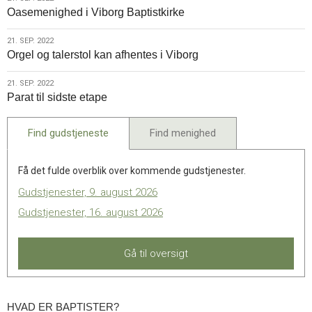
21.
Oasemenighed i Viborg Baptistkirke
sep.
2022
21.
21. SEP. 2022
Orgel og talerstol kan afhentes i Viborg
sep.
2022
21.
21. SEP. 2022
Parat til sidste etape
sep.
2022
Find gudstjeneste
Find menighed
Få det fulde overblik over kommende gudstjenester.
Gudstjenester, 9. august 2026
Gudstjenester, 16. august 2026
Gå til oversigt
HVAD ER BAPTISTER?
Hvad