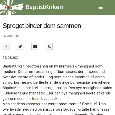
Spring
menu
over
og
gå
Sproget binder dem sammen
til
indhold
Vend
25. AUG. 2021
tilbage
til
forsiden
Gå
1.0:
Forside
25/08/2021
til
2.0:
Nyheder
BaptistKirken modtog i maj en ny burmesisk menighed som
vores
3.0:
Kalender
medlem. Det er en forsamling af burmesere, der er spredt ud
guide
4.0:
Inspiration
over det meste af landet – og som bindes sammen af deres
for
5.0:
Værktøjskassen
sprog, burmesisk. De fleste af de øvrige burmesiske menigheder i
tilgængelighed
6.0:
Mission
BaptistKirken har fællessproget hakha. Den nye menighed mødes
7.0:
Om
i Odense til gudstjenester. Lær den nye menighed bedre at kende
BaptistKirken
gennem
denne artikel
i baptist.dk.
8.0:
Kontakt
Menighedens kasserer har været hårdt ramt af Covid-19. Han
9.0:
Forside
overlevede med nød og næppe og i lørdags fortalte han om sin
10.0:
Nyheder
mirakuløse redning ved en taksigelsesgudstjeneste. Torsten