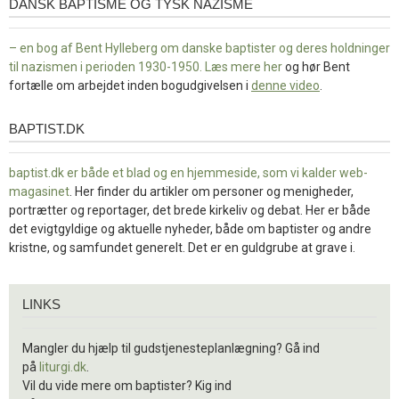
DANSK BAPTISME OG TYSK NAZISME
– en bog af Bent Hylleberg om danske baptister og deres holdninger
til nazismen i perioden 1930-1950. Læs mere
her
og hør Bent
fortælle om arbejdet inden bogudgivelsen i
denne video
.
BAPTIST.DK
baptist.dk
baptist.dk er både et blad og en
hjemmeside, som vi kalder web-
magasinet
. Her finder du artikler om personer og menigheder,
portrætter og reportager, det brede kirkeliv og debat. Her er både
det evigtgyldige og aktuelle nyheder, både om baptister og andre
kristne, og samfundet generelt. Det er en guldgrube at grave i.
Links
LINKS
Mangler du hjælp til gudstjenesteplanlægning? Gå ind
på
liturgi.dk
.
Vil du vide mere om baptister? Kig ind