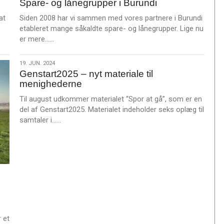
Spare- og lånegrupper i Burundi
jun.
2024
at
Siden 2008 har vi sammen med vores partnere i Burundi
etableret mange såkaldte spare- og lånegrupper. Lige nu
L
er mere……
æ
s
19.
19. JUN. 2024
m
Genstart2025 – nyt materiale til
jun.
e
menighederne
2024
r
Til august udkommer materialet “Spor at gå”, som er en
e
del af Genstart2025. Materialet indeholder seks oplæg til
L
samtaler i……
æ
s
m
e
r
e
 et