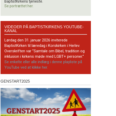
BaptistKirkens tjeneste.
Se portrættet her.
Videoer
VIDEOER PÅ BAPTISTKIRKENS YOUTUBE-
på
KANAL
BaptistKirkens
YouTube-
Lørdag den 31. januar 2026 inviterede
kanal
BaptistKirken til læredag i Korskirken i Herlev.
Overskriften var ”Samtale om Bibel, tradition og
inklusion i kirkens møde med LGBT+ personer.”
Se enkelte eller alle indlæg i denne playliste på
YouTube ved at klikke her.
GENSTART2025
Genstart2025