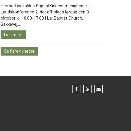
Hermed indkaldes BaptistKirkens menigheder til
Landskonference 2, der afholdes lørdag den 3.
oktober kl. 10.00-17.00 i Lai Baptist Church,
Læs
Bakkevej……
mere
Læs mere
Se flere nyheder
Gå
Gå
Gå
til:
til:
til:
Facebook
RSS
Email
feed