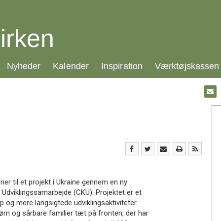
irken
21.0:
22.0:
23.0:
24.0:
Nyheder
Kalender
Inspiration
Værktøjskassen
Gå
til:
Emai
oner til et projekt i Ukraine gennem en ny
t Udviklingssamarbejde (CKU). Projektet er et
 og mere langsigtede udviklingsaktiviteter.
børn og sårbare familier tæt på fronten, der har