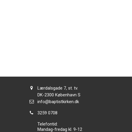
Adresse:
Lærdalsgade 7, st. tv.
Adresse:
DK-2300
København S
Send
info@baptistkirken.dk
email:
Tlf.:
3259 0708
Telefontid:
Mandag-fredag kl. 9-12