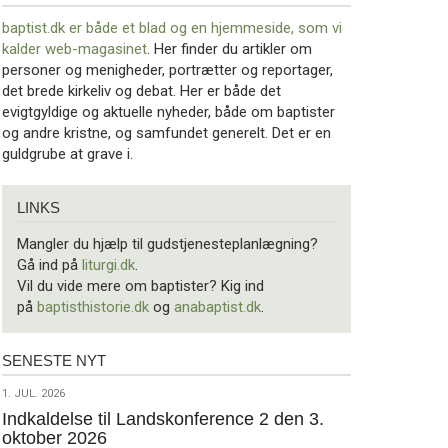
baptist.dk er både et blad og en
hjemmeside, som vi
kalder web-magasinet
. Her finder du artikler om
personer og menigheder, portrætter og reportager,
det brede kirkeliv og debat. Her er både det
evigtgyldige og aktuelle nyheder, både om baptister
og andre kristne, og samfundet generelt. Det er en
guldgrube at grave i.
Links
LINKS
Mangler du hjælp til gudstjenesteplanlægning?
Gå ind på
liturgi.dk
.
Vil du vide mere om baptister? Kig ind
på
baptisthistorie.dk
og
anabaptist.dk
.
SENESTE NYT
Seneste
nyt
1.
1. JUL. 2026
jul.
Indkaldelse til Landskonference 2 den 3.
oktober 2026
2026