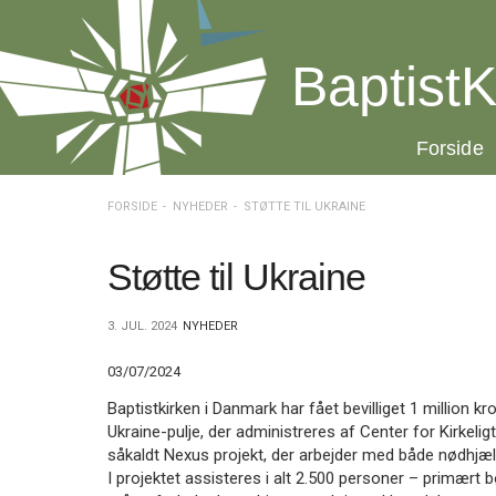
Spring
menu
over
BaptistK
og
gå
til
20.0:
Forside
indhold
Vend
tilbage
til
FORSIDE
NYHEDER
STØTTE TIL UKRAINE
forsiden
Gå
1.0:
Forside
til
2.0:
Nyheder
Støtte til Ukraine
vores
3.0:
Kalender
guide
4.0:
Inspiration
3. JUL. 2024
NYHEDER
for
5.0:
Værktøjskassen
tilgængelighed
6.0:
Mission
03/07/2024
7.0:
Om
BaptistKirken
Baptistkirken i Danmark har fået bevilliget 1 million kr
8.0:
Kontakt
Ukraine-pulje, der administreres af Center for Kirkelig
såkaldt Nexus projekt, der arbejder med både nødhjælp
9.0:
Forside
I projektet assisteres i alt 2.500 personer – primært 
10.0:
Nyheder