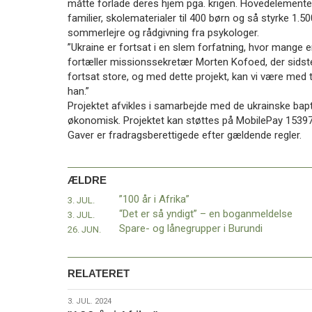
måtte forlade deres hjem pga. krigen. Hovedelementern
11.0:
Kalender
familier, skolematerialer til 400 børn og så styrke 1.
12.0:
Inspiration
sommerlejre og rådgivning fra psykologer.
13.0:
Værktøjskassen
”Ukraine er fortsat i en slem forfatning, hvor mange e
14.0:
Mission
fortæller missionssekretær Morten Kofoed, der sidste
15.0:
Om
fortsat store, og med dette projekt, kan vi være med ti
BaptistKirken
han.”
16.0:
Kontakt
Projektet afvikles i samarbejde med de ukrainske bapt
Næste
økonomisk. Projektet kan støttes på MobilePay 15397 
indlæg:
Gaver er fradragsberettigede efter gældende regler.
Sommerstævne
’24
–
ÆLDRE
Det
”100 år i Afrika”
3. JUL.
er
“Det er så yndigt” – en boganmeldelse
3. JUL.
ikke
Spare- og lånegrupper i Burundi
26. JUN.
for
sent!
Forrige
indlæg:
RELATERET
”100
år
3.
3. JUL. 2024
i