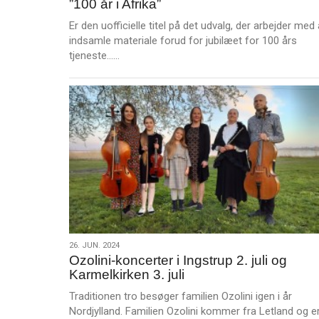
”100 år i Afrika”
jul.
Afrika”
2024
Er den uofficielle titel på det udvalg, der arbejder med 
indsamle materiale forud for jubilæet for 100 års
L
tjeneste……
æ
s
m
e
r
e
26.
26. JUN. 2024
Ozolini-koncerter i Ingstrup 2. juli og
jun.
Karmelkirken 3. juli
2024
Traditionen tro besøger familien Ozolini igen i år
Nordjylland. Familien Ozolini kommer fra Letland og er