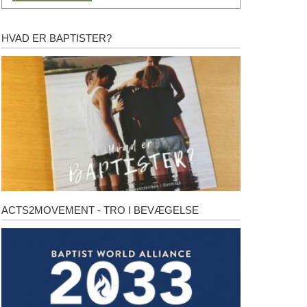
HVAD ER BAPTISTER?
Hvad
er
baptister?
ACTS2MOVEMENT - TRO I BEVÆGELSE
Acts2Movement
-
Tro
i
bevægelse