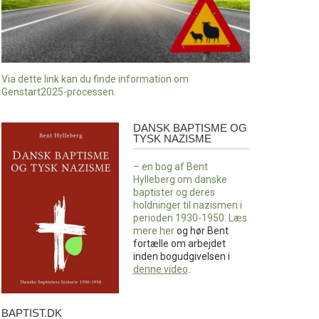
Via dette link kan du finde information om
Genstart2025-processen.
DANSK BAPTISME OG
Dansk
TYSK NAZISME
baptisme
og
– en bog af Bent
tysk
Hylleberg om danske
nazisme
baptister og deres
holdninger til nazismen i
perioden 1930-1950. Læs
mere
her
og hør Bent
fortælle om arbejdet
inden bogudgivelsen i
denne video
.
BAPTIST.DK
baptist.dk