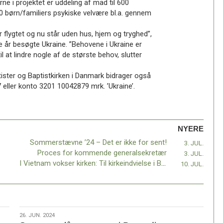
e i projektet er uddeling af mad til 600
500 børn/familiers psykiske velvære bl.a. gennem
r flygtet og nu står uden hus, hjem og tryghed”,
 år besøgte Ukraine. ”Behovene i Ukraine er
l at lindre nogle af de største behov, slutter
ister og Baptistkirken i Danmark bidrager også
eller konto 3201 10042879 mrk. ’Ukraine’.
NYERE
Sommerstævne ’24 – Det er ikke for sent!
3. JUL.
Proces for kommende generalsekretær
3. JUL.
I Vietnam vokser kirken: Til kirkeindvielse i Binh Long med 4.000 gæster
10. JUL.
26.
26. JUN. 2024