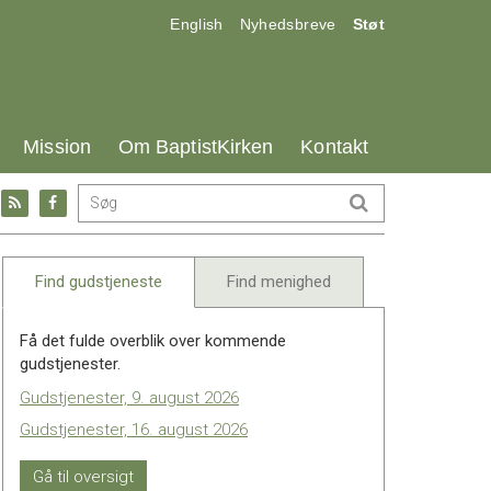
17.0:
18.0:
19.0:
English
Nyhedsbreve
Støt
25.0:
26.0:
27.0:
Mission
Om BaptistKirken
Kontakt
Gå
Gå
til:
til:
l
RSS
Facebook
feed
Find gudstjeneste
Find menighed
Få det fulde overblik over kommende
gudstjenester.
Gudstjenester, 9. august 2026
Gudstjenester, 16. august 2026
Gå til oversigt