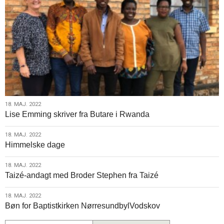
18.
18. MAJ. 2022
Lise Emming skriver fra Butare i Rwanda
maj.
2022
18.
18. MAJ. 2022
Himmelske dage
maj.
2022
18.
18. MAJ. 2022
Taizé-andagt med Broder Stephen fra Taizé
maj.
2022
18.
18. MAJ. 2022
Bøn for Baptistkirken NørresundbylVodskov
maj.
2022