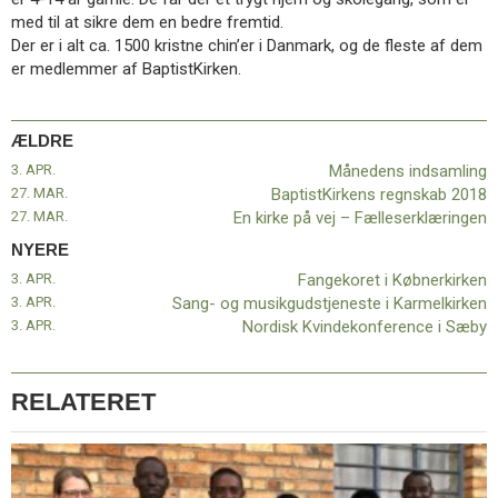
11.0:
Kalender
med til at sikre dem en bedre fremtid.
12.0:
Inspiration
Der er i alt ca. 1500 kristne chin’er i Danmark, og de fleste af dem
13.0:
Værktøjskassen
er medlemmer af BaptistKirken.
14.0:
Mission
15.0:
Om
BaptistKirken
ÆLDRE
16.0:
Kontakt
3. APR.
Månedens indsamling
Næste
27. MAR.
BaptistKirkens regnskab 2018
indlæg:
27. MAR.
En kirke på vej – Fælleserklæringen
Fangekoret
NYERE
i
3. APR.
Fangekoret i Købnerkirken
Købnerkirken
Forrige
3. APR.
Sang- og musikgudstjeneste i Karmelkirken
indlæg:
3. APR.
Nordisk Kvindekonference i Sæby
Månedens
indsamling
RELATERET