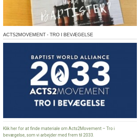
ACTS2MOVEMENT - TRO I BEVÆGELSE
Acts2Movement
-
Tro
i
bevægelse
Klik her for at finde materiale om Acts2Movement – Tro i
bevægelse, som vi arbejder med frem til 2033.