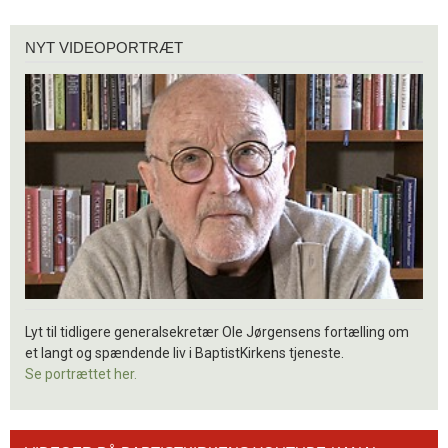
Nyt
NYT VIDEOPORTRÆT
videoportræt
Lyt til tidligere generalsekretær Ole Jørgensens fortælling om
et langt og spændende liv i BaptistKirkens tjeneste.
Se portrættet her.
Videoer