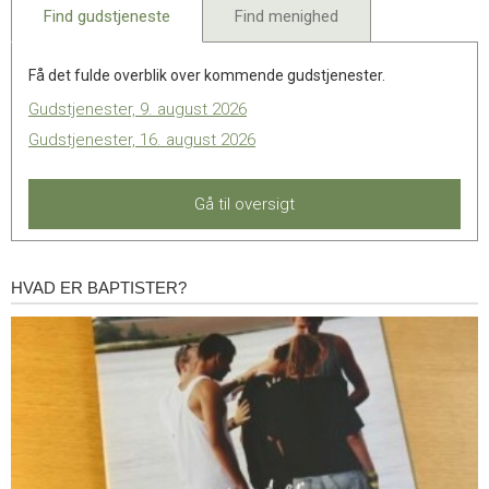
Find gudstjeneste
Find menighed
Få det fulde overblik over kommende gudstjenester.
Gudstjenester, 9. august 2026
Gudstjenester, 16. august 2026
Gå til oversigt
HVAD ER BAPTISTER?
Hvad
er
baptister?