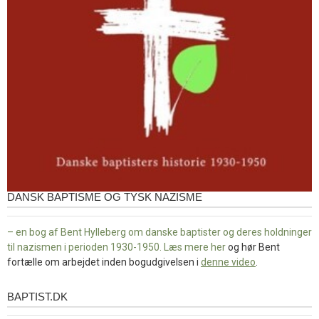
DANSK BAPTISME OG TYSK NAZISME
– en bog af Bent Hylleberg om danske baptister og deres holdninger
til nazismen i perioden 1930-1950. Læs mere
her
og hør Bent
fortælle om arbejdet inden bogudgivelsen i
denne video
.
BAPTIST.DK
baptist.dk