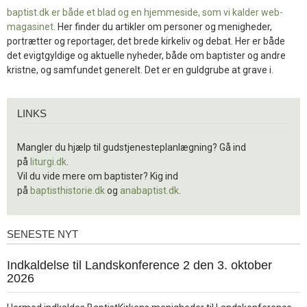
baptist.dk er både et blad og en
hjemmeside, som vi kalder web-
magasinet
. Her finder du artikler om personer og menigheder,
portrætter og reportager, det brede kirkeliv og debat. Her er både
det evigtgyldige og aktuelle nyheder, både om baptister og andre
kristne, og samfundet generelt. Det er en guldgrube at grave i.
Links
LINKS
Mangler du hjælp til gudstjenesteplanlægning? Gå ind
på
liturgi.dk
.
Vil du vide mere om baptister? Kig ind
på
baptisthistorie.dk
og
anabaptist.dk
.
SENESTE NYT
Seneste
nyt
1.
Indkaldelse til Landskonference 2 den 3. oktober
jul.
2026
2026