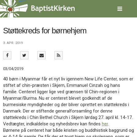
Spring
menu
over
og
gå
Støttekreds for børnehjem
til
indhold
Vend
3. APR. 2019
tilbage
til
forsiden
Gå
1.0:
Forside
03/04/2019
til
2.0:
Nyheder
40 børn i Myanmar får et nyt liv igennem New Life Center, som er
vores
3.0:
Kalender
stiftet af chin-præsten i Skjern, Emmanuel Cinzah og hans
guide
4.0:
Inspiration
familie. Centeret ligger lige ved grænsen til Chin-regionen i
for
5.0:
Værktøjskassen
Myanmar/Burma. Nu er centeret blevet godkendt af de
tilgængelighed
6.0:
Mission
burmesiske myndigheder og der bliver oprettet en støttekreds i
7.0:
Om
Danmark. Der er stiftende generalforsamling for denne
BaptistKirken
støttekreds i Chin Bethel Church i Skjern lørdag 27. april kl. 14-17.
8.0:
Kontakt
Vedtægter, indkaldelse og nyhedsbrev kan findes
her
.
9.0:
Forside
Børnene på centeret har både kristen og buddhistisk baggrund og
10.0:
Nyheder
er 4-14 år gamle. De får der et trygt hjem og skolegang, som er