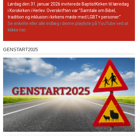
YouTube-
Lørdag den 31. januar 2026 inviterede BaptistKirken til læredag
kanal
i Korskirken i Herlev. Overskriften var ”Samtale om Bibel,
tradition og inklusion i kirkens møde med LGBT+ personer.”
Se enkelte eller alle indlæg i denne playliste på YouTube ved at
klikke her.
GENSTART2025
Genstart2025