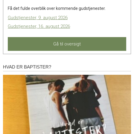
Få det fulde overblik over kommende gudstjenester.
Gudstjenester, 9. august 2026
Gudstjenester, 16. august 2026
Gå til oversigt
HVAD ER BAPTISTER?
Hvad
er
baptister?