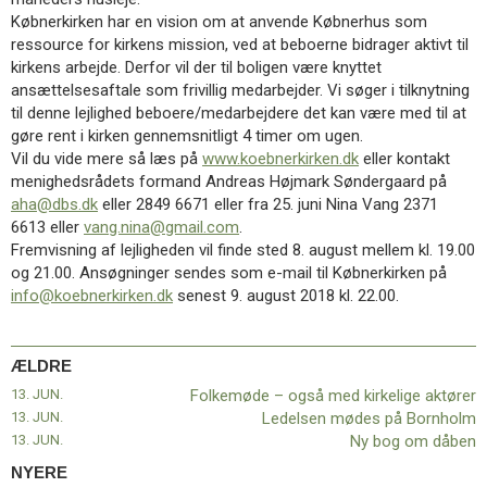
11.0:
Kalender
Købnerkirken har en vision om at anvende Købnerhus som
12.0:
Inspiration
ressource for kirkens mission, ved at beboerne bidrager aktivt til
13.0:
Værktøjskassen
kirkens arbejde. Derfor vil der til boligen være knyttet
14.0:
Mission
ansættelsesaftale som frivillig medarbejder. Vi søger i tilknytning
15.0:
Om
til denne lejlighed beboere/medarbejdere det kan være med til at
BaptistKirken
gøre rent i kirken gennemsnitligt 4 timer om ugen.
16.0:
Kontakt
Vil du vide mere så læs på
www.koebnerkirken.dk
eller kontakt
menighedsrådets formand Andreas Højmark Søndergaard på
Næste
aha@dbs.dk
eller 2849 6671 eller fra 25. juni Nina Vang 2371
indlæg:
6613 eller
vang.nina@gmail.com
.
Mindes
Fremvisning af lejligheden vil finde sted 8. august mellem kl. 19.00
du
og 21.00. Ansøgninger sendes som e-mail til Købnerkirken på
sangen?
info@koebnerkirken.dk
senest 9. august 2018 kl. 22.00.
Forrige
indlæg:
Folkemøde
–
ÆLDRE
også
13. JUN.
Folkemøde – også med kirkelige aktører
med
13. JUN.
Ledelsen mødes på Bornholm
kirkelige
13. JUN.
Ny bog om dåben
aktører
NYERE