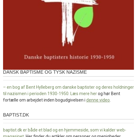
DANSK BAPTISME OG TYSK NAZISME
– en bog af Bent Hylleberg om danske baptister og deres holdninger
til nazismen i perioden 1930-1950. Læs mere
her
og hør Bent
fortælle om arbejdet inden bogudgivelsen i
denne video
.
BAPTIST.DK
baptist.dk
baptist.dk er både et blad og en
hjemmeside, som vi kalder web-
magasinet
. Her finder du artikler om personer og menigheder,