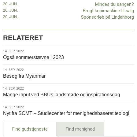
20. JUN.
Mindes du sangen?
20. JUN.
Brugt kopimaskine til salg
20. JUN.
Sponsorløb på Lindenborg
RELATERET
14.
14. SEP. 2022
Også sommerstævne i 2023
sep.
2022
14.
14. SEP. 2022
Besøg fra Myanmar
sep.
2022
14.
14. SEP. 2022
Mange input ved BBUs landsmøde og inspirationsdag
sep.
2022
14.
14. SEP. 2022
Nyt fra SCMT – Studiecenter for menighedsbaseret teologi
sep.
2022
Find gudstjeneste
Find menighed