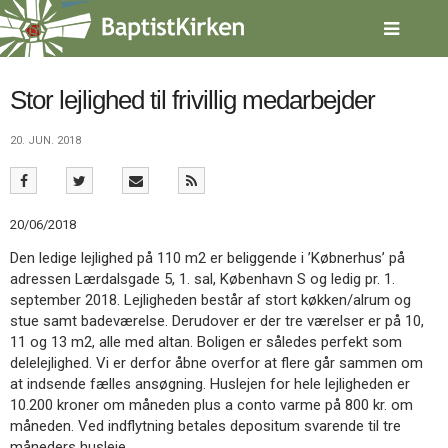
Spring
menu
over
og
gå
Stor lejlighed til frivillig medarbejder
til
indhold
Vend
20. JUN. 2018
tilbage
til
forsiden
Gå
1.0:
Forside
20/06/2018
til
2.0:
Nyheder
Den ledige lejlighed på 110 m2 er beliggende i ’Købnerhus’ på
vores
3.0:
Kalender
adressen Lærdalsgade 5, 1. sal, København S og ledig pr. 1.
guide
4.0:
Inspiration
september 2018. Lejligheden består af stort køkken/alrum og
for
5.0:
Værktøjskassen
stue samt badeværelse. Derudover er der tre værelser er på 10,
tilgængelighed
6.0:
Mission
11 og 13 m2, alle med altan. Boligen er således perfekt som
7.0:
Om
delelejlighed. Vi er derfor åbne overfor at flere går sammen om
BaptistKirken
at indsende fælles ansøgning. Huslejen for hele lejligheden er
8.0:
Kontakt
10.200 kroner om måneden plus a conto varme på 800 kr. om
9.0:
Forside
måneden. Ved indflytning betales depositum svarende til tre
10.0:
Nyheder
måneders husleje.