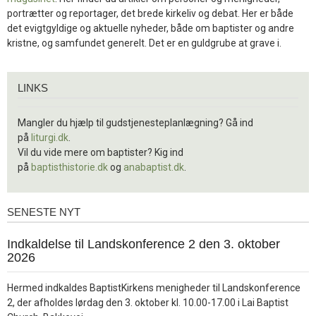
portrætter og reportager, det brede kirkeliv og debat. Her er både
det evigtgyldige og aktuelle nyheder, både om baptister og andre
kristne, og samfundet generelt. Det er en guldgrube at grave i.
Links
LINKS
Mangler du hjælp til gudstjenesteplanlægning? Gå ind
på
liturgi.dk
.
Vil du vide mere om baptister? Kig ind
på
baptisthistorie.dk
og
anabaptist.dk
.
SENESTE NYT
Seneste
nyt
1.
Indkaldelse til Landskonference 2 den 3. oktober
jul.
2026
2026
Hermed indkaldes BaptistKirkens menigheder til Landskonference
2, der afholdes lørdag den 3. oktober kl. 10.00-17.00 i Lai Baptist