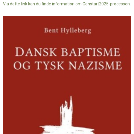
Via dette link kan du finde information om Genstart2025-processen.
Dansk
baptisme
og
tysk
nazisme