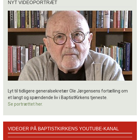
NYT VIDEOPORTRÆT
videoportræt
Lyt til tidligere generalsekretær Ole Jørgensens fortælling om
et langt og spændende liv i BaptistKirkens tjeneste.
Se portrættet her.
Videoer
VIDEOER PÅ BAPTISTKIRKENS YOUTUBE-KANAL
på
BaptistKirkens