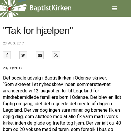
Spring
menu
over
og
gå
"Tak for hjælpen"
til
indhold
Vend
23. AUG. 2017
tilbage
til
forsiden
Gå
1.0:
Forside
23/08/2017
til
2.0:
Nyheder
vores
3.0:
Kalender
Det sociale udvalg i Baptistkirken i Odense skriver:
guide
4.0:
Inspiration
“Som skrevet i et nyhedsbrev inden sommerstævnet
for
5.0:
Værktøjskassen
arrangerede vi 12. august en tur til Legoland for
tilgængelighed
6.0:
Mission
mindrebemidlede familiers børn i Odense. Det blev en lidt
7.0:
Om
fugtig omgang, idet det regnede det meste af dagen i
BaptistKirken
Legoland. Der var dog ingen sure miner, og børnene fik en
8.0:
Kontakt
dejlig dag, som sluttede med at alle fik varm mad i vores
9.0:
Forside
kirke, inden de glade og trætte tog hjem. Der var ialt ca. 40
10.0:
Nyheder
børn og 20 voksne med på turen, som foregik i bus og