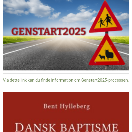
Via dette link kan du finde information om Genstart2025-processen.
Dansk
baptisme
og
tysk
nazisme