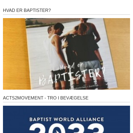
HVAD ER BAPTISTER?
Hvad
er
baptister?
ACTS2MOVEMENT - TRO I BEVÆGELSE
Acts2Movement
-
Tro
i
bevægelse