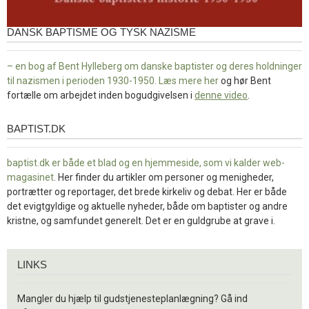
DANSK BAPTISME OG TYSK NAZISME
– en bog af Bent Hylleberg om danske baptister og deres holdninger
til nazismen i perioden 1930-1950. Læs mere
her
og hør Bent
fortælle om arbejdet inden bogudgivelsen i
denne video
.
BAPTIST.DK
baptist.dk
baptist.dk er både et blad og en
hjemmeside, som vi kalder web-
magasinet
. Her finder du artikler om personer og menigheder,
portrætter og reportager, det brede kirkeliv og debat. Her er både
det evigtgyldige og aktuelle nyheder, både om baptister og andre
kristne, og samfundet generelt. Det er en guldgrube at grave i.
Links
LINKS
Mangler du hjælp til gudstjenesteplanlægning? Gå ind