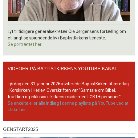
Lyt til tidligere generalsekretær Ole Jørgensens fortælling om
et langt og spændende liv i BaptistKirkens tjeneste.
Se portrættet her.
Videoer
VIDEOER PÅ BAPTISTKIRKENS YOUTUBE-KANAL
på
BaptistKirkens
YouTube-
Lørdag den 31. januar 2026 inviterede BaptistKirken til læredag
kanal
i Korskirken i Herlev. Overskriften var ”Samtale om Bibel,
tradition og inklusion i kirkens møde med LGBT+ personer.”
Se enkelte eller alle indlæg i denne playliste på YouTube ved at
klikke her.
GENSTART2025
Genstart2025