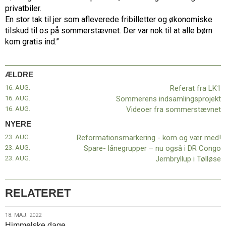
11.0:
Kalender
privatbiler.
12.0:
Inspiration
En stor tak til jer som afleverede fribilletter og økonomiske
13.0:
Værktøjskassen
tilskud til os på sommerstævnet. Der var nok til at alle børn
14.0:
Mission
kom gratis ind.”
15.0:
Om
BaptistKirken
16.0:
Kontakt
ÆLDRE
Næste
16. AUG.
Referat fra LK1
indlæg:
16. AUG.
Sommerens indsamlingsprojekt
Reformationsmarkering
16. AUG.
Videoer fra sommerstævnet
–
NYERE
kom
23. AUG.
Reformationsmarkering - kom og vær med!
og
23. AUG.
Spare- lånegrupper – nu også i DR Congo
vær
23. AUG.
Jernbryllup i Tølløse
med!
Forrige
indlæg:
Referat
fra
RELATERET
LK1
18.
18. MAJ. 2022
Himmelske dage