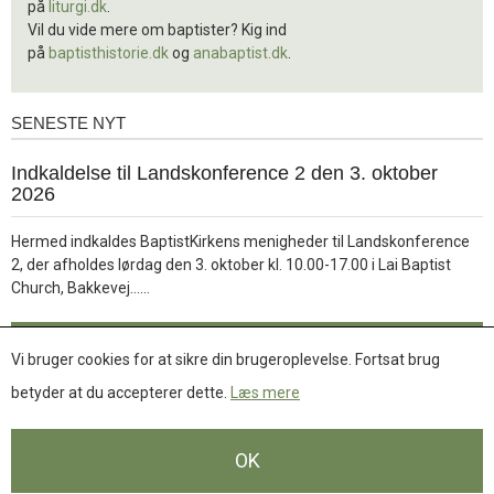
på
liturgi.dk
.
Vil du vide mere om baptister? Kig ind
på
baptisthistorie.dk
og
anabaptist.dk
.
SENESTE NYT
Seneste
nyt
1.
Indkaldelse til Landskonference 2 den 3. oktober
jul.
2026
2026
Hermed indkaldes BaptistKirkens menigheder til Landskonference
2, der afholdes lørdag den 3. oktober kl. 10.00-17.00 i Lai Baptist
Læs
Church, Bakkevej……
mere
Læs mere
Vi bruger cookies for at sikre din brugeroplevelse. Fortsat brug
betyder at du accepterer dette.
Læs mere
Se flere nyheder
OK