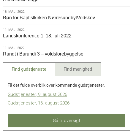
maj.
2022
18.
18. MAJ. 2022
Bøn for Baptistkirken NørresundbylVodskov
maj.
2022
11.
11. MAJ. 2022
Landskonference 1, 18. juli 2022
maj.
2022
11.
11. MAJ. 2022
Rundt i Burundi 3 – voldsforebyggelse
maj.
2022
Find gudstjeneste
Find menighed
Få det fulde overblik over kommende gudstjenester.
Gudstjenester, 9. august 2026
Gudstjenester, 16. august 2026
Gå til oversigt