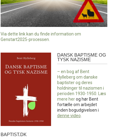
Via dette link kan du finde information om
Genstart2025-processen.
DANSK BAPTISME OG
Dansk
TYSK NAZISME
baptisme
og
– en bog af Bent
tysk
Hylleberg om danske
nazisme
baptister og deres
holdninger til nazismen i
perioden 1930-1950. Læs
mere
her
og hør Bent
fortælle om arbejdet
inden bogudgivelsen i
denne video
.
BAPTIST.DK
baptist.dk