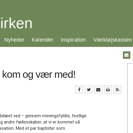
irken
21.0:
22.0:
23.0:
24.0:
Nyheder
Kalender
Inspiration
Værktøjskassen
Gå
til:
Emai
- kom og vær med!
ubilæet ved – gennem meningsfyldte, festlige
 og andre fællesskaber; at vi er kommet så
nisation. Med et par baptister som