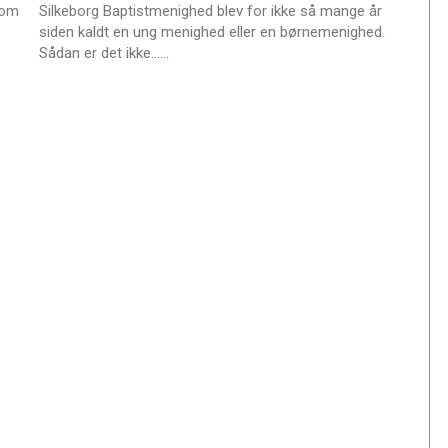
2022
som
Silkeborg Baptistmenighed blev for ikke så mange år
r
siden kaldt en ung menighed eller en børnemenighed.
e
L
Sådan er det ikke……
æ
s
m
e
r
e