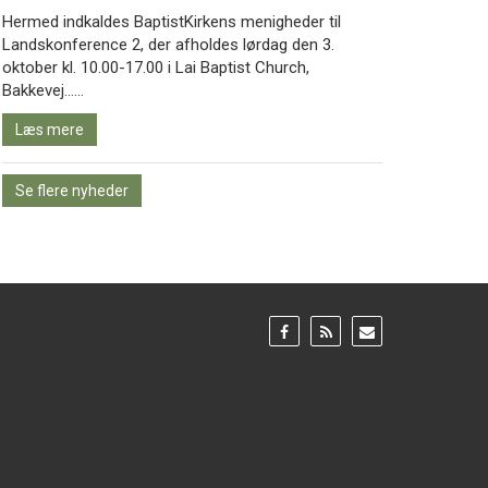
Hermed indkaldes BaptistKirkens menigheder til
Landskonference 2, der afholdes lørdag den 3.
oktober kl. 10.00-17.00 i Lai Baptist Church,
Læs
Bakkevej……
mere
Læs mere
Se flere nyheder
Gå
Gå
Gå
til:
til:
til:
Facebook
RSS
Email
feed