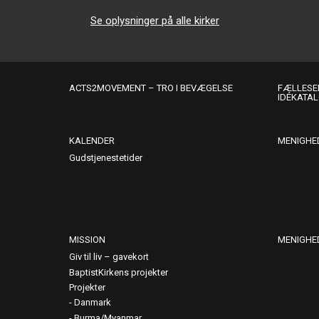
Se oplysninger på alle kirker
ACTS2MOVEMENT – TRO I BEVÆGELSE
FÆLLESER
IDÉKATA
KALENDER
MENIGHE
Gudstjenestetider
MISSION
MENIGHE
Giv til liv – gavekort
BaptistKirkens projekter
Projekter
Danmark
Burma/Myanmar