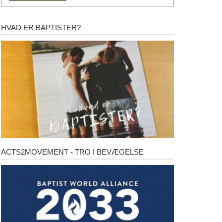
HVAD ER BAPTISTER?
Hvad
er
baptister?
ACTS2MOVEMENT - TRO I BEVÆGELSE
Acts2Movement
-
Tro
i
bevægelse