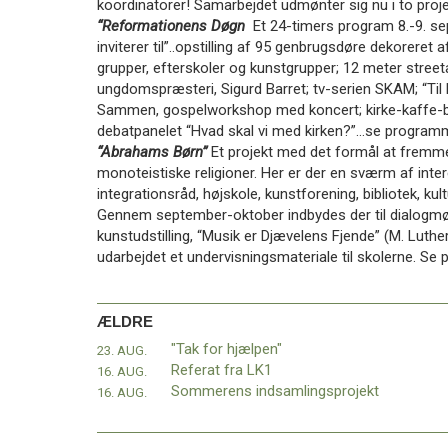
koordinatorer! Samarbejdet udmønter sig nu i to proje
11.0:
Kalender
“Reformationens Døgn
Et 24-timers program 8.-9. sep
12.0:
Inspiration
inviterer til”..opstilling af 95 genbrugsdøre dekoreret a
13.0:
Værktøjskassen
grupper, efterskoler og kunstgrupper; 12 meter street
14.0:
Mission
ungdomspræsteri, Sigurd Barret; tv-serien SKAM; “Til 
15.0:
Om
Sammen, gospelworkshop med koncert; kirke-kaffe-bor
BaptistKirken
debatpanelet “Hvad skal vi med kirken?”…se progra
16.0:
Kontakt
“Abrahams Børn”
Et projekt med det formål at fremme
Næste
monoteistiske religioner. Her er der en sværm af intere
indlæg:
integrationsråd, højskole, kunstforening, bibliotek, ku
Spare-
Gennem september-oktober indbydes der til dialogmø
lånegrupper
kunstudstilling, “Musik er Djævelens Fjende” (M. Luther
–
udarbejdet et undervisningsmateriale til skolerne. S
nu
også
i
ÆLDRE
DR
"Tak for hjælpen"
23. AUG.
Congo
Forrige
Referat fra LK1
16. AUG.
indlæg:
Sommerens indsamlingsprojekt
16. AUG.
“Tak
for
hjælpen”