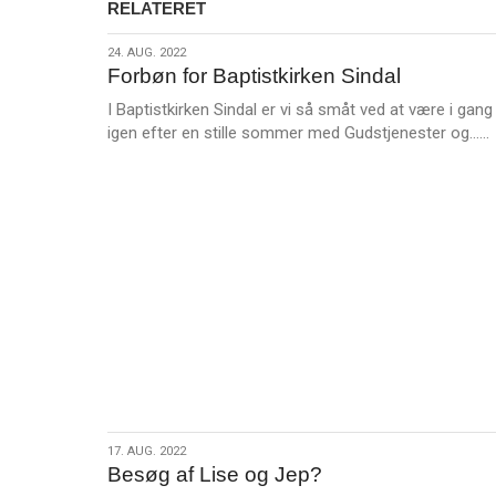
RELATERET
24.
24. AUG. 2022
Forbøn for Baptistkirken Sindal
aug.
2022
I Baptistkirken Sindal er vi så småt ved at være i gang
igen efter en stille sommer med Gudstjenester og……
r
17.
17. AUG. 2022
Besøg af Lise og Jep?
aug.