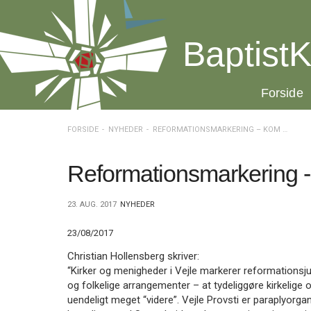
Spring
menu
over
BaptistK
og
gå
til
20.0:
Forside
indhold
Vend
tilbage
til
FORSIDE
NYHEDER
REFORMATIONSMARKERING – KOM OG VÆR MED!
forsiden
Gå
1.0:
Forside
til
2.0:
Nyheder
Reformationsmarkering 
vores
3.0:
Kalender
guide
4.0:
Inspiration
23. AUG. 2017
NYHEDER
for
5.0:
Værktøjskassen
tilgængelighed
6.0:
Mission
23/08/2017
7.0:
Om
BaptistKirken
Christian Hollensberg skriver:
8.0:
Kontakt
“Kirker og menigheder i Vejle markerer reformationsj
og folkelige arrangementer – at tydeliggøre kirkelige
9.0:
Forside
uendeligt meget “videre”. Vejle Provsti er paraplyorga
10.0:
Nyheder