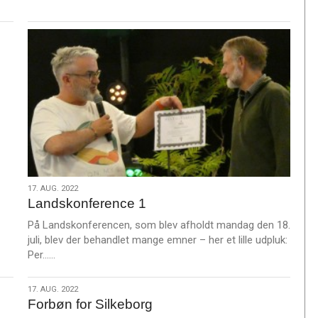
L
æ
s
m
e
e
17.
17. AUG. 2022
Landskonference 1
aug.
2022
På Landskonferencen, som blev afholdt mandag den 18.
juli, blev der behandlet mange emner – her et lille udpluk:
L
Per……
æ
s
17.
17. AUG. 2022
m
Forbøn for Silkeborg
aug.
e