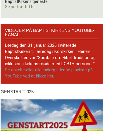
BaptistKirkens tjeneste.
Se portrættet her.
Videoer
VIDEOER PÅ BAPTISTKIRKENS YOUTUBE-
på
KANAL
BaptistKirkens
YouTube-
Lørdag den 31. januar 2026 inviterede
kanal
BaptistKirken til læredag i Korskirken i Herlev.
Overskriften var ”Samtale om Bibel, tradition og
inklusion i kirkens møde med LGBT+ personer.”
Se enkelte eller alle indlæg i denne playliste på
YouTube ved at klikke her.
GENSTART2025
Genstart2025