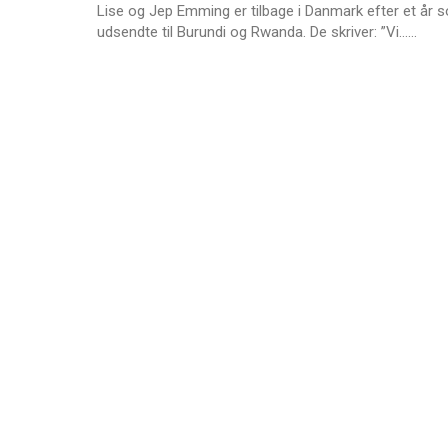
2022
Lise og Jep Emming er tilbage i Danmark efter et år 
L
udsendte til Burundi og Rwanda. De skriver: ”Vi……
æ
s
m
e
r
e