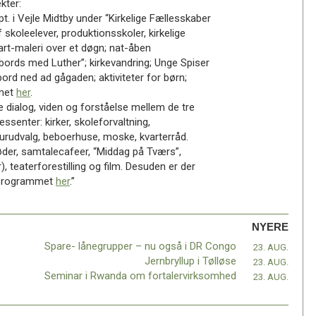
kter:
t. i Vejle Midtby under “Kirkelige Fællesskaber
f skoleelever, produktionsskoler, kirkelige
art-maleri over et døgn; nat-åben
bords med Luther”; kirkevandring; Unge Spiser
d ned ad gågaden; aktiviteter for børn;
mmet
her
.
 dialog, viden og forståelse mellem de tre
ssenter: kirker, skoleforvaltning,
lturudvalg, beboerhuse, moske, kvarterråd.
der, samtalecafeer, “Middag på Tværs”,
), teaterforestilling og film. Desuden er der
e programmet
her
.”
NYERE
Spare- lånegrupper – nu også i DR Congo
23. AUG.
Jernbryllup i Tølløse
23. AUG.
Seminar i Rwanda om fortalervirksomhed
23. AUG.