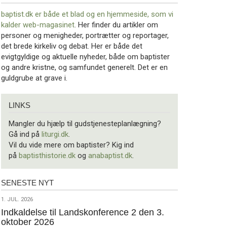
baptist.dk er både et blad og en
hjemmeside, som vi
kalder web-magasinet
. Her finder du artikler om
personer og menigheder, portrætter og reportager,
det brede kirkeliv og debat. Her er både det
evigtgyldige og aktuelle nyheder, både om baptister
og andre kristne, og samfundet generelt. Det er en
guldgrube at grave i.
Links
LINKS
Mangler du hjælp til gudstjenesteplanlægning?
Gå ind på
liturgi.dk
.
Vil du vide mere om baptister? Kig ind
på
baptisthistorie.dk
og
anabaptist.dk
.
SENESTE NYT
Seneste
nyt
1.
1. JUL. 2026
jul.
Indkaldelse til Landskonference 2 den 3.
oktober 2026
2026