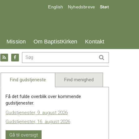
17.0:
18.0:
19.0:
English
Nyhedsbreve
Støt
25.0:
26.0:
27.0:
Mission
Om BaptistKirken
Kontakt
Gå
Gå
til:
til:
l
RSS
Facebook
feed
Find gudstjeneste
Find menighed
Få det fulde overblik over kommende
gudstjenester.
Gudstjenester, 9. august 2026
Gudstjenester, 16. august 2026
Gå til oversigt