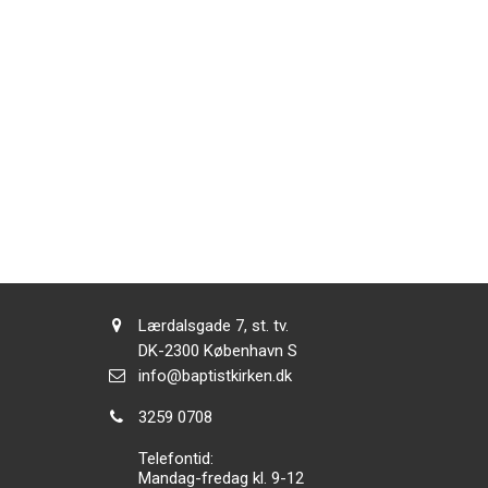
Adresse:
Lærdalsgade 7, st. tv.
Adresse:
DK-2300
København S
Send
info@baptistkirken.dk
email:
Tlf.:
3259 0708
Telefontid:
Mandag-fredag kl. 9-12