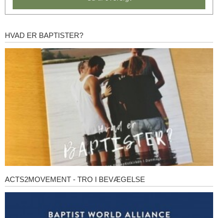
HVAD ER BAPTISTER?
Hvad
er
baptister?
ACTS2MOVEMENT - TRO I BEVÆGELSE
Acts2Movement
-
Tro
i