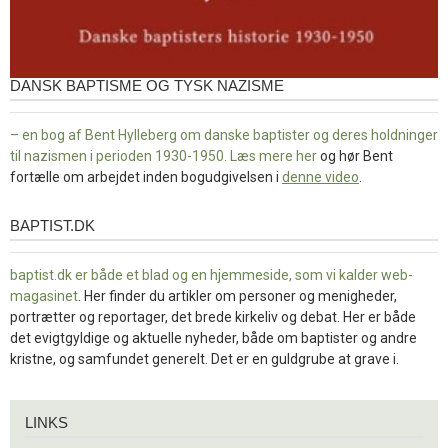
DANSK BAPTISME OG TYSK NAZISME
– en bog af Bent Hylleberg om danske baptister og deres holdninger
til nazismen i perioden 1930-1950. Læs mere
her
og hør Bent
fortælle om arbejdet inden bogudgivelsen i
denne video
.
BAPTIST.DK
baptist.dk
baptist.dk er både et blad og en
hjemmeside, som vi kalder web-
magasinet
. Her finder du artikler om personer og menigheder,
portrætter og reportager, det brede kirkeliv og debat. Her er både
det evigtgyldige og aktuelle nyheder, både om baptister og andre
kristne, og samfundet generelt. Det er en guldgrube at grave i.
Links
LINKS