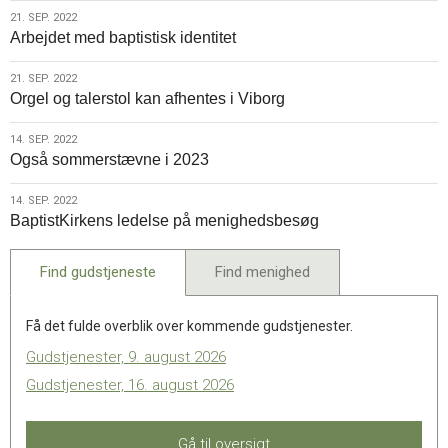
21.
21. SEP. 2022
Arbejdet med baptistisk identitet
sep.
2022
21.
21. SEP. 2022
Orgel og talerstol kan afhentes i Viborg
sep.
2022
14.
14. SEP. 2022
Også sommerstævne i 2023
sep.
2022
14.
14. SEP. 2022
BaptistKirkens ledelse på menighedsbesøg
sep.
2022
Find gudstjeneste
Find menighed
Få det fulde overblik over kommende gudstjenester.
Gudstjenester, 9. august 2026
Gudstjenester, 16. august 2026
Gå til oversigt