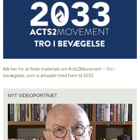
bevægelse
Klik her for at finde materiale om Acts2Movement – Tro i
bevægelse, som vi arbejder med frem til 2033.
Nyt
NYT VIDEOPORTRÆT
videoportræt