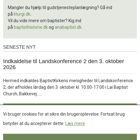
Mangler du hjælp til gudstjenesteplanlægning? Gå ind
på
liturgi.dk
.
Vil du vide mere om baptister? Kig ind
på
baptisthistorie.dk
og
anabaptist.dk
.
SENESTE NYT
Seneste
nyt
1.
Indkaldelse til Landskonference 2 den 3. oktober
jul.
2026
2026
Hermed indkaldes BaptistKirkens menigheder til Landskonference
2, der afholdes lørdag den 3. oktober kl. 10.00-17.00 i Lai Baptist
Læs
Church, Bakkevej……
mere
Læs mere
Vi bruger cookies for at sikre din brugeroplevelse. Fortsat brug
betyder at du accepterer dette.
Læs mere
Se flere nyheder