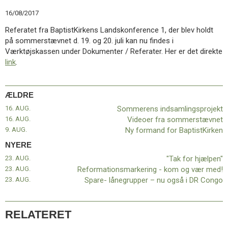
11.0:
Kalender
16/08/2017
12.0:
Inspiration
13.0:
Værktøjskassen
Referatet fra BaptistKirkens Landskonference 1, der blev holdt
14.0:
Mission
på sommerstævnet d. 19. og 20. juli kan nu findes i
15.0:
Om
Værktøjskassen under Dokumenter / Referater. Her er det direkte
BaptistKirken
link
.
16.0:
Kontakt
Næste
ÆLDRE
indlæg:
“Tak
16. AUG.
Sommerens indsamlingsprojekt
for
16. AUG.
Videoer fra sommerstævnet
hjælpen”
Forrige
9. AUG.
Ny formand for BaptistKirken
indlæg:
NYERE
Sommerens
23. AUG.
"Tak for hjælpen"
indsamlingsprojekt
23. AUG.
Reformationsmarkering - kom og vær med!
23. AUG.
Spare- lånegrupper – nu også i DR Congo
RELATERET