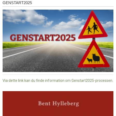
GENSTART2025
Genstart2025
Via dette link kan du finde information om Genstart2025-processen.
Dansk
baptisme
og
tysk
nazisme