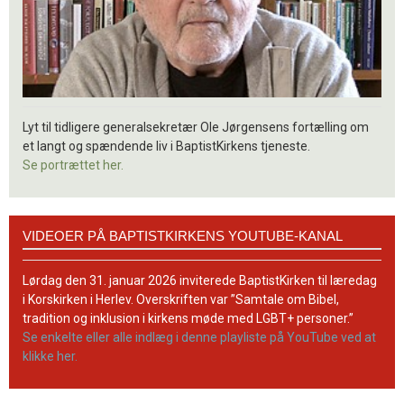
Lyt til tidligere generalsekretær Ole Jørgensens fortælling om
et langt og spændende liv i BaptistKirkens tjeneste.
Se portrættet her.
Videoer
VIDEOER PÅ BAPTISTKIRKENS YOUTUBE-KANAL
på
BaptistKirkens
YouTube-
Lørdag den 31. januar 2026 inviterede BaptistKirken til læredag
kanal
i Korskirken i Herlev. Overskriften var ”Samtale om Bibel,
tradition og inklusion i kirkens møde med LGBT+ personer.”
Se enkelte eller alle indlæg i denne playliste på YouTube ved at
klikke her.