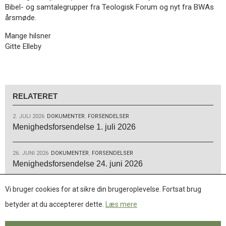
Bibel- og samtalegrupper fra Teologisk Forum og nyt fra BWAs
årsmøde.
Mange hilsner
Gitte Elleby
RELATERET
2. JULI 2026
DOKUMENTER
,
FORSENDELSER
Menighedsforsendelse 1. juli 2026
26. JUNI 2026
DOKUMENTER
,
FORSENDELSER
Menighedsforsendelse 24. juni 2026
Vi bruger cookies for at sikre din brugeroplevelse. Fortsat brug
26. JUNI 2026
DOKUMENTER
,
FORSENDELSER
Menighedsforsendelse 17. juni 2026
betyder at du accepterer dette.
Læs mere