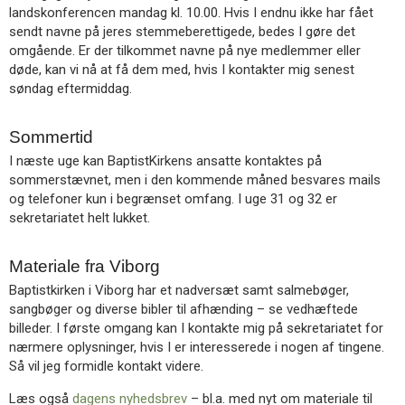
landskonferencen mandag kl. 10.00. Hvis I endnu ikke har fået
sendt navne på jeres stemmeberettigede, bedes I gøre det
omgående. Er der tilkommet navne på nye medlemmer eller
døde, kan vi nå at få dem med, hvis I kontakter mig senest
søndag eftermiddag.
Sommertid
I næste uge kan BaptistKirkens ansatte kontaktes på
sommerstævnet, men i den kommende måned besvares mails
og telefoner kun i begrænset omfang. I uge 31 og 32 er
sekretariatet helt lukket.
Materiale fra Viborg
Baptistkirken i Viborg har et nadversæt samt salmebøger,
sangbøger og diverse bibler til afhænding – se vedhæftede
billeder. I første omgang kan I kontakte mig på sekretariatet for
nærmere oplysninger, hvis I er interesserede i nogen af tingene.
Så vil jeg formidle kontakt videre.
Læs også
dagens nyhedsbrev
– bl.a. med nyt om materiale til