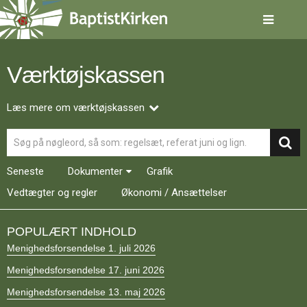
Spring
menu
over
og
gå
Værktøjskassen
til
indhold
Vend
tilbage
Læs mere om værktøjskassen
til
Søg
forsiden
Gå
1.0:
Forside
til
2.0:
Nyheder
Seneste
Dokumenter
Grafik
vores
3.0:
Kalender
guide
Vedtægter og regler
4.0:
Økonomi / Ansættelser
Inspiration
for
5.0:
Værktøjskassen
tilgængelighed
6.0:
Mission
POPULÆRT INDHOLD
7.0:
Om
Menighedsforsendelse 1. juli 2026
BaptistKirken
8.0:
Kontakt
Menighedsforsendelse 17. juni 2026
9.0:
Forside
Menighedsforsendelse 13. maj 2026
10.0:
Nyheder