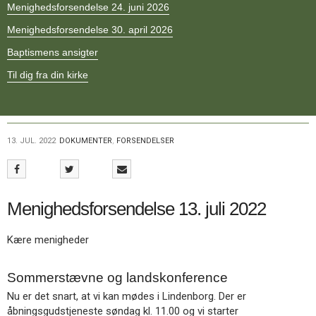
Menighedsforsendelse 24. juni 2026
11.0:
Kalender
12.0:
Inspiration
Menighedsforsendelse 30. april 2026
13.0:
Værktøjskassen
14.0:
Baptismens ansigter
Mission
15.0:
Om
Til dig fra din kirke
BaptistKirken
16.0:
Kontakt
Næste
indlæg:
13. JUL. 2022
DOKUMENTER
,
FORSENDELSER
Menighedsforsendelse
24.
august
2022
Forrige
Menighedsforsendelse 13. juli 2022
indlæg:
Menighedsforsendelse
22.
Kære menigheder
juni
2022
Sommerstævne og landskonference
Nu er det snart, at vi kan mødes i Lindenborg. Der er
åbningsgudstjeneste søndag kl. 11.00 og vi starter