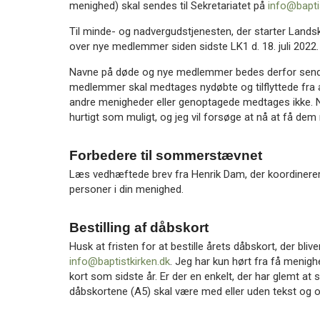
menighed) skal sendes til Sekretariatet på
info@bapti
Til minde- og nadvergudstjenesten, der starter Lands
over nye medlemmer siden sidste LK1 d. 18. juli 2022.
Navne på døde og nye medlemmer bedes derfor sendt
medlemmer skal medtages nydøbte og tilflyttede fra an
andre menigheder eller genoptagede medtages ikke. Na
hurtigt som muligt, og jeg vil forsøge at nå at få dem
Forbedere til sommerstævnet
Læs vedhæftede brev fra Henrik Dam, der koordinerer
personer i din menighed.
Bestilling af dåbskort
Husk at fristen for at bestille årets dåbskort, der bliv
info@baptistkirken.dk
. Jeg har kun hørt fra få menigh
kort som sidste år. Er der en enkelt, der har glemt at
dåbskortene (A5) skal være med eller uden tekst og o