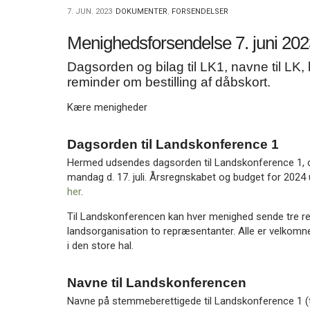
11.0:
Kalender
7. JUN. 2023
DOKUMENTER
,
FORSENDELSER
12.0:
Inspiration
13.0:
Værktøjskassen
Menighedsforsendelse 7. juni 20
14.0:
Mission
15.0:
Dagsorden og bilag til LK1, navne til LK,
Om
BaptistKirken
reminder om bestilling af dåbskort.
16.0:
Kontakt
Kære menigheder
Næste
indlæg:
Dagsorden til Landskonference 1
Menighedsforsendelse
5.
Hermed udsendes dagsorden til Landskonference 1,
juli
mandag d. 17. juli. Årsregnskabet og budget for 20
2023
Forrige
her
.
indlæg:
Til Landskonferencen kan hver menighed sende tre 
Landskonference
landsorganisation to repræsentanter. Alle er velkomne
1,
i den store hal.
2023
Navne til Landskonferencen
Navne på stemmeberettigede til Landskonference 1 (to