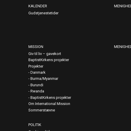
KALENDER
MENIGHE
Gudstjenestetider
MISSION
MENIGHE
Giv til liv – gavekort
BaptistKirkens projekter
Projekter
Danmark
Burma/Myanmar
Burundi
Rwanda
BaptistKirkens projekter
Om International Mission
Sommerstævne
POLITIK