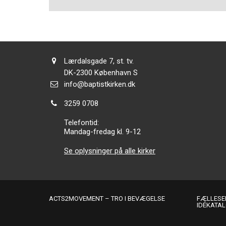
Adresse:
Lærdalsgade 7, st. tv.
Adresse:
DK-2300
København S
Send
info@baptistkirken.dk
email:
Tlf.:
3259 0708
Telefontid:
Mandag-fredag kl. 9-12
Se oplysninger på alle kirker
ACTS2MOVEMENT – TRO I BEVÆGELSE
FÆLLESER
IDÉKATA