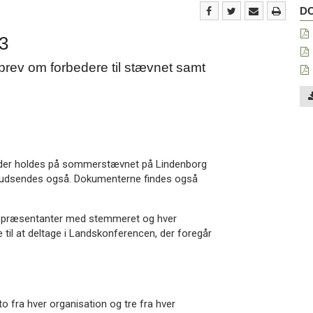
Do
D
23
 brev om forbedere til stævnet samt
 der holdes på sommerstævnet på Lindenborg
24 udsendes også. Dokumenterne findes også
repræsentanter med stemmeret og hver
 til at deltage i Landskonferencen, der foregår
 fra hver organisation og tre fra hver