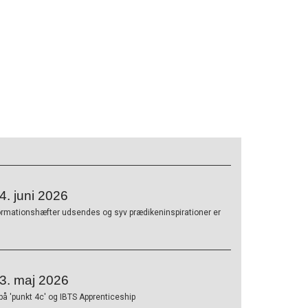
. juni 2026
ormationshæfter udsendes og syv prædikeninspirationer er
3. maj 2026
på 'punkt 4c' og IBTS Apprenticeship