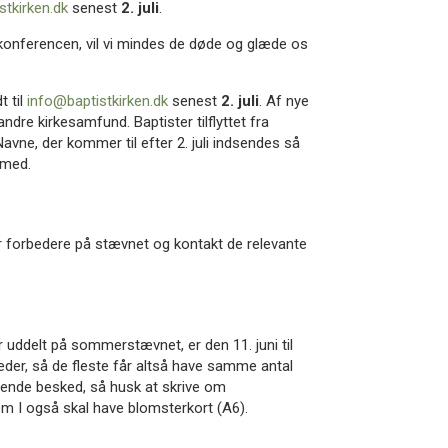
stkirken.dk
senest
2. juli
.
konferencen, vil vi mindes de døde og glæde os
 til
info@baptistkirken.dk
senest
2. juli
. Af nye
dre kirkesamfund. Baptister tilflyttet fra
vne, der kommer til efter 2. juli indsendes så
 med.
 forbedere på stævnet og kontakt de relevante
er uddelt på sommerstævnet, er den 11. juni til
eder, så de fleste får altså have samme antal
 sende besked, så husk at skrive om
m I også skal have blomsterkort (A6).