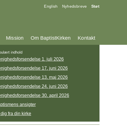
17.0:
18.0:
19.0:
English
Nyhedsbreve
Støt
25.0:
26.0:
27.0:
Mission
Om BaptistKirken
Kontakt
ulært indhold
nighedsforsendelse 1. juli 2026
nighedsforsendelse 17. juni 2026
nighedsforsendelse 13. maj 2026
nighedsforsendelse 24. juni 2026
nighedsforsendelse 30. april 2026
ptismens ansigter
 dig fra din kirke