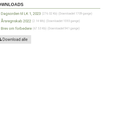
wnloads
OWNLOADS
Dagsorden til LK 1, 2023
(276.02 Kb)
(Downloadet 1709 gange)
Årsregnskab 2022
(2.14 Mb)
(Downloadet 1593 gange)
Brev om forbedere
(67.53 Kb)
(Downloadet 941 gange)
Download alle