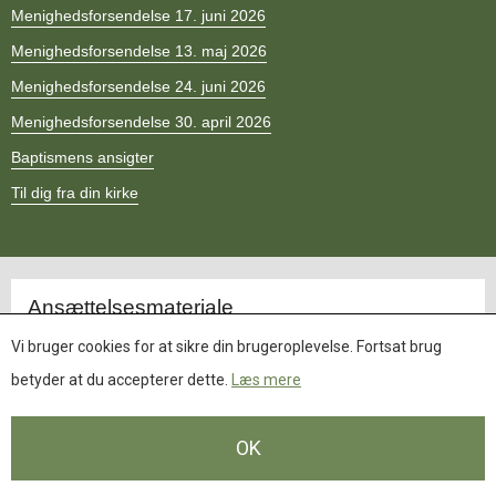
11.0:
Kalender
Menighedsforsendelse 17. juni 2026
12.0:
Inspiration
Menighedsforsendelse 13. maj 2026
13.0:
Værktøjskassen
14.0:
Mission
Menighedsforsendelse 24. juni 2026
15.0:
Om
Menighedsforsendelse 30. april 2026
BaptistKirken
16.0:
Kontakt
Baptismens ansigter
Til dig fra din kirke
Opdateret.
Ansættelsesmateriale
Ansættelsesmaterialet
Vi bruger cookies for at sikre din brugeroplevelse. Fortsat brug
Standard ansættelseskontrakt
betyder at du accepterer dette.
Læs mere
OK