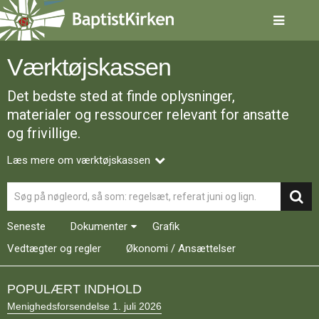
Spring
menu
over
og
Værktøjskassen
gå
til
Det bedste sted at finde oplysninger,
indhold
Vend
tilbage
materialer og ressourcer relevant for ansatte
til
og frivillige.
forsiden
Gå
1.0:
Forside
Læs mere om værktøjskassen
til
2.0:
Nyheder
vores
3.0:
Kalender
Søg
guide
4.0:
Inspiration
for
5.0:
Værktøjskassen
Seneste
Dokumenter
Grafik
tilgængelighed
6.0:
Mission
7.0:
Om
Vedtægter og regler
Økonomi / Ansættelser
BaptistKirken
8.0:
Kontakt
POPULÆRT INDHOLD
9.0:
Forside
Menighedsforsendelse 1. juli 2026
10.0:
Nyheder