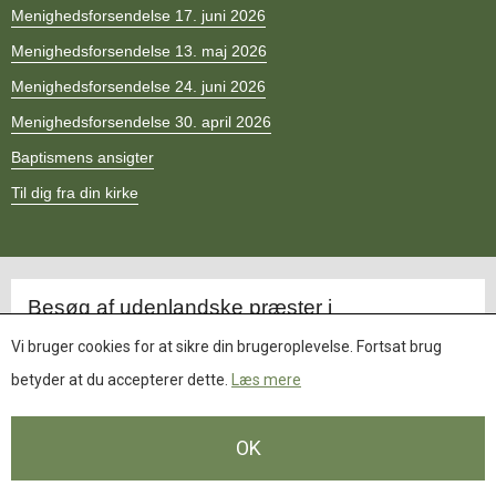
11.0:
Kalender
Menighedsforsendelse 17. juni 2026
12.0:
Inspiration
Menighedsforsendelse 13. maj 2026
13.0:
Værktøjskassen
14.0:
Mission
Menighedsforsendelse 24. juni 2026
15.0:
Om
Menighedsforsendelse 30. april 2026
BaptistKirken
16.0:
Kontakt
Baptismens ansigter
Til dig fra din kirke
Opdateret.
Besøg af udenlandske præster i
Migrantmenigheder
Vi bruger cookies for at sikre din brugeroplevelse. Fortsat brug
Vejledning vedr. besøg af udenlandske præster
betyder at du accepterer dette.
Læs mere
Vejledning vedr. besøg af udenlandske præster (chin)
Vejledning vedr. besøg af udenlandske præster (engelsk)
OK