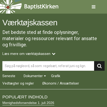
Spring
menu
over
og
Værktøjskassen
gå
til
Det bedste sted at finde oplysninger,
indhold
Vend
tilbage
materialer og ressourcer relevant for ansatte
til
og frivillige.
forsiden
Gå
1.0:
Forside
Læs mere om værktøjskassen
til
2.0:
Nyheder
vores
3.0:
Kalender
Søg
guide
4.0:
Inspiration
for
5.0:
Værktøjskassen
Seneste
Dokumenter
Grafik
tilgængelighed
6.0:
Mission
7.0:
Om
Vedtægter og regler
Økonomi / Ansættelser
BaptistKirken
8.0:
Kontakt
POPULÆRT INDHOLD
9.0:
Forside
Menighedsforsendelse 1. juli 2026
10.0:
Nyheder