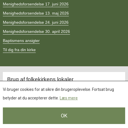
11.0:
Kalender
Menighedsforsendelse 17. juni 2026
12.0:
Inspiration
Menighedsforsendelse 13. maj 2026
13.0:
Værktøjskassen
14.0:
Mission
Menighedsforsendelse 24. juni 2026
15.0:
Om
Menighedsforsendelse 30. april 2026
BaptistKirken
16.0:
Kontakt
Baptismens ansigter
Til dig fra din kirke
Opdateret.
Brug af folkekirkens lokaler
Stående tilladelse fra alle landets biskopper til udlån af kirken
Vi bruger cookies for at sikre din brugeroplevelse. Fortsat brug
Tilladelse til udlån kirken til medlemmer af DKR
betyder at du accepterer dette.
Læs mere
OK