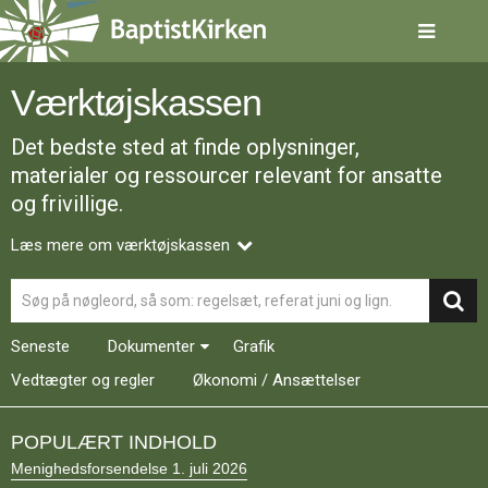
Spring
menu
over
og
Værktøjskassen
gå
til
Det bedste sted at finde oplysninger,
indhold
Vend
tilbage
materialer og ressourcer relevant for ansatte
til
og frivillige.
forsiden
Gå
1.0:
Forside
Læs mere om værktøjskassen
til
2.0:
Nyheder
vores
3.0:
Kalender
Søg
guide
4.0:
Inspiration
for
5.0:
Værktøjskassen
Seneste
Dokumenter
Grafik
tilgængelighed
6.0:
Mission
7.0:
Om
Vedtægter og regler
Økonomi / Ansættelser
BaptistKirken
8.0:
Kontakt
POPULÆRT INDHOLD
9.0:
Forside
Menighedsforsendelse 1. juli 2026
10.0:
Nyheder