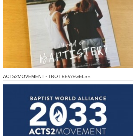
baptister?
ACTS2MOVEMENT - TRO I BEVÆGELSE
Acts2Movement
-
Tro
i
bevægelse