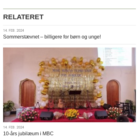
RELATERET
14.
14. FEB. 2024
Sommerstævnet – billigere for børn og unge!
feb.
2024
14.
14. FEB. 2024
10-års jubilæum i MBC
feb.