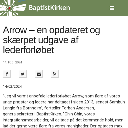
Spring
menu
over
og
gå
Arrow – en opdateret og
til
skærpet udgave af
indhold
Vend
tilbage
lederforløbet
til
forsiden
Gå
1.0:
Forside
14. FEB. 2024
til
2.0:
Nyheder
vores
3.0:
Kalender
guide
4.0:
Inspiration
for
5.0:
Værktøjskassen
14/02/2024
tilgængelighed
6.0:
Mission
”Jeg vil varmt anbefale lederforløbet Arrow, som flere af vores
7.0:
Om
unge præster og ledere har deltaget i siden 2013, senest Sambuh
BaptistKirken
Langle fra Bornholm”, fortæller Torben Andersen,
8.0:
Kontakt
generalsekretær i BaptistKirken. ”Chin Chin, vores
9.0:
Forside
integrationsmedarbejder, vil deltage på det kommende hold, men
10.0:
Nyheder
lad der gerne være flere fra vores menigheder. Der optages max.