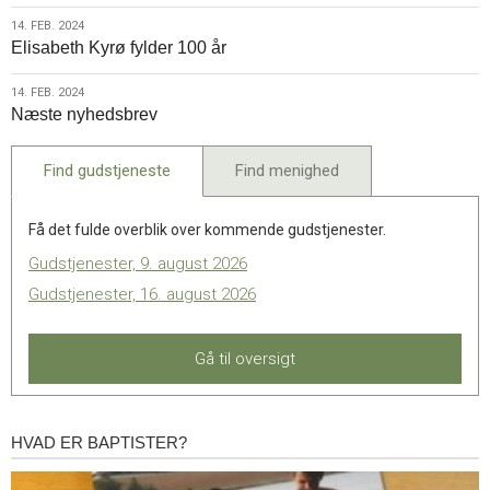
2024
14.
14. FEB. 2024
Elisabeth Kyrø fylder 100 år
feb.
2024
14.
14. FEB. 2024
Næste nyhedsbrev
feb.
2024
Find gudstjeneste
Find menighed
Få det fulde overblik over kommende gudstjenester.
Gudstjenester, 9. august 2026
Gudstjenester, 16. august 2026
Gå til oversigt
HVAD ER BAPTISTER?
Hvad
er