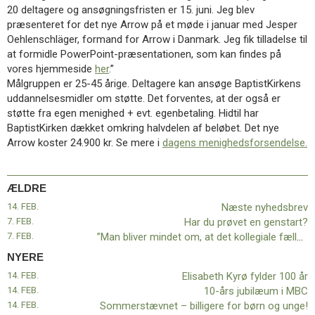
11.0:
Kalender
20 deltagere og ansøgningsfristen er 15. juni. Jeg blev
12.0:
Inspiration
præsenteret for det nye Arrow på et møde i januar med Jesper
13.0:
Værktøjskassen
Oehlenschläger, formand for Arrow i Danmark. Jeg fik tilladelse til
14.0:
Mission
at formidle PowerPoint-præsentationen, som kan findes på
15.0:
Om
vores hjemmeside
her
.”
BaptistKirken
Målgruppen er 25-45 årige. Deltagere kan ansøge BaptistKirkens
16.0:
Kontakt
uddannelsesmidler om støtte. Det forventes, at der også er
støtte fra egen menighed + evt. egenbetaling. Hidtil har
Næste
BaptistKirken dækket omkring halvdelen af beløbet. Det nye
indlæg:
Arrow koster 24.900 kr. Se mere i
dagens menighedsforsendelse.
Elisabeth
Kyrø
fylder
ÆLDRE
100
år
14. FEB.
Forrige
Næste nyhedsbrev
indlæg:
7. FEB.
Har du prøvet en genstart?
Næste
7. FEB.
”Man bliver mindet om, at det kollegiale fællesskab er vigtigt”
nyhedsbrev
NYERE
14. FEB.
Elisabeth Kyrø fylder 100 år
14. FEB.
10-års jubilæum i MBC
14. FEB.
Sommerstævnet – billigere for børn og unge!