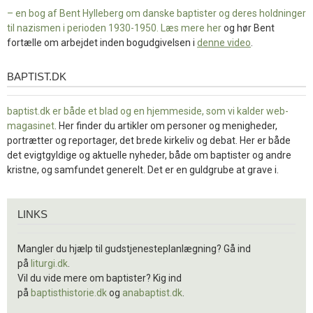
– en bog af Bent Hylleberg om danske baptister og deres holdninger
til nazismen i perioden 1930-1950. Læs mere
her
og hør Bent
fortælle om arbejdet inden bogudgivelsen i
denne video
.
BAPTIST.DK
baptist.dk
baptist.dk er både et blad og en
hjemmeside, som vi kalder web-
magasinet
. Her finder du artikler om personer og menigheder,
portrætter og reportager, det brede kirkeliv og debat. Her er både
det evigtgyldige og aktuelle nyheder, både om baptister og andre
kristne, og samfundet generelt. Det er en guldgrube at grave i.
Links
LINKS
Mangler du hjælp til gudstjenesteplanlægning? Gå ind
på
liturgi.dk
.
Vil du vide mere om baptister? Kig ind
på
baptisthistorie.dk
og
anabaptist.dk
.