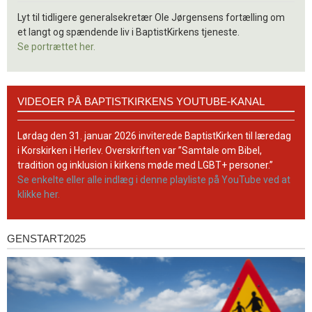
Lyt til tidligere generalsekretær Ole Jørgensens fortælling om
et langt og spændende liv i BaptistKirkens tjeneste.
Se portrættet her.
Videoer
VIDEOER PÅ BAPTISTKIRKENS YOUTUBE-KANAL
på
BaptistKirkens
YouTube-
Lørdag den 31. januar 2026 inviterede BaptistKirken til læredag
kanal
i Korskirken i Herlev. Overskriften var ”Samtale om Bibel,
tradition og inklusion i kirkens møde med LGBT+ personer.”
Se enkelte eller alle indlæg i denne playliste på YouTube ved at
klikke her.
GENSTART2025
Genstart2025