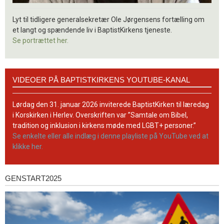
Lyt til tidligere generalsekretær Ole Jørgensens fortælling om
et langt og spændende liv i BaptistKirkens tjeneste.
Se portrættet her.
Videoer
VIDEOER PÅ BAPTISTKIRKENS YOUTUBE-KANAL
på
BaptistKirkens
YouTube-
Lørdag den 31. januar 2026 inviterede BaptistKirken til læredag
kanal
i Korskirken i Herlev. Overskriften var ”Samtale om Bibel,
tradition og inklusion i kirkens møde med LGBT+ personer.”
Se enkelte eller alle indlæg i denne playliste på YouTube ved at
klikke her.
GENSTART2025
Genstart2025