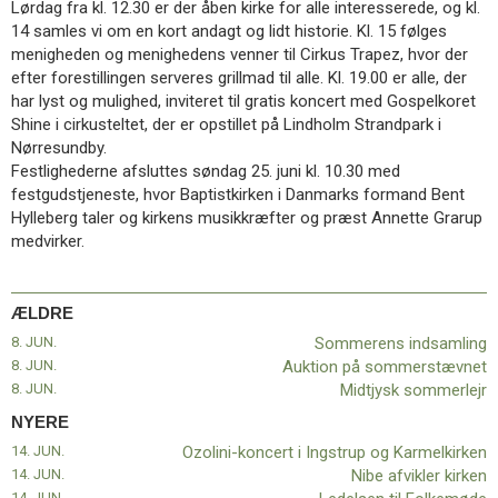
Lørdag fra kl. 12.30 er der åben kirke for alle interesserede, og kl.
11.0:
Kalender
14 samles vi om en kort andagt og lidt historie. Kl. 15 følges
12.0:
Inspiration
menigheden og menighedens venner til Cirkus Trapez, hvor der
13.0:
Værktøjskassen
efter forestillingen serveres grillmad til alle. Kl. 19.00 er alle, der
14.0:
Mission
har lyst og mulighed, inviteret til gratis koncert med Gospelkoret
15.0:
Om
Shine i cirkusteltet, der er opstillet på Lindholm Strandpark i
BaptistKirken
Nørresundby.
16.0:
Kontakt
Festlighederne afsluttes søndag 25. juni kl. 10.30 med
Næste
festgudstjeneste, hvor Baptistkirken i Danmarks formand Bent
indlæg:
Hylleberg taler og kirkens musikkræfter og præst Annette Grarup
Ozolini-
medvirker.
koncert
i
Ingstrup
ÆLDRE
og
8. JUN.
Sommerens indsamling
Karmelkirken
Forrige
8. JUN.
Auktion på sommerstævnet
indlæg:
8. JUN.
Midtjysk sommerlejr
Sommerens
indsamling
NYERE
14. JUN.
Ozolini-koncert i Ingstrup og Karmelkirken
14. JUN.
Nibe afvikler kirken
14. JUN.