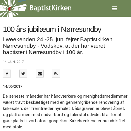
Spring
menu
over
og
gå
100 års jubilæum i Nørresundby
til
I weekenden 24.-25. juni fejrer Baptistkirken
indhold
Vend
Nørresundby - Vodskov, at der har været
tilbage
til
baptister i Nørresundby i 100 år.
forsiden
14. JUN. 2017
Gå
1.0:
Forside
til
2.0:
Nyheder
vores
3.0:
Kalender
guide
4.0:
Inspiration
14/06/2017
for
5.0:
Værktøjskassen
tilgængelighed
6.0:
Mission
De seneste måneder har håndværkere og menighedsmedlemmer
7.0:
Om
været travlt beskæftiget med en gennemgribende renovering af
BaptistKirken
kirkesalen, der fremtræder nymalet. Dåbsgraven er blevet åbnet,
8.0:
Kontakt
og platformen med nadverbord og talerstol udvidet bl.a. for at
gøre plads til vort store gospelkor. Kirkebænkene er nu udskiftet
9.0:
Forside
med stole.
10.0:
Nyheder