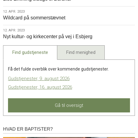
2023
12.
12. APR. 2023
Wildcard på sommerstævnet
apr.
2023
12.
12. APR. 2023
Nyt kultur- og kirkecenter på vej i Esbjerg
apr.
2023
Find gudstjeneste
Find menighed
Få det fulde overblik over kommende gudstjenester.
Gudstjenester, 9. august 2026
Gudstjenester, 16. august 2026
Gå til oversigt
HVAD ER BAPTISTER?
Hvad
er