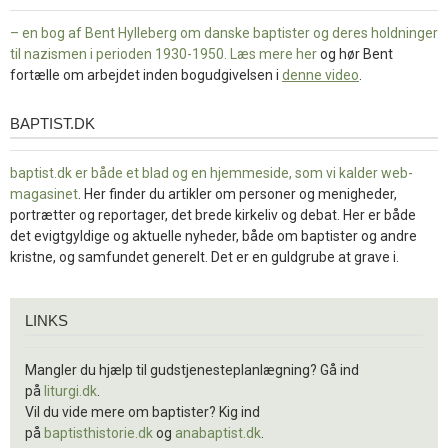
– en bog af Bent Hylleberg om danske baptister og deres holdninger
til nazismen i perioden 1930-1950. Læs mere
her
og hør Bent
fortælle om arbejdet inden bogudgivelsen i
denne video
.
BAPTIST.DK
baptist.dk
baptist.dk er både et blad og en
hjemmeside, som vi kalder web-
magasinet
. Her finder du artikler om personer og menigheder,
portrætter og reportager, det brede kirkeliv og debat. Her er både
det evigtgyldige og aktuelle nyheder, både om baptister og andre
kristne, og samfundet generelt. Det er en guldgrube at grave i.
Links
LINKS
Mangler du hjælp til gudstjenesteplanlægning? Gå ind
på
liturgi.dk
.
Vil du vide mere om baptister? Kig ind
på
baptisthistorie.dk
og
anabaptist.dk
.