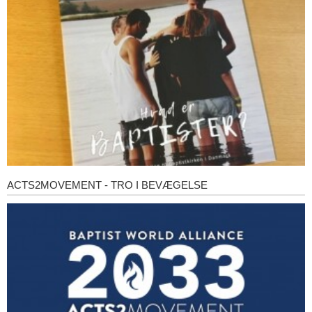
baptister?
ACTS2MOVEMENT - TRO I BEVÆGELSE
Acts2Movement
-
Tro
i
bevægelse