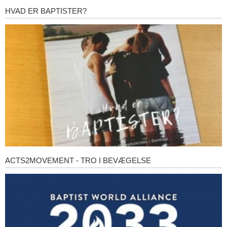
HVAD ER BAPTISTER?
Hvad
er
baptister?
ACTS2MOVEMENT - TRO I BEVÆGELSE
Acts2Movement
-
Tro
i
bevægelse