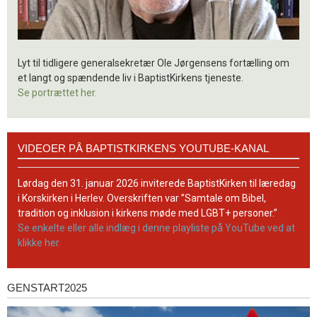
Lyt til tidligere generalsekretær Ole Jørgensens fortælling om
et langt og spændende liv i BaptistKirkens tjeneste.
Se portrættet her.
Videoer
VIDEOER PÅ BAPTISTKIRKENS YOUTUBE-KANAL
på
BaptistKirkens
YouTube-
Lørdag den 31. januar 2026 inviterede BaptistKirken til læredag
kanal
i Korskirken i Herlev. Overskriften var ”Samtale om Bibel,
tradition og inklusion i kirkens møde med LGBT+ personer.”
Se enkelte eller alle indlæg i denne playliste på YouTube ved at
klikke her.
GENSTART2025
Genstart2025