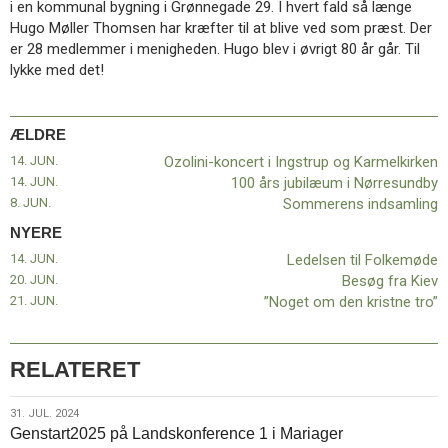
i en kommunal bygning i Grønnegade 29. I hvert fald så længe
11.0:
Kalender
Hugo Møller Thomsen har kræfter til at blive ved som præst. Der
12.0:
Inspiration
er 28 medlemmer i menigheden. Hugo blev i øvrigt 80 år går. Til
13.0:
Værktøjskassen
lykke med det!
14.0:
Mission
15.0:
Om
BaptistKirken
ÆLDRE
16.0:
Kontakt
14. JUN.
Ozolini-koncert i Ingstrup og Karmelkirken
Næste
14. JUN.
100 års jubilæum i Nørresundby
indlæg:
8. JUN.
Sommerens indsamling
Ledelsen
til
NYERE
Folkemøde
Forrige
14. JUN.
Ledelsen til Folkemøde
indlæg:
20. JUN.
Besøg fra Kiev
Ozolini-
21. JUN.
”Noget om den kristne tro”
koncert
i
Ingstrup
RELATERET
og
Karmelkirken
31.
31. JUL. 2024
Genstart2025 på Landskonference 1 i Mariager
jul.