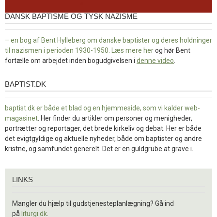
DANSK BAPTISME OG TYSK NAZISME
– en bog af Bent Hylleberg om danske baptister og deres holdninger
til nazismen i perioden 1930-1950. Læs mere
her
og hør Bent
fortælle om arbejdet inden bogudgivelsen i
denne video
.
BAPTIST.DK
baptist.dk
baptist.dk er både et blad og en
hjemmeside, som vi kalder web-
magasinet
. Her finder du artikler om personer og menigheder,
portrætter og reportager, det brede kirkeliv og debat. Her er både
det evigtgyldige og aktuelle nyheder, både om baptister og andre
kristne, og samfundet generelt. Det er en guldgrube at grave i.
Links
LINKS
Mangler du hjælp til gudstjenesteplanlægning? Gå ind
på
liturgi.dk
.