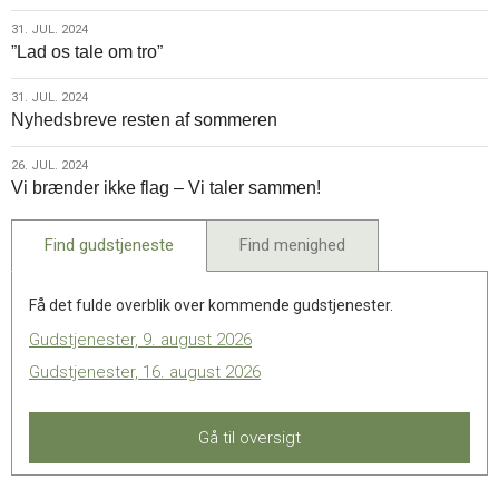
2024
31.
31. JUL. 2024
”Lad os tale om tro”
jul.
2024
31.
31. JUL. 2024
Nyhedsbreve resten af sommeren
jul.
2024
26.
26. JUL. 2024
Vi brænder ikke flag – Vi taler sammen!
jul.
2024
Find gudstjeneste
Find menighed
Få det fulde overblik over kommende gudstjenester.
Gudstjenester, 9. august 2026
Gudstjenester, 16. august 2026
Gå til oversigt