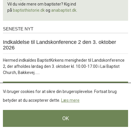
Vil du vide mere om baptister? Kig ind
på
baptisthistorie.dk
og
anabaptist.dk
.
SENESTE NYT
Seneste
nyt
1.
Indkaldelse til Landskonference 2 den 3. oktober
jul.
2026
2026
Hermed indkaldes BaptistKirkens menigheder til Landskonference
2, der afholdes lørdag den 3. oktober kl. 10.00-17.00 i Lai Baptist
Læs
Church, Bakkevej……
mere
Læs mere
Vi bruger cookies for at sikre din brugeroplevelse. Fortsat brug
betyder at du accepterer dette.
Læs mere
Se flere nyheder
OK