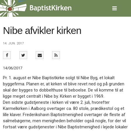
Spring
menu
over
og
gå
Nibe afvikler kirken
til
indhold
Vend
14. JUN. 2017
tilbage
til
forsiden
Gå
1.0:
Forside
14/06/2017
til
2.0:
Nyheder
vores
3.0:
Kalender
Pr. 1. august er Nibe Baptistkirke solgt til Nibe Byg, et lokalt
guide
4.0:
Inspiration
byggefirma. Planen er, at kirken vil blive revet ned og på grunden
for
5.0:
Værktøjskassen
skal der bygges to dobbelthuse til beboelse. De vil komme til at
tilgængelighed
6.0:
Mission
ligge meget centralt i Nibe by. Kirken er bygget i 1969.
7.0:
Om
Den sidste gudstjeneste i kirken vil være 2. juli, hvorefter
BaptistKirken
Karmelkirken i Aalborg overtager ca. 80 stole, prædikestol og et
8.0:
Kontakt
lille klaver. Frederikshavn Baptistmenighed overtager de fleste af
salmebøgerne, men menigheden beholder også nogle, for der vil
9.0:
Forside
fortsat være gudstjenester i Nibe Baptistmenighed i lejede lokaler
10.0:
Nyheder