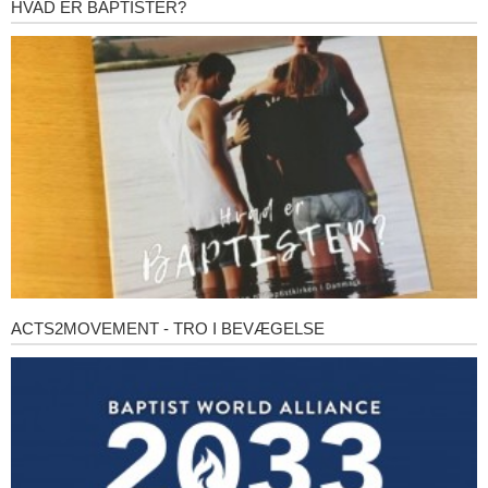
HVAD ER BAPTISTER?
Hvad
er
baptister?
ACTS2MOVEMENT - TRO I BEVÆGELSE
Acts2Movement
-
Tro
i
bevægelse