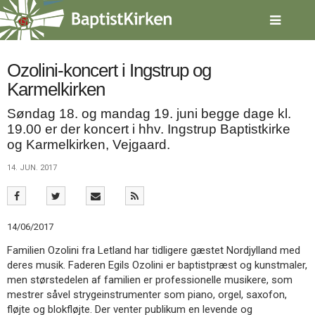
Spring
menu
over
og
gå
Ozolini-koncert i Ingstrup og
til
Karmelkirken
indhold
Vend
tilbage
Søndag 18. og mandag 19. juni begge dage kl.
til
19.00 er der koncert i hhv. Ingstrup Baptistkirke
forsiden
og Karmelkirken, Vejgaard.
Gå
1.0:
Forside
til
2.0:
Nyheder
14. JUN. 2017
vores
3.0:
Kalender
guide
4.0:
Inspiration
for
5.0:
Værktøjskassen
tilgængelighed
6.0:
14/06/2017
Mission
7.0:
Om
Familien Ozolini fra Letland har tidligere gæstet Nordjylland med
BaptistKirken
deres musik. Faderen Egils Ozolini er baptistpræst og kunstmaler,
8.0:
Kontakt
men størstedelen af familien er professionelle musikere, som
9.0:
Forside
mestrer såvel strygeinstrumenter som piano, orgel, saxofon,
10.0:
Nyheder
fløjte og blokfløjte. Der venter publikum en levende og