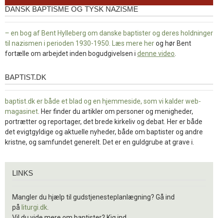
DANSK BAPTISME OG TYSK NAZISME
– en bog af Bent Hylleberg om danske baptister og deres holdninger
til nazismen i perioden 1930-1950. Læs mere
her
og hør Bent
fortælle om arbejdet inden bogudgivelsen i
denne video
.
BAPTIST.DK
baptist.dk
baptist.dk er både et blad og en
hjemmeside, som vi kalder web-
magasinet
. Her finder du artikler om personer og menigheder,
portrætter og reportager, det brede kirkeliv og debat. Her er både
det evigtgyldige og aktuelle nyheder, både om baptister og andre
kristne, og samfundet generelt. Det er en guldgrube at grave i.
Links
LINKS
Mangler du hjælp til gudstjenesteplanlægning? Gå ind
på
liturgi.dk
.
Vil du vide mere om baptister? Kig ind