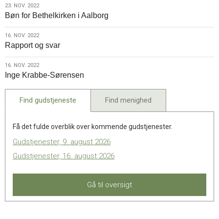
23.
23. NOV. 2022
Bøn for Bethelkirken i Aalborg
nov.
2022
16.
16. NOV. 2022
Rapport og svar
nov.
2022
16.
16. NOV. 2022
Inge Krabbe-Sørensen
nov.
2022
Find gudstjeneste
Find menighed
Få det fulde overblik over kommende gudstjenester.
Gudstjenester, 9. august 2026
Gudstjenester, 16. august 2026
Gå til oversigt