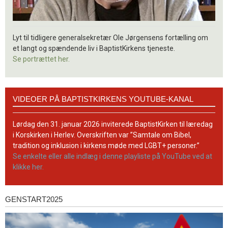
Lyt til tidligere generalsekretær Ole Jørgensens fortælling om
et langt og spændende liv i BaptistKirkens tjeneste.
Se portrættet her.
Videoer
VIDEOER PÅ BAPTISTKIRKENS YOUTUBE-KANAL
på
BaptistKirkens
YouTube-
Lørdag den 31. januar 2026 inviterede BaptistKirken til læredag
kanal
i Korskirken i Herlev. Overskriften var ”Samtale om Bibel,
tradition og inklusion i kirkens møde med LGBT+ personer.”
Se enkelte eller alle indlæg i denne playliste på YouTube ved at
klikke her.
GENSTART2025
Genstart2025