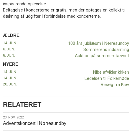
11.0:
Kalender
inspirerende oplevelse.
12.0:
Inspiration
Deltagelse i koncerterne er gratis, men der optages en kollekt til
13.0:
Værktøjskassen
dækning af udgifter i forbindelse med koncerterne.
14.0:
Mission
15.0:
Om
BaptistKirken
ÆLDRE
16.0:
Kontakt
14. JUN.
100 års jubilæum i Nørresundby
8. JUN.
Sommerens indsamling
Næste
8. JUN.
Auktion på sommerstævnet
indlæg:
Nibe
NYERE
afvikler
14. JUN.
Nibe afvikler kirken
kirken
Forrige
14. JUN.
Ledelsen til Folkemøde
indlæg:
20. JUN.
Besøg fra Kiev
100
års
jubilæum
RELATERET
i
Nørresundby
23.
23. NOV. 2022
Adventskoncert i Nørresundby
nov.
2022