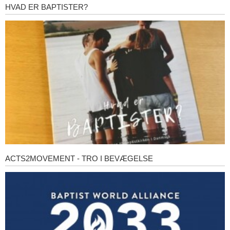
HVAD ER BAPTISTER?
Hvad
er
baptister?
ACTS2MOVEMENT - TRO I BEVÆGELSE
Acts2Movement
-
Tro
i
bevægelse