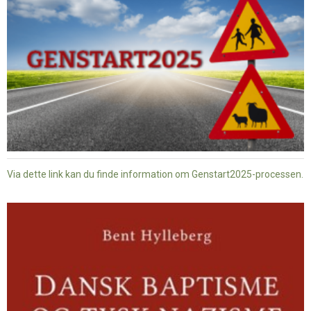
Via dette link kan du finde information om Genstart2025-processen.
Dansk
baptisme
og
tysk
nazisme