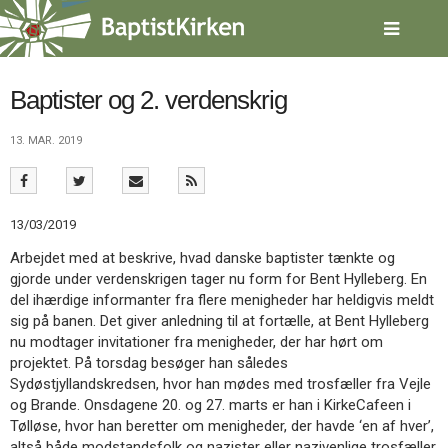
Spring
menu
over
og
gå
Baptister og 2. verdenskrig
til
indhold
Vend
13. MAR. 2019
tilbage
til
forsiden
Gå
1.0:
Forside
13/03/2019
til
2.0:
Nyheder
Arbejdet med at beskrive, hvad danske baptister tænkte og
vores
3.0:
Kalender
gjorde under verdenskrigen tager nu form for Bent Hylleberg. En
guide
4.0:
Inspiration
del ihærdige informanter fra flere menigheder har heldigvis meldt
for
5.0:
Værktøjskassen
sig på banen. Det giver anledning til at fortælle, at Bent Hylleberg
tilgængelighed
6.0:
Mission
nu modtager invitationer fra menigheder, der har hørt om
7.0:
Om
projektet. På torsdag besøger han således
BaptistKirken
Sydøstjyllandskredsen, hvor han mødes med trosfæller fra Vejle
8.0:
Kontakt
og Brande. Onsdagene 20. og 27. marts er han i KirkeCafeen i
9.0:
Forside
Tølløse, hvor han beretter om menigheder, der havde ‘en af hver’,
10.0:
Nyheder
altså både modstandsfolk og nazister eller nazivenlige trosfæller.