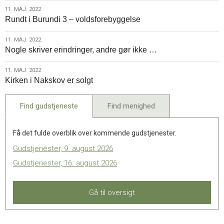
2022
11.
11. MAJ. 2022
Rundt i Burundi 3 – voldsforebyggelse
maj.
2022
11.
11. MAJ. 2022
Nogle skriver erindringer, andre gør ikke …
maj.
2022
11.
11. MAJ. 2022
Kirken i Nakskov er solgt
maj.
2022
Find gudstjeneste
Find menighed
Få det fulde overblik over kommende gudstjenester.
Gudstjenester, 9. august 2026
Gudstjenester, 16. august 2026
Gå til oversigt