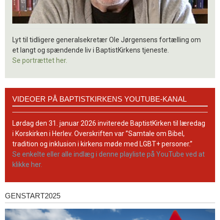
Lyt til tidligere generalsekretær Ole Jørgensens fortælling om
et langt og spændende liv i BaptistKirkens tjeneste.
Se portrættet her.
Videoer
VIDEOER PÅ BAPTISTKIRKENS YOUTUBE-KANAL
på
BaptistKirkens
YouTube-
Lørdag den 31. januar 2026 inviterede BaptistKirken til læredag
kanal
i Korskirken i Herlev. Overskriften var ”Samtale om Bibel,
tradition og inklusion i kirkens møde med LGBT+ personer.”
Se enkelte eller alle indlæg i denne playliste på YouTube ved at
klikke her.
GENSTART2025
Genstart2025