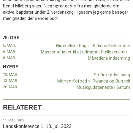
11.0:
Kalender
Bent Hylleberg siger: ”Jeg hører gerne fra menighederne om
12.0:
Inspiration
aktive ‘baptister under 2. verdenskrig’, ligesom jeg gerne besøger
13.0:
Værktøjskassen
menigheder, der sender bud”.
14.0:
Mission
15.0:
Om
BaptistKirken
ÆLDRE
16.0:
Kontakt
6. MAR.
Himmelske Dage - Kirkens Folkemøde
Næste
6. MAR.
Masser af ideer til at udmønte Fælleserklæringen
indlæg:
6. MAR.
Månedens indsamling
90-
NYERE
års
13. MAR.
90-års fødselsdag
fødselsdag
Forrige
13. MAR.
Morten Kofoed til Rwanda og Burundi
indlæg:
20. MAR.
Musikgudstjeneste i Saltum
Himmelske
Dage
–
Kirkens
RELATERET
Folkemøde
11.
11. MAJ. 2022
Landskonference 1, 18. juli 2022
maj.