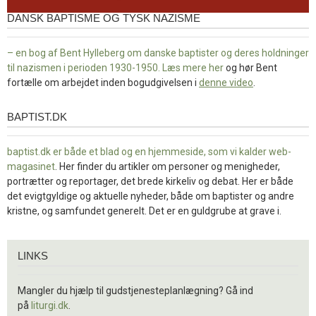
DANSK BAPTISME OG TYSK NAZISME
– en bog af Bent Hylleberg om danske baptister og deres holdninger
til nazismen i perioden 1930-1950. Læs mere
her
og hør Bent
fortælle om arbejdet inden bogudgivelsen i
denne video
.
BAPTIST.DK
baptist.dk
baptist.dk er både et blad og en
hjemmeside, som vi kalder web-
magasinet
. Her finder du artikler om personer og menigheder,
portrætter og reportager, det brede kirkeliv og debat. Her er både
det evigtgyldige og aktuelle nyheder, både om baptister og andre
kristne, og samfundet generelt. Det er en guldgrube at grave i.
Links
LINKS
Mangler du hjælp til gudstjenesteplanlægning? Gå ind
på
liturgi.dk
.