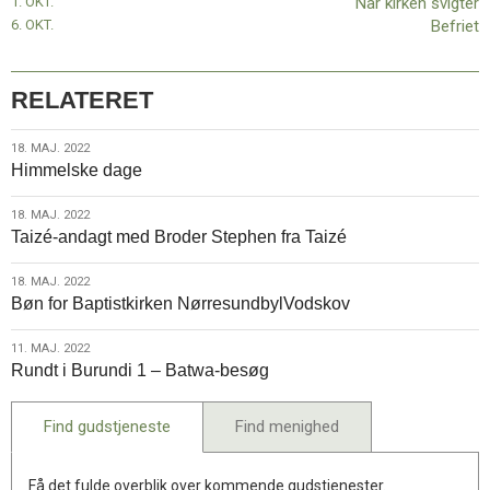
1. OKT.
Når kirken svigter
6. OKT.
Befriet
RELATERET
18.
18. MAJ. 2022
Himmelske dage
maj.
2022
18.
18. MAJ. 2022
Taizé-andagt med Broder Stephen fra Taizé
maj.
2022
18.
18. MAJ. 2022
Bøn for Baptistkirken NørresundbylVodskov
maj.
2022
11.
11. MAJ. 2022
Rundt i Burundi 1 – Batwa-besøg
maj.
2022
Find gudstjeneste
Find menighed
Få det fulde overblik over kommende gudstjenester.