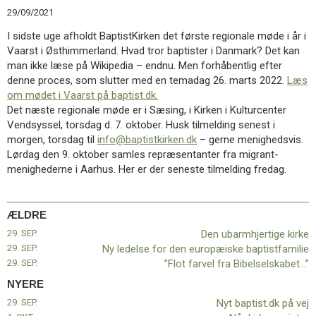
11.0:
Kalender
29/09/2021
12.0:
Inspiration
I sidste uge afholdt BaptistKirken det første regionale møde i år i
13.0:
Værktøjskassen
Vaarst i Østhimmerland. Hvad tror baptister i Danmark? Det kan
14.0:
Mission
man ikke læse på Wikipedia – endnu. Men forhåbentlig efter
15.0:
Om
denne proces, som slutter med en temadag 26. marts 2022.
Læs
BaptistKirken
om mødet i Vaarst på baptist.dk.
16.0:
Kontakt
Det næste regionale møde er i Sæsing, i Kirken i Kulturcenter
Næste
Vendsyssel, torsdag d. 7. oktober. Husk tilmelding senest i
indlæg:
morgen, torsdag til
info@baptistkirken.dk
– gerne menighedsvis.
Nyt
Lørdag den 9. oktober samles repræsentanter fra migrant-
baptist.dk
menighederne i Aarhus. Her er der seneste tilmelding fredag.
på
vej
Forrige
indlæg:
ÆLDRE
Den
29. SEP.
Den ubarmhjertige kirke
ubarmhjertige
29. SEP.
Ny ledelse for den europæiske baptistfamilie
kirke
29. SEP.
”Flot farvel fra Bibelselskabet…”
NYERE
29. SEP.
Nyt baptist.dk på vej