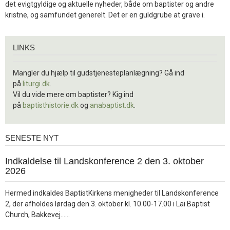
det evigtgyldige og aktuelle nyheder, både om baptister og andre
kristne, og samfundet generelt. Det er en guldgrube at grave i.
Links
LINKS
Mangler du hjælp til gudstjenesteplanlægning? Gå ind
på
liturgi.dk
.
Vil du vide mere om baptister? Kig ind
på
baptisthistorie.dk
og
anabaptist.dk
.
SENESTE NYT
Seneste
nyt
1.
Indkaldelse til Landskonference 2 den 3. oktober
jul.
2026
2026
Hermed indkaldes BaptistKirkens menigheder til Landskonference
2, der afholdes lørdag den 3. oktober kl. 10.00-17.00 i Lai Baptist
Læs
Church, Bakkevej……
mere