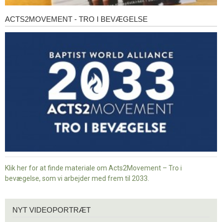
ACTS2MOVEMENT - TRO I BEVÆGELSE
Acts2Movement
-
Tro
i
bevægelse
Klik her for at finde materiale om Acts2Movement – Tro i
bevægelse, som vi arbejder med frem til 2033.
Nyt
NYT VIDEOPORTRÆT
videoportræt