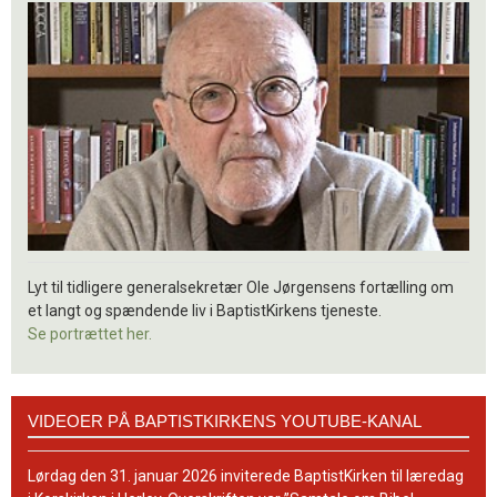
Lyt til tidligere generalsekretær Ole Jørgensens fortælling om
et langt og spændende liv i BaptistKirkens tjeneste.
Se portrættet her.
Videoer
VIDEOER PÅ BAPTISTKIRKENS YOUTUBE-KANAL
på
BaptistKirkens
YouTube-
Lørdag den 31. januar 2026 inviterede BaptistKirken til læredag