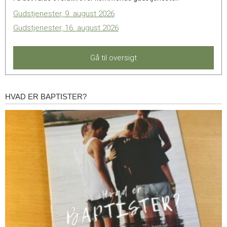
Gudstjenester, 9. august 2026
Gudstjenester, 16. august 2026
Gå til oversigt
HVAD ER BAPTISTER?
Hvad
er
baptister?