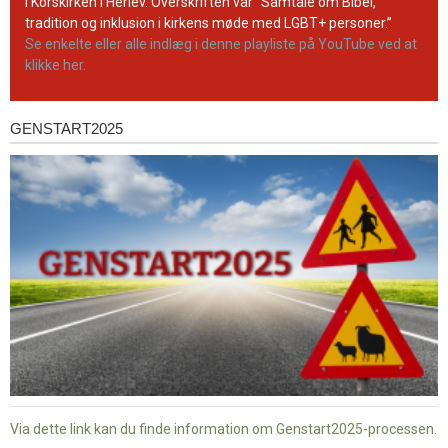
kanal
i Korskirken i Herlev. Overskriften var ”Samtale om Bibel,
tradition og inklusion i kirkens møde med LGBT+ personer.”
Se enkelte eller alle indlæg i denne playliste på YouTube ved at
klikke her.
GENSTART2025
Genstart2025
Via dette link kan du finde information om Genstart2025-processen.