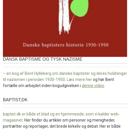
DANSK BAPTISME OG TYSK NAZISME
– en bog af Bent Hylleberg om danske baptister og deres holdninger
til nazismen i perioden 1930-1950. Læs mere
her
og hør Bent
fortælle om arbejdet inden bogudgivelsen i
denne video
.
BAPTIST.DK
baptist.dk
baptist.dk er både et blad og en
hjemmeside, som vi kalder web-
magasinet
. Her finder du artikler om personer og menigheder,
portrætter og reportager, det brede kirkeliv og debat. Her er både