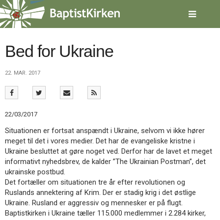
Spring
menu
over
og
gå
Bed for Ukraine
til
indhold
Vend
22. MAR. 2017
tilbage
til
forsiden
Gå
1.0:
Forside
22/03/2017
til
2.0:
Nyheder
vores
3.0:
Kalender
Situationen er fortsat anspændt i Ukraine, selvom vi ikke hører
guide
4.0:
Inspiration
meget til det i vores medier. Det har de evangeliske kristne i
for
5.0:
Værktøjskassen
Ukraine besluttet at gøre noget ved. Derfor har de lavet et meget
tilgængelighed
6.0:
Mission
informativt nyhedsbrev, de kalder ”The Ukrainian Postman”, det
7.0:
Om
ukrainske postbud.
BaptistKirken
Det fortæller om situationen tre år efter revolutionen og
8.0:
Kontakt
Ruslands annektering af Krim. Der er stadig krig i det østlige
Ukraine. Rusland er aggressiv og mennesker er på flugt.
9.0:
Forside
Baptistkirken i Ukraine tæller 115.000 medlemmer i 2.284 kirker,
10.0:
Nyheder