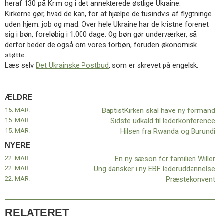
heraf 130 på Krim og i det annekterede østlige Ukraine.
11.0:
Kalender
Kirkerne gør, hvad de kan, for at hjælpe de tusindvis af flygtninge
12.0:
Inspiration
uden hjem, job og mad. Over hele Ukraine har de kristne forenet
13.0:
Værktøjskassen
sig i bøn, foreløbig i 1.000 dage. Og bøn gør underværker, så
14.0:
Mission
derfor beder de også om vores forbøn, foruden økonomisk
15.0:
Om
støtte.
BaptistKirken
Læs selv
Det Ukrainske Postbud
, som er skrevet på engelsk.
16.0:
Kontakt
Næste
indlæg:
ÆLDRE
En
15. MAR.
BaptistKirken skal have ny formand
ny
15. MAR.
Sidste udkald til lederkonference
sæson
15. MAR.
Hilsen fra Rwanda og Burundi
for
familien
NYERE
Willer
Forrige
22. MAR.
En ny sæson for familien Willer
indlæg:
22. MAR.
Ung dansker i ny EBF lederuddannelse
BaptistKirken
22. MAR.
Præstekonvent
skal
have
ny
RELATERET
formand