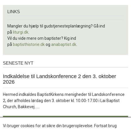
Links
LINKS
Mangler du hjælp til gudstjenesteplanlægning? Gå ind
på
liturgi.dk
.
Vil du vide mere om baptister? Kig ind
på
baptisthistorie.dk
og
anabaptist.dk
.
SENESTE NYT
Seneste
nyt
1.
Indkaldelse til Landskonference 2 den 3. oktober
jul.
2026
2026
Hermed indkaldes BaptistKirkens menigheder til Landskonference
2, der afholdes lørdag den 3. oktober kl. 10.00-17.00 i Lai Baptist
Læs
Church, Bakkevej……
mere
Læs mere
Vi bruger cookies for at sikre din brugeroplevelse. Fortsat brug