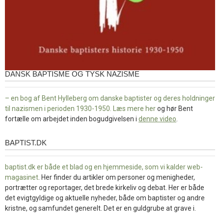
DANSK BAPTISME OG TYSK NAZISME
– en bog af Bent Hylleberg om danske baptister og deres holdninger
til nazismen i perioden 1930-1950. Læs mere
her
og hør Bent
fortælle om arbejdet inden bogudgivelsen i
denne video
.
BAPTIST.DK
baptist.dk
baptist.dk er både et blad og en
hjemmeside, som vi kalder web-
magasinet
. Her finder du artikler om personer og menigheder,
portrætter og reportager, det brede kirkeliv og debat. Her er både
det evigtgyldige og aktuelle nyheder, både om baptister og andre
kristne, og samfundet generelt. Det er en guldgrube at grave i.