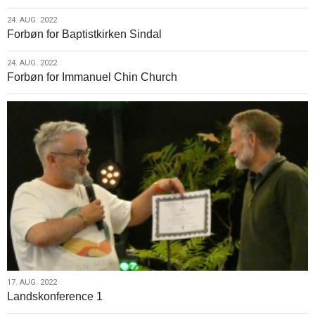
24.
24. AUG. 2022
Forbøn for Baptistkirken Sindal
aug.
2022
24.
24. AUG. 2022
Forbøn for Immanuel Chin Church
aug.
2022
17.
17. AUG. 2022
Landskonference 1
aug.
2022