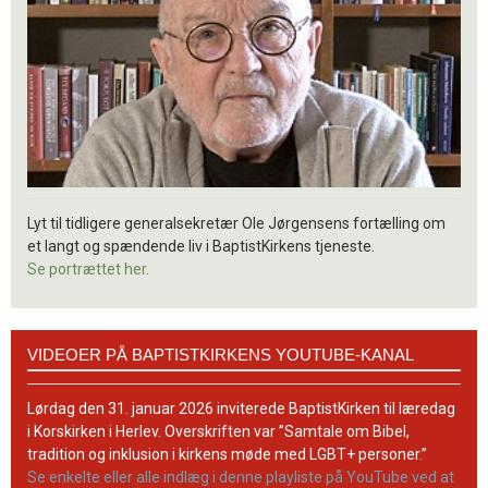
Lyt til tidligere generalsekretær Ole Jørgensens fortælling om
et langt og spændende liv i BaptistKirkens tjeneste.
Se portrættet her.
Videoer
VIDEOER PÅ BAPTISTKIRKENS YOUTUBE-KANAL
på
BaptistKirkens
YouTube-
Lørdag den 31. januar 2026 inviterede BaptistKirken til læredag
kanal
i Korskirken i Herlev. Overskriften var ”Samtale om Bibel,
tradition og inklusion i kirkens møde med LGBT+ personer.”
Se enkelte eller alle indlæg i denne playliste på YouTube ved at