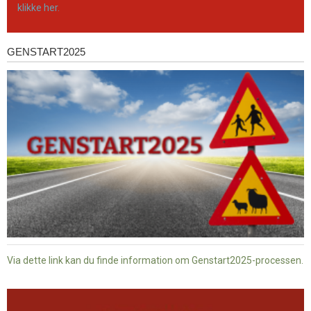
klikke her.
GENSTART2025
Genstart2025
Via dette link kan du finde information om Genstart2025-processen.
Dansk
baptisme