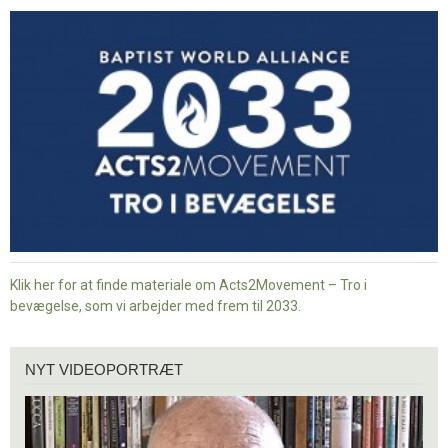
-
Tro
i
bevægelse
Klik her for at finde materiale om Acts2Movement – Tro i
bevægelse, som vi arbejder med frem til 2033.
Nyt
NYT VIDEOPORTRÆT
videoportræt