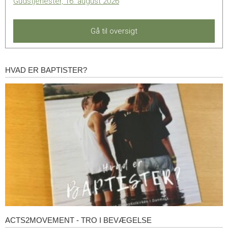
Gudstjenester, 16. august 2026
Gå til oversigt
HVAD ER BAPTISTER?
Hvad
er
baptister?
ACTS2MOVEMENT - TRO I BEVÆGELSE
Acts2Movement