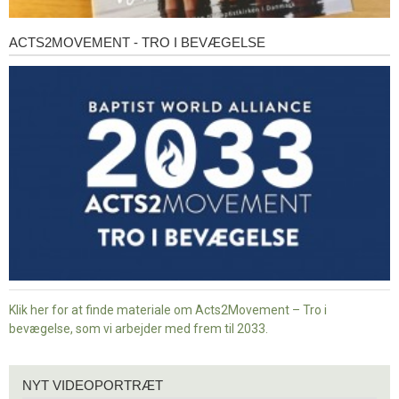
ACTS2MOVEMENT - TRO I BEVÆGELSE
Acts2Movement
-
Tro
i
bevægelse
Klik her for at finde materiale om Acts2Movement – Tro i
bevægelse, som vi arbejder med frem til 2033.
Nyt
NYT VIDEOPORTRÆT
videoportræt