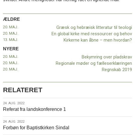
11.0:
Kalender
12.0:
Inspiration
13.0:
Værktøjskassen
ÆLDRE
14.0:
Mission
20. MAJ.
Græsk og hebræisk litteratur til teologi
15.0:
Om
20. MAJ.
En global kirke med ressourcer og behov
BaptistKirken
13. MAJ.
Kirkerne kan åbne – men hvordan?
16.0:
Kontakt
NYERE
Næste
20. MAJ.
Bekymring over pladskrav
indlæg:
20. MAJ.
Regionale møder og fælleserklæringen
Bekymring
20. MAJ.
Regnskab 2019
over
pladskrav
Forrige
indlæg:
Græsk
RELATERET
og
hebræisk
24.
24. AUG. 2022
litteratur
Referat fra landskonference 1
aug.
til
2022
teologi
24.
24. AUG. 2022
Forbøn for Baptistkirken Sindal
aug.