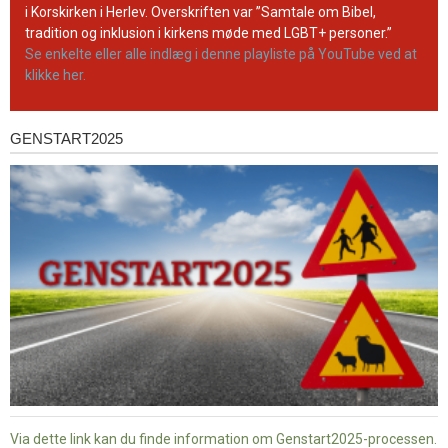
kanal
i Korskirken i Herlev. Overskriften var ”Samtale om Bibel,
tradition og inklusion i kirkens møde med LGBT+ personer.”
Se enkelte eller alle indlæg i denne playliste på YouTube ved at
klikke her.
GENSTART2025
Genstart2025
Via dette link kan du finde information om Genstart2025-processen.