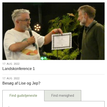
2022
17.
17. AUG. 2022
Landskonference 1
aug.
2022
17.
17. AUG. 2022
Besøg af Lise og Jep?
aug.
2022
Find gudstjeneste
Find menighed