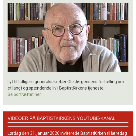
Lyt til tidligere generalsekretær Ole Jørgensens fortælling om
et langt og spændende liv i BaptistKirkens tjeneste.
Se portrættet her.
Videoer
VIDEOER PÅ BAPTISTKIRKENS YOUTUBE-KANAL
på
BaptistKirkens
YouTube-
Lørdag den 31. januar 2026 inviterede BaptistKirken til læredag