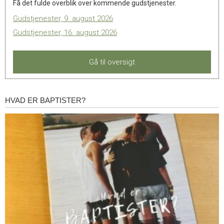
Få det fulde overblik over kommende gudstjenester.
Gudstjenester, 9. august 2026
Gudstjenester, 16. august 2026
Gå til oversigt
HVAD ER BAPTISTER?
Hvad
er
baptister?