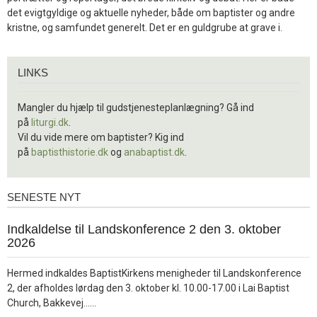
det evigtgyldige og aktuelle nyheder, både om baptister og andre
kristne, og samfundet generelt. Det er en guldgrube at grave i.
Links
LINKS
Mangler du hjælp til gudstjenesteplanlægning? Gå ind
på
liturgi.dk
.
Vil du vide mere om baptister? Kig ind
på
baptisthistorie.dk
og
anabaptist.dk
.
SENESTE NYT
Seneste
nyt
1.
Indkaldelse til Landskonference 2 den 3. oktober
jul.
2026
2026
Hermed indkaldes BaptistKirkens menigheder til Landskonference
2, der afholdes lørdag den 3. oktober kl. 10.00-17.00 i Lai Baptist
Læs
Church, Bakkevej……
mere