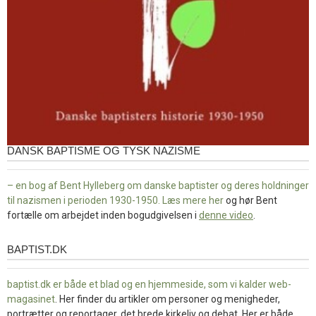
DANSK BAPTISME OG TYSK NAZISME
– en bog af Bent Hylleberg om danske baptister og deres holdninger
til nazismen i perioden 1930-1950. Læs mere
her
og hør Bent
fortælle om arbejdet inden bogudgivelsen i
denne video
.
BAPTIST.DK
baptist.dk
baptist.dk er både et blad og en
hjemmeside, som vi kalder web-
magasinet
. Her finder du artikler om personer og menigheder,
portrætter og reportager, det brede kirkeliv og debat. Her er både