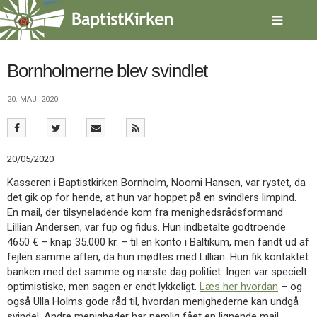
Spring
menu
over
og
gå
Bornholmerne blev svindlet
til
indhold
Vend
20. MAJ. 2020
tilbage
til
forsiden
Gå
1.0:
Forside
20/05/2020
til
2.0:
Nyheder
Kasseren i Baptistkirken Bornholm, Noomi Hansen, var rystet, da
vores
3.0:
Kalender
det gik op for hende, at hun var hoppet på en svindlers limpind.
guide
4.0:
Inspiration
En mail, der tilsyneladende kom fra menighedsrådsformand
for
5.0:
Værktøjskassen
Lillian Andersen, var fup og fidus. Hun indbetalte godtroende
tilgængelighed
6.0:
Mission
4650 € – knap 35.000 kr. – til en konto i Baltikum, men fandt ud af
7.0:
Om
fejlen samme aften, da hun mødtes med Lillian. Hun fik kontaktet
BaptistKirken
banken med det samme og næste dag politiet. Ingen var specielt
8.0:
Kontakt
optimistiske, men sagen er endt lykkeligt.
Læs her hvordan
– og
9.0:
Forside
også Ulla Holms gode råd til, hvordan menighederne kan undgå
10.0:
Nyheder
svindel. Andre menigheder har nemlig fået en lignende mail.