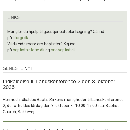
Links
LINKS
Mangler du hjælp til gudstjenesteplanlægning? Gå ind
på
liturgi.dk
.
Vil du vide mere om baptister? Kig ind
på
baptisthistorie.dk
og
anabaptist.dk
.
SENESTE NYT
Seneste
nyt
1.
Indkaldelse til Landskonference 2 den 3. oktober
jul.
2026
2026
Hermed indkaldes BaptistKirkens menigheder til Landskonference
2, der afholdes lørdag den 3. oktober kl. 10.00-17.00 i Lai Baptist
Læs
Church, Bakkevej……
mere
Læs mere