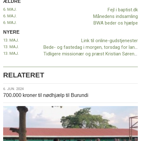
ÆLDRE
6. MAJ.
Fejl i baptist.dk
6. MAJ.
Månedens indsamling
6. MAJ.
BWA beder os hjælpe
NYERE
13. MAJ.
Link til online-gudstjenester
13. MAJ.
Bede- og fastedag i morgen, torsdag for lande ramt af Coronapandemien
13. MAJ.
Tidligere missionær og præst Kristian Sørensen er død
RELATERET
6.
6. JUN. 2024
700.000 kroner til nødhjælp til Burundi
jun.
2024