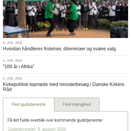
6.
6. JUN. 2024
Hvordan håndteres fristelser, dilemmaer og svære valg
jun.
2024
6.
6. JUN. 2024
”100 år i Afrika”
jun.
2024
6.
6. JUN. 2024
Kirkepolitisk topmøde med ministerbesøg i Danske Kirkers
jun.
Råd
2024
Find gudstjeneste
Find menighed
Få det fulde overblik over kommende gudstjenester.
Gudstjenester, 9. august 2026