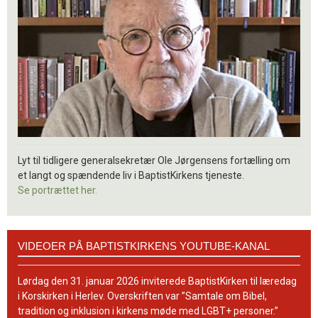
Lyt til tidligere generalsekretær Ole Jørgensens fortælling om
et langt og spændende liv i BaptistKirkens tjeneste.
Se portrættet her.
Videoer
VIDEOER PÅ BAPTISTKIRKENS YOUTUBE-KANAL
på
BaptistKirkens
YouTube-
Lørdag den 31. januar 2026 inviterede BaptistKirken til læredag
kanal
i Korskirken i Herlev. Overskriften var ”Samtale om Bibel,
tradition og inklusion i kirkens møde med LGBT+ personer.”