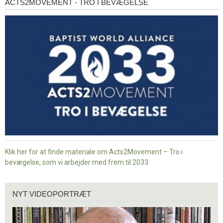
ACTS2MOVEMENT - TRO I BEVÆGELSE
Acts2Movement
-
Tro
i
bevægelse
Klik her for at finde materiale om Acts2Movement – Tro i
bevægelse, som vi arbejder med frem til 2033.
Nyt
NYT VIDEOPORTRÆT
videoportræt