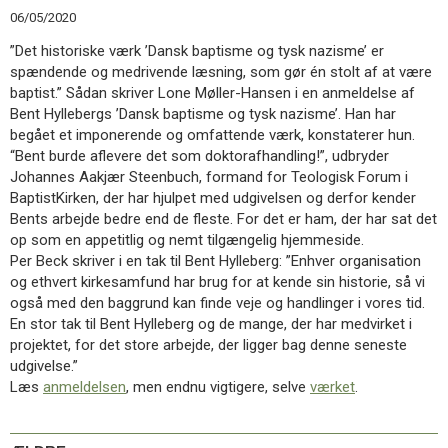
11.0:
Kalender
06/05/2020
12.0:
Inspiration
”Det historiske værk ’Dansk baptisme og tysk nazisme’ er
13.0:
Værktøjskassen
spændende og medrivende læsning, som gør én stolt af at være
14.0:
Mission
baptist.” Sådan skriver Lone Møller-Hansen i en anmeldelse af
15.0:
Om
Bent Hyllebergs ’Dansk baptisme og tysk nazisme’. Han har
BaptistKirken
begået et imponerende og omfattende værk, konstaterer hun.
16.0:
Kontakt
“Bent burde aflevere det som doktorafhandling!”, udbryder
Næste
Johannes Aakjær Steenbuch, formand for Teologisk Forum i
indlæg:
BaptistKirken, der har hjulpet med udgivelsen og derfor kender
Link
Bents arbejde bedre end de fleste. For det er ham, der har sat det
til
op som en appetitlig og nemt tilgængelig hjemmeside.
online-
Per Beck skriver i en tak til Bent Hylleberg: ”Enhver organisation
gudstjenester
Forrige
og ethvert kirkesamfund har brug for at kende sin historie, så vi
indlæg:
også med den baggrund kan finde veje og handlinger i vores tid.
Fejl
En stor tak til Bent Hylleberg og de mange, der har medvirket i
i
projektet, for det store arbejde, der ligger bag denne seneste
baptist.dk
udgivelse.”
Læs
anmeldelsen
, men endnu vigtigere, selve
værket
.