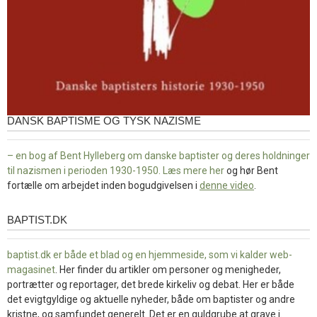
DANSK BAPTISME OG TYSK NAZISME
– en bog af Bent Hylleberg om danske baptister og deres holdninger
til nazismen i perioden 1930-1950. Læs mere
her
og hør Bent
fortælle om arbejdet inden bogudgivelsen i
denne video
.
BAPTIST.DK
baptist.dk
baptist.dk er både et blad og en
hjemmeside, som vi kalder web-
magasinet
. Her finder du artikler om personer og menigheder,
portrætter og reportager, det brede kirkeliv og debat. Her er både
det evigtgyldige og aktuelle nyheder, både om baptister og andre
kristne, og samfundet generelt. Det er en guldgrube at grave i.