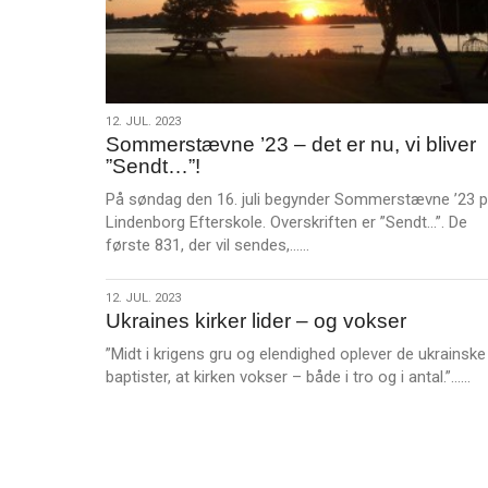
ramt
af
Coronapandemien
12.
12. JUL. 2023
Sommerstævne ’23 – det er nu, vi bliver
jul.
”Sendt…”!
2023
På søndag den 16. juli begynder Sommerstævne ’23 
Lindenborg Efterskole. Overskriften er ”Sendt…”. De
L
første 831, der vil sendes,……
æ
s
12.
12. JUL. 2023
m
Ukraines kirker lider – og vokser
jul.
e
2023
”Midt i krigens gru og elendighed oplever de ukrainske
r
L
baptister, at kirken vokser – både i tro og i antal.”……
e
æ
s
m
e