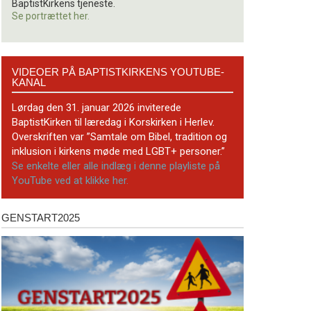
BaptistKirkens tjeneste.
Se portrættet her.
Videoer
VIDEOER PÅ BAPTISTKIRKENS YOUTUBE-
på
KANAL
BaptistKirkens
YouTube-
Lørdag den 31. januar 2026 inviterede
kanal
BaptistKirken til læredag i Korskirken i Herlev.
Overskriften var ”Samtale om Bibel, tradition og
inklusion i kirkens møde med LGBT+ personer.”
Se enkelte eller alle indlæg i denne playliste på
YouTube ved at klikke her.
GENSTART2025
Genstart2025