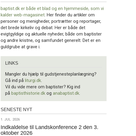
baptist.dk er både et blad og en
hjemmeside, som vi
kalder web-magasinet
. Her finder du artikler om
personer og menigheder, portrætter og reportager,
det brede kirkeliv og debat. Her er både det
evigtgyldige og aktuelle nyheder, både om baptister
og andre kristne, og samfundet generelt. Det er en
guldgrube at grave i.
Links
LINKS
Mangler du hjælp til gudstjenesteplanlægning?
Gå ind på
liturgi.dk
.
Vil du vide mere om baptister? Kig ind
på
baptisthistorie.dk
og
anabaptist.dk
.
SENESTE NYT
Seneste
nyt
1.
1. JUL. 2026
jul.
Indkaldelse til Landskonference 2 den 3.
oktober 2026
2026