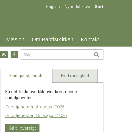
17.0:
18.0:
19.0:
English
Nyhedsbreve
Støt
25.0:
26.0:
27.0:
Mission
Om BaptistKirken
Kontakt
Gå
Gå
til:
til:
l
RSS
Facebook
feed
Find gudstjeneste
Find menighed
Få det fulde overblik over kommende
gudstjenester.
Gudstjenester, 9. august 2026
Gudstjenester, 16. august 2026
Gå til oversigt