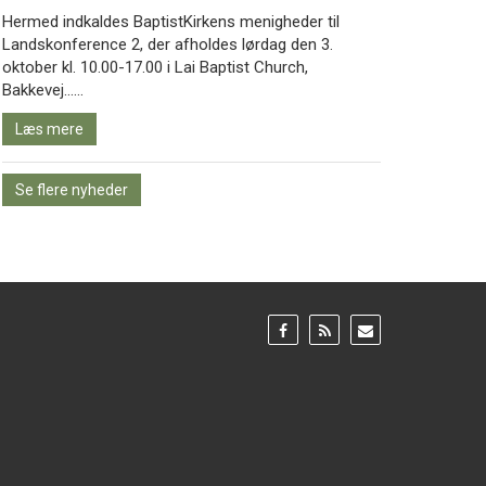
Hermed indkaldes BaptistKirkens menigheder til
Landskonference 2, der afholdes lørdag den 3.
oktober kl. 10.00-17.00 i Lai Baptist Church,
Læs
Bakkevej……
mere
Læs mere
Se flere nyheder
Gå
Gå
Gå
til:
til:
til:
Facebook
RSS
Email
feed