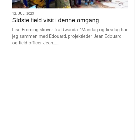
12.
12. JUL. 2023
SIdste field visit i denne omgang
jul.
2023
Lise Emming skriver fra Rwanda: ”Mandag og tirsdag har
jeg sammen med Edouard, projektleder Jean Edouard
L
og field officer Jean……
æ
s
m
e
r
e