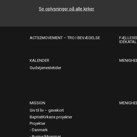
Se oplysninger på alle kirker
ACTS2MOVEMENT – TRO I BEVÆGELSE
FÆLLESER
IDÉKATA
KALENDER
MENIGHE
Gudstjenestetider
MISSION
MENIGHE
Giv til liv – gavekort
BaptistKirkens projekter
Projekter
Danmark
Burma/Myanmar