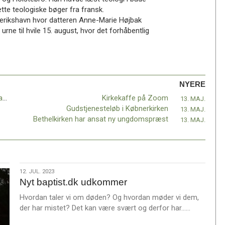
tte teologiske bøger fra fransk.
rederikshavn hvor datteren Anne-Marie Højbak
urne til hvile 15. august, hvor det forhåbentlig
NYERE
Bede- og fastedag i morgen, torsdag for lande ramt af Coronapandemien
Kirkekaffe på Zoom
13. MAJ.
Gudstjenesteløb i Købnerkirken
13. MAJ.
Bethelkirken har ansat ny ungdomspræst
13. MAJ.
12.
12. JUL. 2023
Nyt baptist.dk udkommer
jul.
2023
Hvordan taler vi om døden? Og hvordan møder vi dem,
L
der har mistet? Det kan være svært og derfor har……
æ