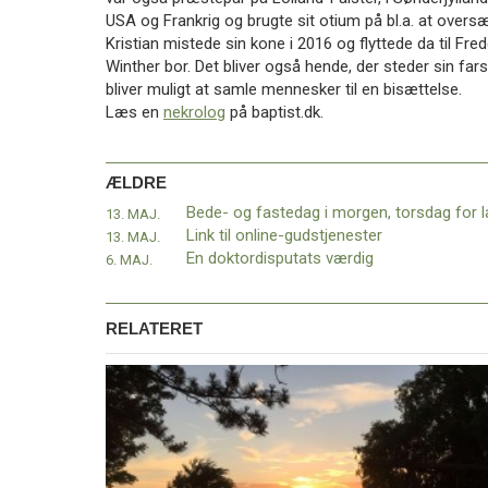
11.0:
Kalender
USA og Frankrig og brugte sit otium på bl.a. at oversæ
12.0:
Inspiration
Kristian mistede sin kone i 2016 og flyttede da til F
13.0:
Værktøjskassen
Winther bor. Det bliver også hende, der steder sin fars 
14.0:
Mission
bliver muligt at samle mennesker til en bisættelse.
15.0:
Om
Læs en
nekrolog
på baptist.dk.
BaptistKirken
16.0:
Kontakt
ÆLDRE
Næste
indlæg:
13. MAJ.
Kirkekaffe
Link til online-gudstjenester
13. MAJ.
på
En doktordisputats værdig
6. MAJ.
Zoom
Forrige
indlæg:
Bede-
RELATERET
og
fastedag
i
morgen,
torsdag
for
lande