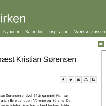
irken
21.0:
22.0:
23.0:
24.0:
Nyheder
Kalender
Inspiration
Værktøjskassen
Gå
til:
Emai
præst Kristian Sørensen
stian Sørensen er død, 94 år gammel. Han var
i i flere perioder i ’70-erne og ’80-erne. De
d og Holstebro. Han havde læst teologi i både