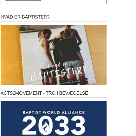
HVAD ER BAPTISTER?
Hvad
er
baptister?
ACTS2MOVEMENT - TRO I BEVÆGELSE
Acts2Movement
-
Tro
i
bevægelse