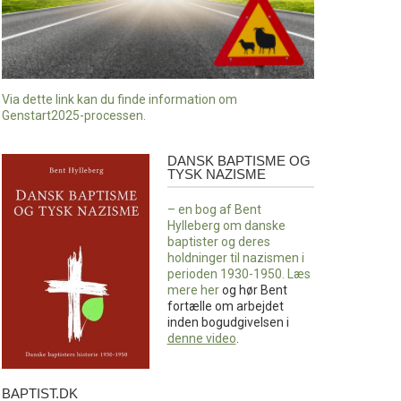
Via dette link kan du finde information om
Genstart2025-processen.
DANSK BAPTISME OG
Dansk
TYSK NAZISME
baptisme
og
– en bog af Bent
tysk
Hylleberg om danske
nazisme
baptister og deres
holdninger til nazismen i
perioden 1930-1950. Læs
mere
her
og hør Bent
fortælle om arbejdet
inden bogudgivelsen i
denne video
.
BAPTIST.DK
baptist.dk