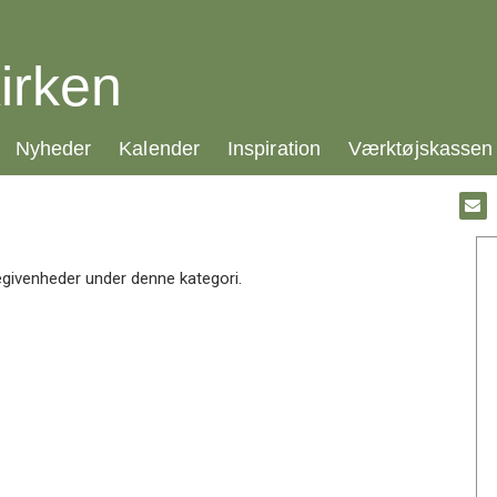
irken
21.0:
22.0:
23.0:
24.0:
Nyheder
Kalender
Inspiration
Værktøjskassen
Gå
til:
Emai
egivenheder under denne kategori.