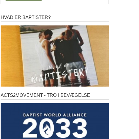
HVAD ER BAPTISTER?
Hvad
er
baptister?
ACTS2MOVEMENT - TRO I BEVÆGELSE
Acts2Movement
-
Tro
i
bevægelse