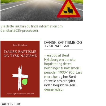
Via dette link kan du finde information om
Genstart2025-processen.
DANSK BAPTISME OG
Dansk
TYSK NAZISME
baptisme
og
– en bog af Bent
tysk
Hylleberg om danske
nazisme
baptister og deres
holdninger til nazismen i
perioden 1930-1950. Læs
mere
her
og hør Bent
fortælle om arbejdet
inden bogudgivelsen i
denne video
.
BAPTIST.DK
baptist.dk