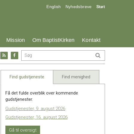
17.0:
18.0:
19.0:
English
Nyhedsbreve
Støt
25.0:
26.0:
27.0:
Mission
Om BaptistKirken
Kontakt
Gå
Gå
til:
til:
l
RSS
Facebook
feed
Find gudstjeneste
Find menighed
Få det fulde overblik over kommende
gudstjenester.
Gudstjenester, 9. august 2026
Gudstjenester, 16. august 2026
Gå til oversigt