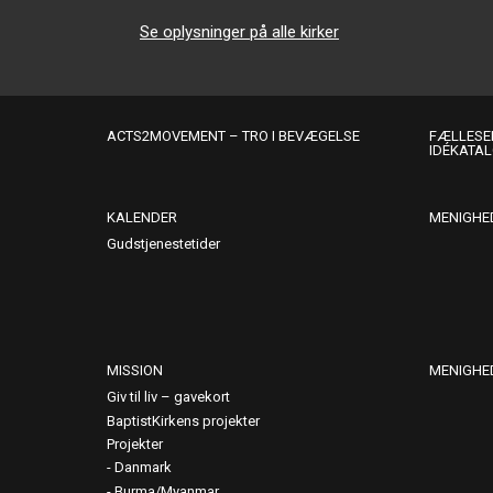
Se oplysninger på alle kirker
ACTS2MOVEMENT – TRO I BEVÆGELSE
FÆLLESER
IDÉKATA
KALENDER
MENIGHE
Gudstjenestetider
MISSION
MENIGHE
Giv til liv – gavekort
BaptistKirkens projekter
Projekter
Danmark
Burma/Myanmar