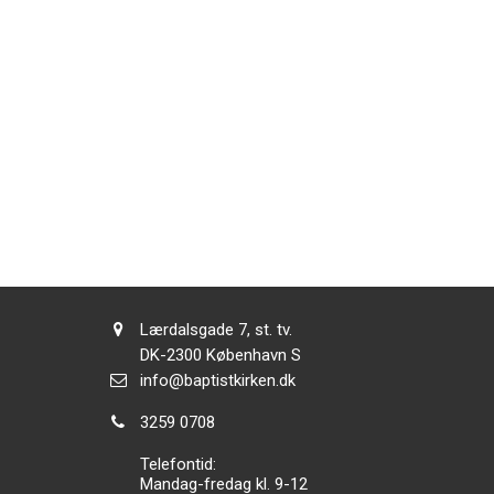
Adresse:
Lærdalsgade 7, st. tv.
Adresse:
DK-2300
København S
Send
info@baptistkirken.dk
email:
Tlf.:
3259 0708
Telefontid:
Mandag-fredag kl. 9-12