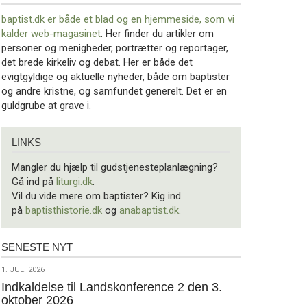
baptist.dk er både et blad og en
hjemmeside, som vi
kalder web-magasinet
. Her finder du artikler om
personer og menigheder, portrætter og reportager,
det brede kirkeliv og debat. Her er både det
evigtgyldige og aktuelle nyheder, både om baptister
og andre kristne, og samfundet generelt. Det er en
guldgrube at grave i.
Links
LINKS
Mangler du hjælp til gudstjenesteplanlægning?
Gå ind på
liturgi.dk
.
Vil du vide mere om baptister? Kig ind
på
baptisthistorie.dk
og
anabaptist.dk
.
SENESTE NYT
Seneste
nyt
1.
1. JUL. 2026
jul.
Indkaldelse til Landskonference 2 den 3.
oktober 2026
2026