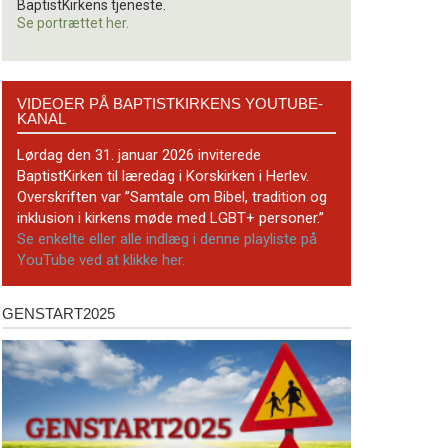
BaptistKirkens tjeneste.
Se portrættet her.
Videoer
VIDEOER PÅ BAPTISTKIRKENS YOUTUBE-
på
KANAL
BaptistKirkens
YouTube-
Lørdag den 31. januar 2026 inviterede
kanal
BaptistKirken til læredag i Korskirken i Herlev.
Overskriften var ”Samtale om Bibel, tradition og
inklusion i kirkens møde med LGBT+ personer.”
Se enkelte eller alle indlæg i denne playliste på
YouTube ved at klikke her.
GENSTART2025
Genstart2025