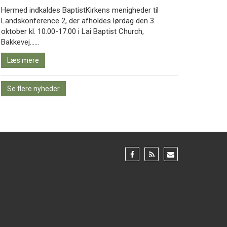
Hermed indkaldes BaptistKirkens menigheder til
Landskonference 2, der afholdes lørdag den 3.
oktober kl. 10.00-17.00 i Lai Baptist Church,
Læs
Bakkevej……
mere
Læs mere
Se flere nyheder
Gå
Gå
Gå
til:
til:
til:
Facebook
RSS
Email
feed