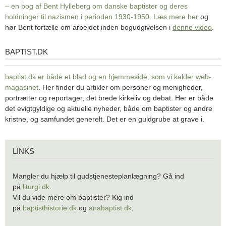
– en bog af Bent Hylleberg om danske baptister og deres
holdninger til nazismen i perioden 1930-1950. Læs mere
her
og
hør Bent fortælle om arbejdet inden bogudgivelsen i
denne video
.
BAPTIST.DK
baptist.dk
baptist.dk er både et blad og en
hjemmeside, som vi kalder web-
magasinet
. Her finder du artikler om personer og menigheder,
portrætter og reportager, det brede kirkeliv og debat. Her er både
det evigtgyldige og aktuelle nyheder, både om baptister og andre
kristne, og samfundet generelt. Det er en guldgrube at grave i.
Links
LINKS
Mangler du hjælp til gudstjenesteplanlægning? Gå ind
på
liturgi.dk
.
Vil du vide mere om baptister? Kig ind
på
baptisthistorie.dk
og
anabaptist.dk
.