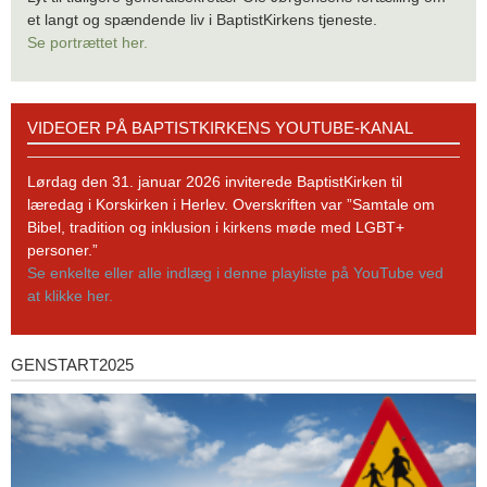
et langt og spændende liv i BaptistKirkens tjeneste.
Se portrættet her.
Videoer
VIDEOER PÅ BAPTISTKIRKENS YOUTUBE-KANAL
på
BaptistKirkens
YouTube-
Lørdag den 31. januar 2026 inviterede BaptistKirken til
kanal
læredag i Korskirken i Herlev. Overskriften var ”Samtale om
Bibel, tradition og inklusion i kirkens møde med LGBT+
personer.”
Se enkelte eller alle indlæg i denne playliste på YouTube ved
at klikke her.
GENSTART2025
Genstart2025