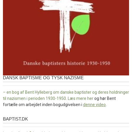
DANSK BAPTISME OG TYSK NAZISME
– en bog af Bent Hylleberg om danske baptister og deres holdninger
til nazismen i perioden 1930-1950. Læs mere
her
og hør Bent
fortælle om arbejdet inden bogudgivelsen i
denne video
.
BAPTIST.DK
baptist.dk