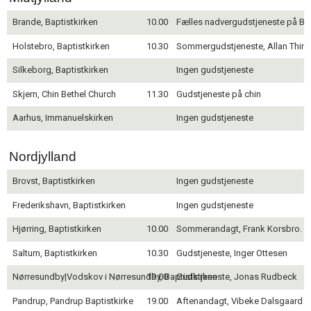
Brande, Baptistkirken
10.00
Fælles nadvergudstjeneste på Blå
Holstebro, Baptistkirken
10.30
Sommergudstjeneste, Allan Thin
Silkeborg, Baptistkirken
Ingen gudstjeneste
Skjern, Chin Bethel Church
11.30
Gudstjeneste på chin
Aarhus, Immanuelskirken
Ingen gudstjeneste
Nordjylland
Brovst, Baptistkirken
Ingen gudstjeneste
Frederikshavn, Baptistkirken
Ingen gudstjeneste
Hjørring, Baptistkirken
10.00
Sommerandagt, Frank Korsbro. 1
Saltum, Baptistkirken
10.30
Gudstjeneste, Inger Ottesen
Nørresundby|Vodskov i Nørresundby, Baptistkirken
19.00
Gudstjeneste, Jonas Rudbeck
Pandrup, Pandrup Baptistkirke
19.00
Aftenandagt, Vibeke Dalsgaard