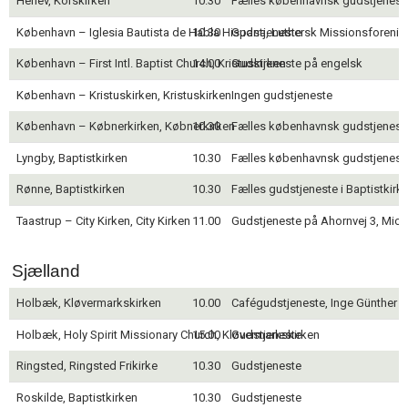
Herlev, Korskirken
10.30
Fælles københavnsk gudstjeneste 
11.0:
Kalender
12.0:
Inspiration
København – Iglesia Bautista de Habla Hispana, Luthersk Missionsforenin
10.30
Gudstjeneste
13.0:
Værktøjskassen
København – First Intl. Baptist Church, Kristuskirken
14.00
Gudstjeneste på engelsk
14.0:
Mission
15.0:
Om
København – Kristuskirken, Kristuskirken
Ingen gudstjeneste
BaptistKirken
16.0:
Kontakt
København – Købnerkirken, Købnerkirken
10.30
Fælles københavnsk gudstjeneste 
Lyngby, Baptistkirken
10.30
Fælles københavnsk gudstjeneste 
Rønne, Baptistkirken
10.30
Fælles gudstjeneste i Baptistkirke
Taastrup – City Kirken, City Kirken
11.00
Gudstjeneste på Ahornvej 3, Mic
Sjælland
Holbæk, Kløvermarkskirken
10.00
Cafégudstjeneste, Inge Günther
Holbæk, Holy Spirit Missionary Church, Kløvermarkskirken
15.00
Gudstjeneste
Ringsted, Ringsted Frikirke
10.30
Gudstjeneste
Roskilde, Baptistkirken
10.30
Gudstjeneste