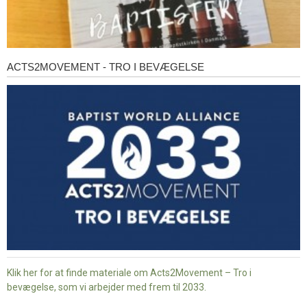
ACTS2MOVEMENT - TRO I BEVÆGELSE
Acts2Movement
-
Tro
i
bevægelse
Klik her for at finde materiale om Acts2Movement – Tro i
bevægelse, som vi arbejder med frem til 2033.