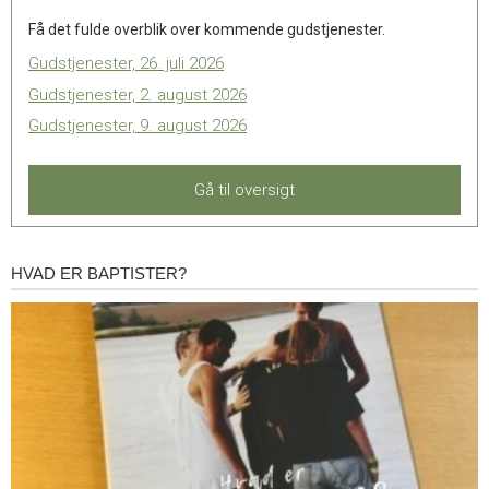
Få det fulde overblik over kommende gudstjenester.
Gudstjenester, 26. juli 2026
Gudstjenester, 2. august 2026
Gudstjenester, 9. august 2026
Gå til oversigt
HVAD ER BAPTISTER?
Hvad
er
baptister?