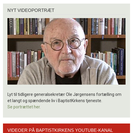
Nyt
NYT VIDEOPORTRÆT
videoportræt
Lyt til tidligere generalsekretær Ole Jørgensens fortælling om
et langt og spændende liv i BaptistKirkens tjeneste.
Se portrættet her.
Videoer
VIDEOER PÅ BAPTISTKIRKENS YOUTUBE-KANAL
på