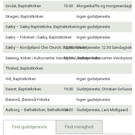
Sindal, Baptistkirken
10.00
Morgenkaffe og morgenandagt, 
Skagen, Baptistkirken
Ingen gudstjeneste
Sæby – Sæby Baptistkirke, Baptistkirken
Ingen gudstjeneste
Sæby – Frikirken i Sæby, Baptistkirken
Ingen gudstjeneste
Sæby – Nordjylland Chin Church, Baptistkirken
12.00
Gudstjeneste. 12.30 Søndagssko
Sæsing, Kirken i Kulturcenter Vendsyssel, Kirken i Kulturcenter Vendsyssel
10.30
Gudstjeneste
Thisted, Baptistkirken
Vrå, Baptistkirken
Ingen gudstjeneste
Vaarst, Baptistkirken
19.00
Gudstjeneste, Christian Sofussen
Østervrå, Østervrå Frikirke
Ingen gudstjeneste
Aalborg – Bethelkirken, Bethelkirken
10.30
Gudstjeneste, Lars Midtgaard
Find gudstjeneste
Find menighed