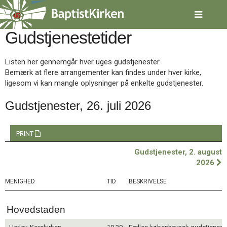
Spring
menu
over
Gudstjenestetider
og
gå
til
Listen her gennemgår hver uges gudstjenester.
indhold
Vend
Bemærk at flere arrangementer kan findes under hver kirke,
tilbage
ligesom vi kan mangle oplysninger på enkelte gudstjenester.
til
forsiden
Gudstjenester, 26. juli 2026
Gå
1.0:
Forside
til
2.0:
Nyheder
vores
3.0:
Kalender
PRINT
guide
4.0:
Inspiration
Gudstjenester, 2. august
for
5.0:
Værktøjskassen
2026
tilgængelighed
6.0:
Mission
7.0:
Om
MENIGHED
TID
BESKRIVELSE
BaptistKirken
8.0:
Kontakt
Hovedstaden
9.0:
Forside
10.0:
Nyheder