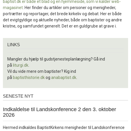
baptist.dk er både et blad og en
hjemmeside, som vi kalder web-
magasinet
. Her finder du artikler om personer og menigheder,
portrætter og reportager, det brede kirkeliv og debat. Her er både
det evigtgyldige og aktuelle nyheder, både om baptister og andre
kristne, og samfundet generelt. Det er en guldgrube at grave i.
Links
LINKS
Mangler du hjælp til gudstjenesteplanlægning? Gå ind
på
liturgi.dk
.
Vil du vide mere om baptister? Kig ind
på
baptisthistorie.dk
og
anabaptist.dk
.
SENESTE NYT
Seneste
nyt
1.
Indkaldelse til Landskonference 2 den 3. oktober
jul.
2026
2026
Hermed indkaldes BaptistKirkens menigheder til Landskonference