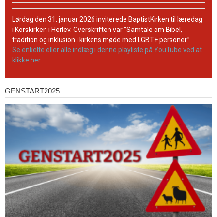
BaptistKirkens
YouTube-
Lørdag den 31. januar 2026 inviterede BaptistKirken til læredag
kanal
i Korskirken i Herlev. Overskriften var ”Samtale om Bibel,
tradition og inklusion i kirkens møde med LGBT+ personer.”
Se enkelte eller alle indlæg i denne playliste på YouTube ved at
klikke her.
GENSTART2025
Genstart2025