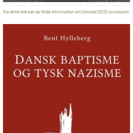
Via dette link kan du finde information om Genstart2025-processen.
Dansk
baptisme
og
tysk
nazisme