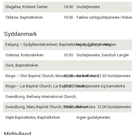
Slagelse, Kristent Center
14.00
Gudstjeneste
Tølløse, Baptistkirken
10.00
Fælles cafégudstjeneste i Kløver
Syddanmark
Esbjerg – Sydjyllandskredsen, Baptistkirken Sydjylland - Nøglen
Ingen gudstjeneste
Odense, Kristuskirken
10.30
Gudstjeneste, Sambuh Langle
Oure, Baptistkirken
Ringe – Chin Baptist Church, Missionshuset Bethesda
10.30
Børnekirke. 12.30 Gudstjeneste
Ringe – Lai Baptist Church, Lai Baptist Church
12.00
Gudstjeneste og børnekirke
Svendborg, Bethany International Church,
Svendborg, Matu Baptist Church, Betaniakirken
10.30
Børnekirke. 12.00 Gudstjeneste
Vejle Baptistkirke, Baptistkirken
Ingen gudstjeneste
Midtjylland