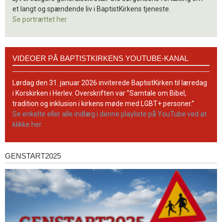
et langt og spændende liv i BaptistKirkens tjeneste.
Se portrættet her.
Videoer
VIDEOER PÅ BAPTISTKIRKENS YOUTUBE-KANAL
på
BaptistKirkens
YouTube-
Lørdag den 31. januar 2026 inviterede BaptistKirken til læredag
kanal
i Korskirken i Herlev. Overskriften var ”Samtale om Bibel,
tradition og inklusion i kirkens møde med LGBT+ personer.”
Se enkelte eller alle indlæg i denne playliste på YouTube ved at
klikke her.
GENSTART2025
Genstart2025