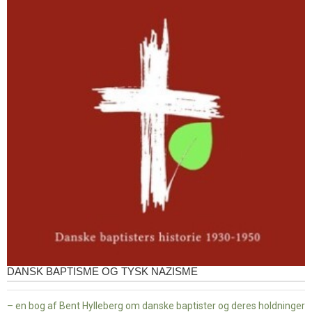
DANSK BAPTISME OG TYSK NAZISME
– en bog af Bent Hylleberg om danske baptister og deres holdninger