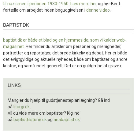
til nazismen i perioden 1930-1950. Læs mere
her
og hør Bent
fortælle om arbejdet inden bogudgivelsen i
denne video
.
BAPTIST.DK
baptist.dk
baptist.dk er både et blad og en
hjemmeside, som vi kalder web-
magasinet
. Her finder du artikler om personer og menigheder,
portrætter og reportager, det brede kirkeliv og debat. Her er både
det evigtgyldige og aktuelle nyheder, både om baptister og andre
kristne, og samfundet generelt. Det er en guldgrube at grave i.
Links
LINKS
Mangler du hjælp til gudstjenesteplanlægning? Gå ind
på
liturgi.dk
.
Vil du vide mere om baptister? Kig ind
på
baptisthistorie.dk
og
anabaptist.dk
.