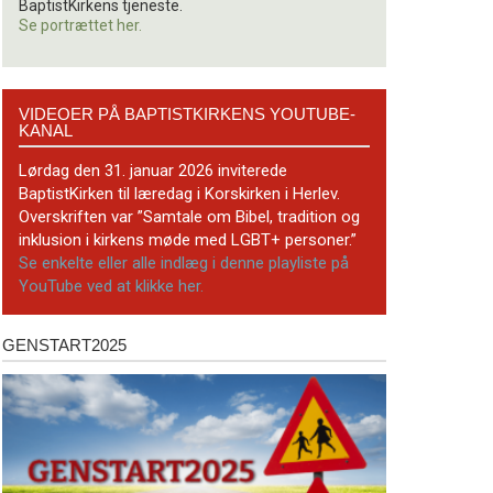
BaptistKirkens tjeneste.
Se portrættet her.
Videoer
VIDEOER PÅ BAPTISTKIRKENS YOUTUBE-
på
KANAL
BaptistKirkens
YouTube-
Lørdag den 31. januar 2026 inviterede
kanal
BaptistKirken til læredag i Korskirken i Herlev.
Overskriften var ”Samtale om Bibel, tradition og
inklusion i kirkens møde med LGBT+ personer.”
Se enkelte eller alle indlæg i denne playliste på
YouTube ved at klikke her.
GENSTART2025
Genstart2025