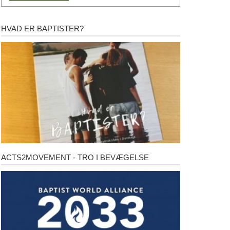
HVAD ER BAPTISTER?
Hvad
er
baptister?
ACTS2MOVEMENT - TRO I BEVÆGELSE
Acts2Movement
-
Tro
i
bevægelse