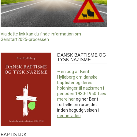
Via dette link kan du finde information om
Genstart2025-processen.
DANSK BAPTISME OG
Dansk
TYSK NAZISME
baptisme
og
– en bog af Bent
tysk
Hylleberg om danske
nazisme
baptister og deres
holdninger til nazismen i
perioden 1930-1950. Læs
mere
her
og hør Bent
fortælle om arbejdet
inden bogudgivelsen i
denne video
.
BAPTIST.DK
baptist.dk