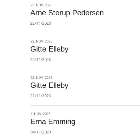
22.
22. NOV. 2023
Arne Sterup Pedersen
nov.
2023
22/11/2023
22.
22. NOV. 2023
Gitte Elleby
nov.
2023
22/11/2023
22.
22. NOV. 2023
Gitte Elleby
nov.
2023
22/11/2023
4.
4. NOV. 2023
Erna Emming
nov.
2023
04/11/2023