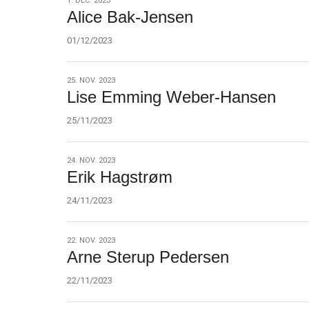
1.
1. DEC. 2023
Alice Bak-Jensen
dec.
2023
01/12/2023
25.
25. NOV. 2023
Lise Emming Weber-Hansen
nov.
2023
25/11/2023
24.
24. NOV. 2023
Erik Hagstrøm
nov.
2023
24/11/2023
22.
22. NOV. 2023
Arne Sterup Pedersen
nov.
2023
22/11/2023