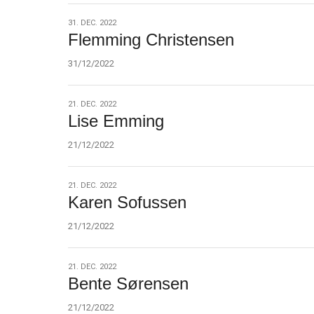
31.
31. DEC. 2022
Flemming Christensen
dec.
2022
31/12/2022
21.
21. DEC. 2022
Lise Emming
dec.
2022
21/12/2022
21.
21. DEC. 2022
Karen Sofussen
dec.
2022
21/12/2022
21.
21. DEC. 2022
Bente Sørensen
dec.
2022
21/12/2022