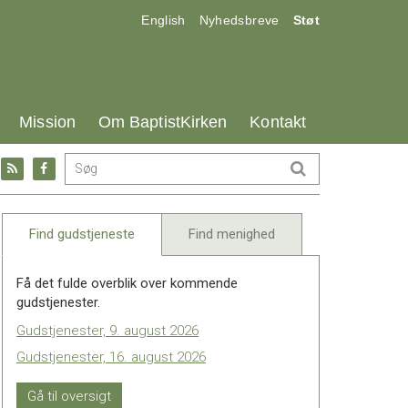
17.0:
18.0:
19.0:
English
Nyhedsbreve
Støt
25.0:
26.0:
27.0:
Mission
Om BaptistKirken
Kontakt
Gå
Gå
til:
til:
l
RSS
Facebook
feed
Find gudstjeneste
Find menighed
Få det fulde overblik over kommende
gudstjenester.
Gudstjenester, 9. august 2026
Gudstjenester, 16. august 2026
Gå til oversigt