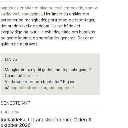
baptist.dk er både et blad og en
hjemmeside, som vi
kalder web-magasinet
. Her finder du artikler om
personer og menigheder, portrætter og reportager,
det brede kirkeliv og debat. Her er både det
evigtgyldige og aktuelle nyheder, både om baptister
og andre kristne, og samfundet generelt. Det er en
guldgrube at grave i.
Links
LINKS
Mangler du hjælp til gudstjenesteplanlægning?
Gå ind på
liturgi.dk
.
Vil du vide mere om baptister? Kig ind
på
baptisthistorie.dk
og
anabaptist.dk
.
SENESTE NYT
Seneste
nyt
1.
1. JUL. 2026
jul.
Indkaldelse til Landskonference 2 den 3.
oktober 2026
2026