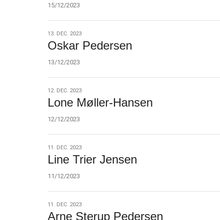
15/12/2023
13.
13. DEC. 2023
Oskar Pedersen
dec.
2023
13/12/2023
12.
12. DEC. 2023
Lone Møller-Hansen
dec.
2023
12/12/2023
11.
11. DEC. 2023
Line Trier Jensen
dec.
2023
11/12/2023
11.
11. DEC. 2023
Arne Sterup Pedersen
dec.