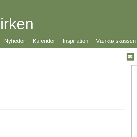
irken
21.0:
22.0:
23.0:
24.0:
Nyheder
Kalender
Inspiration
Værktøjskassen
Gå
til:
Emai