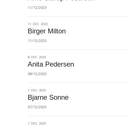
2023
11/12/2023
11.
11. DEC. 2023
Birger Milton
dec.
2023
11/12/2023
8.
8. DEC. 2023
Anita Pedersen
dec.
2023
08/12/2023
7.
7. DEC. 2023
Bjarne Sonne
dec.
2023
07/12/2023
7.
7. DEC. 2023