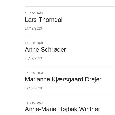
11.0:
Kalender
12.0:
Inspiration
13.0:
Værktøjskassen
21.
21. DEC. 2023
Lars Thorndal
14.0:
Mission
dec.
15.0:
Om
2023
21/12/2023
BaptistKirken
16.0:
Kontakt
20.
20. DEC. 2023
Anne Schrøder
dec.
2023
20/12/2023
17.
17. DEC. 2023
Marianne Kjærsgaard Drejer
dec.
2023
17/12/2023
15.
15. DEC. 2023
Anne-Marie Højbak Winther
dec.
2023