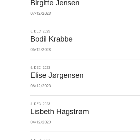
Birgitte Jensen
dec.
2023
07/12/2023
6.
6. DEC. 2023
Bodil Krabbe
dec.
2023
06/12/2023
6.
6. DEC. 2023
Elise Jørgensen
dec.
2023
06/12/2023
4.
4. DEC. 2023
Lisbeth Hagstrøm
dec.
2023
04/12/2023