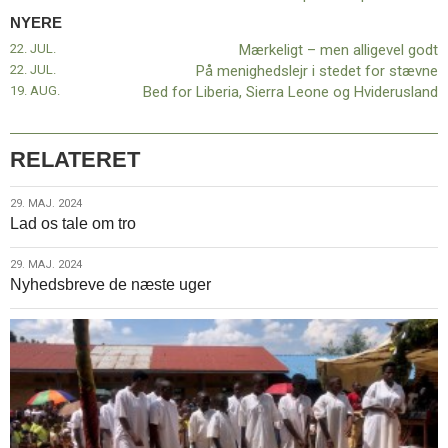
11.0:
Kalender
NYERE
12.0:
Inspiration
22. JUL.
Mærkeligt – men alligevel godt
13.0:
Værktøjskassen
22. JUL.
På menighedslejr i stedet for stævne
14.0:
Mission
19. AUG.
Bed for Liberia, Sierra Leone og Hviderusland
15.0:
Om
BaptistKirken
16.0:
Kontakt
RELATERET
Næste
indlæg:
29.
29. MAJ. 2024
Mærkeligt
Lad os tale om tro
maj.
–
2024
men
29.
29. MAJ. 2024
alligevel
Nyhedsbreve de næste uger
maj.
godt
Forrige
2024
indlæg:
Europa
beder
for
os