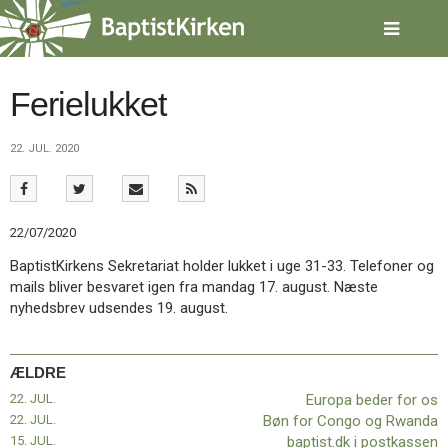
Spring
menu
over
og
gå
Ferielukket
til
indhold
Vend
22. JUL. 2020
tilbage
til
forsiden
Gå
1.0:
Forside
22/07/2020
til
2.0:
Nyheder
vores
3.0:
Kalender
BaptistKirkens Sekretariat holder lukket i uge 31-33. Telefoner og
guide
4.0:
Inspiration
mails bliver besvaret igen fra mandag 17. august. Næste
for
5.0:
Værktøjskassen
nyhedsbrev udsendes 19. august.
tilgængelighed
6.0:
Mission
7.0:
Om
BaptistKirken
ÆLDRE
8.0:
Kontakt
22. JUL.
Europa beder for os
9.0:
Forside
22. JUL.
Bøn for Congo og Rwanda
10.0:
Nyheder
15. JUL.
baptist.dk i postkassen