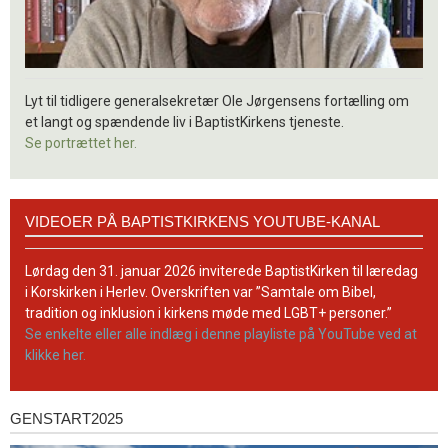
Lyt til tidligere generalsekretær Ole Jørgensens fortælling om
et langt og spændende liv i BaptistKirkens tjeneste.
Se portrættet her.
Videoer
VIDEOER PÅ BAPTISTKIRKENS YOUTUBE-KANAL
på
BaptistKirkens
YouTube-
Lørdag den 31. januar 2026 inviterede BaptistKirken til læredag
kanal
i Korskirken i Herlev. Overskriften var ”Samtale om Bibel,
tradition og inklusion i kirkens møde med LGBT+ personer.”
Se enkelte eller alle indlæg i denne playliste på YouTube ved at
klikke her.
GENSTART2025
Genstart2025