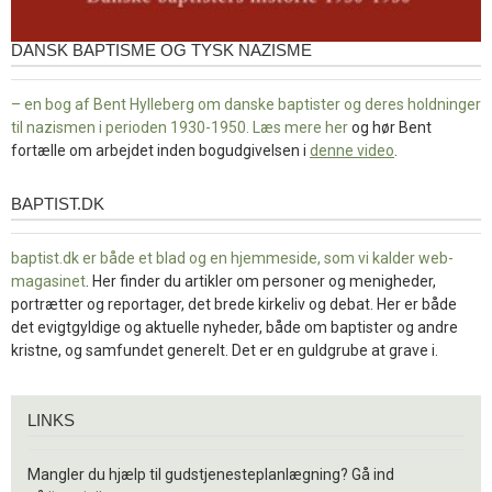
DANSK BAPTISME OG TYSK NAZISME
– en bog af Bent Hylleberg om danske baptister og deres holdninger
til nazismen i perioden 1930-1950. Læs mere
her
og hør Bent
fortælle om arbejdet inden bogudgivelsen i
denne video
.
BAPTIST.DK
baptist.dk
baptist.dk er både et blad og en
hjemmeside, som vi kalder web-
magasinet
. Her finder du artikler om personer og menigheder,
portrætter og reportager, det brede kirkeliv og debat. Her er både
det evigtgyldige og aktuelle nyheder, både om baptister og andre
kristne, og samfundet generelt. Det er en guldgrube at grave i.
Links
LINKS
Mangler du hjælp til gudstjenesteplanlægning? Gå ind