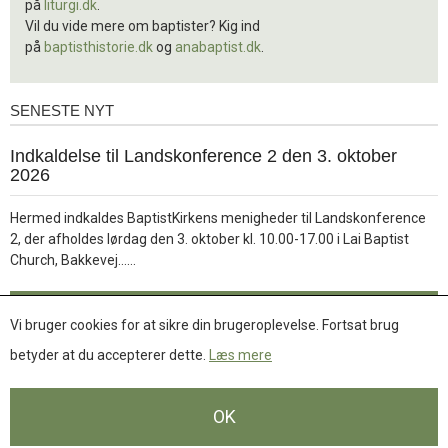
på
liturgi.dk
.
Vil du vide mere om baptister? Kig ind
på
baptisthistorie.dk
og
anabaptist.dk
.
SENESTE NYT
Seneste
nyt
1.
Indkaldelse til Landskonference 2 den 3. oktober
jul.
2026
2026
Hermed indkaldes BaptistKirkens menigheder til Landskonference
2, der afholdes lørdag den 3. oktober kl. 10.00-17.00 i Lai Baptist
Læs
Church, Bakkevej……
mere
Læs mere
Vi bruger cookies for at sikre din brugeroplevelse. Fortsat brug
betyder at du accepterer dette.
Læs mere
Se flere nyheder
OK