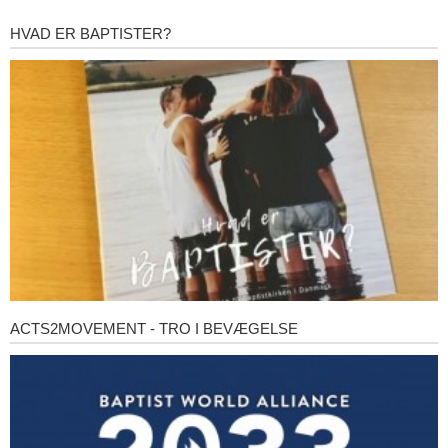
HVAD ER BAPTISTER?
Hvad
er
baptister?
ACTS2MOVEMENT - TRO I BEVÆGELSE
Acts2Movement
-
Tro
i
bevægelse