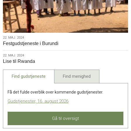
22.
22. MAJ. 2024
Festgudstjeneste i Burundi
maj.
2024
22.
22. MAJ. 2024
Lise til Rwanda
maj.
2024
Find gudstjeneste
Find menighed
Få det fulde overblik over kommende gudstjenester.
Gudstjenester, 16. august 2026
Gå til oversigt