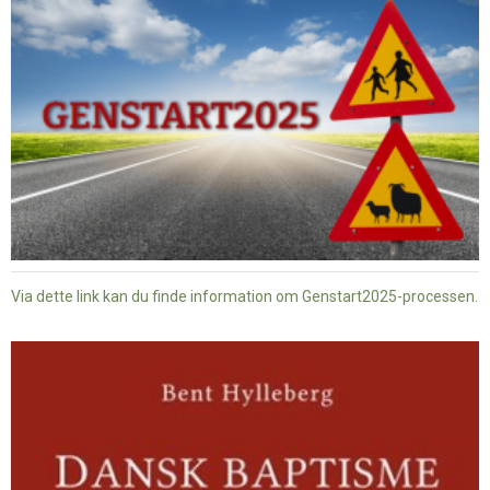
Via dette link kan du finde information om Genstart2025-processen.
Dansk
baptisme
og
tysk
nazisme