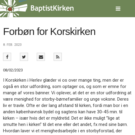
Spring
menu
over
og
gå
Forbøn for Korskirken
til
indhold
Vend
8. FEB. 2023
tilbage
til
forsiden
Gå
1.0:
Forside
08/02/2023
til
2.0:
Nyheder
vores
3.0:
Kalender
I Korskirken i Herlev glæder vi os over mange ting, men der er
guide
4.0:
Inspiration
også en stor udfordring, som optager os, og som er emne for
for
5.0:
Værktøjskassen
mange af vores bønner. Vi oplever, at det er en stor udfordring at
tilgængelighed
6.0:
Mission
være menighed for storby-børnefamilier og unge voksne. Deres
7.0:
Om
liv er travle. Ofte er der lang afstand til kirken, fordi man bor i en
BaptistKirken
anden københavnsk bydel og sagtens kan have 30-45 min. til
8.0:
Kontakt
kirken – især hvis det er myldretid. Det er ikke muligt ”lige at
smutte hen i kirken” til det ene eller det andet, fx med sine børn.
9.0:
Forside
Hvordan laver vi et menighedsarbejde i en storbyforstad, der
10.0:
Nyheder