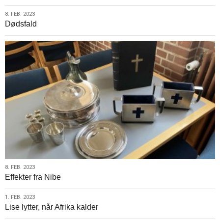
8.
8. FEB. 2023
Dødsfald
feb.
2023
8.
8. FEB. 2023
Effekter fra Nibe
feb.
2023
1.
1. FEB. 2023
Lise lytter, når Afrika kalder
feb.
2023