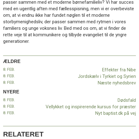
passer sammen med et moderne børnefamilieliv? Vi har succes
11.0:
Kalender
med en ugentlig aften med fællesspisning, men vi er overbeviste
12.0:
Inspiration
om, at vi endnu ikke har fundet nøglen til et moderne
13.0:
Værktøjskassen
storbymenighedsliv, der passer sammen med rytmen i vores
14.0:
Mission
familiers og unge voksnes liv. Bed med os om, at vi finder de
15.0:
Om
rette veje til at kommunikere og tilbyde evangeliet til de yngre
BaptistKirken
generationer.
16.0:
Kontakt
Næste
indlæg:
ÆLDRE
Dødsfald
Forrige
8. FEB.
Effekter fra Nibe
indlæg:
8. FEB.
Jordskælv i Tyrkiet og Syrien
Effekter
8. FEB.
Næste nyhedsbrev
fra
Nibe
NYERE
8. FEB.
Dødsfald
8. FEB.
Vellykket og inspirerende kursus for præster
8. FEB.
Nyt baptist.dk på vej
RELATERET