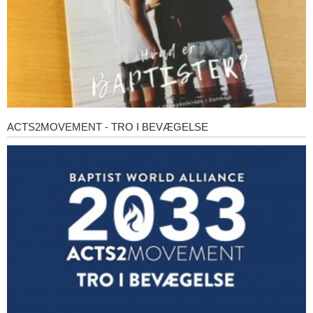
ACTS2MOVEMENT - TRO I BEVÆGELSE
Acts2Movement
-
Tro
i
bevægelse