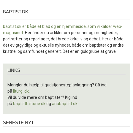
BAPTIST.DK
baptist.dk
baptist.dk er både et blad og en
hjemmeside, som vi kalder web-
magasinet
. Her finder du artikler om personer og menigheder,
portrætter og reportager, det brede kirkeliv og debat. Her er både
det evigtgyldige og aktuelle nyheder, både om baptister og andre
kristne, og samfundet generelt. Det er en guldgrube at grave i.
Links
LINKS
Mangler du hjælp til gudstjenesteplanlægning? Gå ind
på
liturgi.dk
.
Vil du vide mere om baptister? Kig ind
på
baptisthistorie.dk
og
anabaptist.dk
.
SENESTE NYT
Seneste
nyt
1.