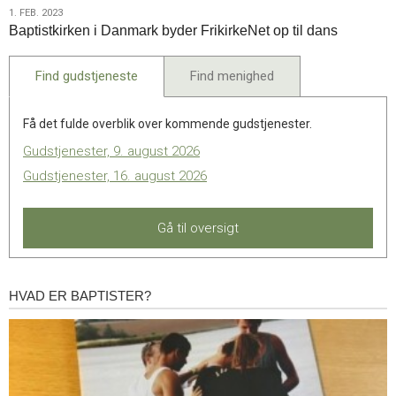
1.
1. FEB. 2023
Baptistkirken i Danmark byder FrikirkeNet op til dans
feb.
2023
Find gudstjeneste
Find menighed
Få det fulde overblik over kommende gudstjenester.
Gudstjenester, 9. august 2026
Gudstjenester, 16. august 2026
Gå til oversigt
HVAD ER BAPTISTER?
Hvad
er
baptister?