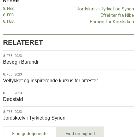
NYERE
11.0:
Kalender
8. FEB.
Jordskælv i Tyrkiet og Syrien
12.0:
Inspiration
8. FEB.
Effekter fra Nibe
13.0:
Værktøjskassen
8. FEB.
Forbøn for Korskirken
14.0:
Mission
15.0:
Om
BaptistKirken
RELATERET
16.0:
Kontakt
Næste
8.
8. FEB. 2023
indlæg:
Besøg i Burundi
feb.
Jordskælv
2023
i
8.
8. FEB. 2023
Tyrkiet
Vellykket og inspirerende kursus for præster
feb.
og
2023
Syrien
Forrige
8.
8. FEB. 2023
indlæg:
Dødsfald
feb.
Lise
2023
lytter,
8.
8. FEB. 2023
når
Jordskælv i Tyrkiet og Syrien
feb.
Afrika
2023
kalder
Find gudstjeneste
Find menighed