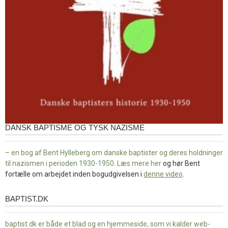
DANSK BAPTISME OG TYSK NAZISME
– en bog af Bent Hylleberg om danske baptister og deres holdninger
til nazismen i perioden 1930-1950. Læs mere
her
og hør Bent
fortælle om arbejdet inden bogudgivelsen i
denne video
.
BAPTIST.DK
baptist.dk
baptist.dk er både et blad og en
hjemmeside, som vi kalder web-