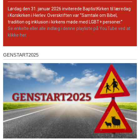
BaptistKirkens
YouTube-
Lørdag den 31. januar 2026 inviterede BaptistKirken til læredag
kanal
i Korskirken i Herlev. Overskriften var ”Samtale om Bibel,
tradition og inklusion i kirkens møde med LGBT+ personer.”
Se enkelte eller alle indlæg i denne playliste på YouTube ved at
klikke her.
GENSTART2025
Genstart2025