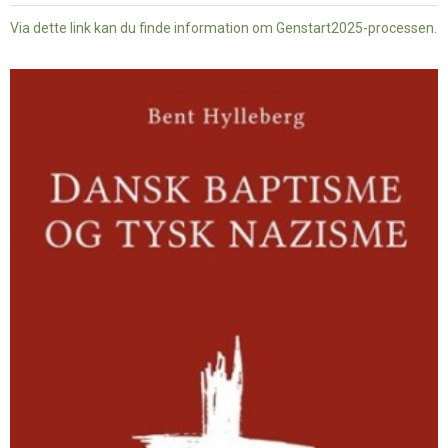
Via dette link kan du finde information om Genstart2025-processen.
Dansk
baptisme
og
tysk
nazisme