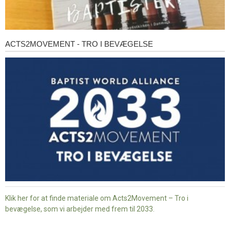
ACTS2MOVEMENT - TRO I BEVÆGELSE
Acts2Movement
-
Tro
i
bevægelse
Klik her for at finde materiale om Acts2Movement – Tro i
bevægelse, som vi arbejder med frem til 2033.