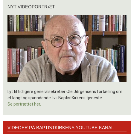
Nyt
NYT VIDEOPORTRÆT
videoportræt
Lyt til tidligere generalsekretær Ole Jørgensens fortælling om
et langt og spændende liv i BaptistKirkens tjeneste.
Se portrættet her.
Videoer
VIDEOER PÅ BAPTISTKIRKENS YOUTUBE-KANAL
på