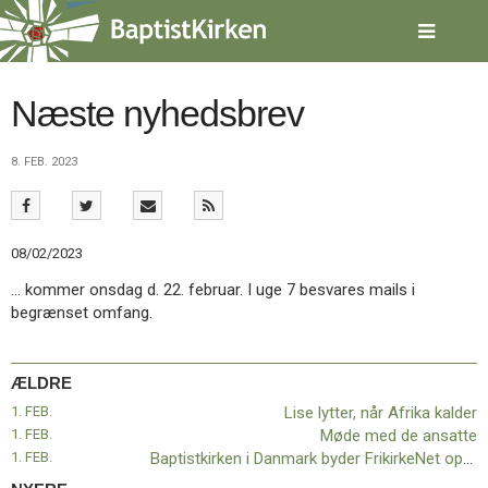
Spring
menu
over
og
gå
Næste nyhedsbrev
til
indhold
Vend
8. FEB. 2023
tilbage
til
forsiden
Gå
1.0:
Forside
08/02/2023
til
2.0:
Nyheder
vores
3.0:
Kalender
… kommer onsdag d. 22. februar. I uge 7 besvares mails i
guide
4.0:
Inspiration
begrænset omfang.
for
5.0:
Værktøjskassen
tilgængelighed
6.0:
Mission
7.0:
Om
ÆLDRE
BaptistKirken
1. FEB.
Lise lytter, når Afrika kalder
8.0:
Kontakt
1. FEB.
Møde med de ansatte
9.0:
Forside
1. FEB.
Baptistkirken i Danmark byder FrikirkeNet op til dans
10.0:
Nyheder