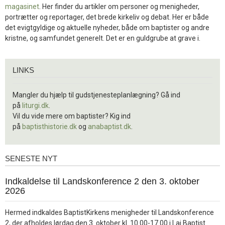
magasinet
. Her finder du artikler om personer og menigheder,
portrætter og reportager, det brede kirkeliv og debat. Her er både
det evigtgyldige og aktuelle nyheder, både om baptister og andre
kristne, og samfundet generelt. Det er en guldgrube at grave i.
Links
LINKS
Mangler du hjælp til gudstjenesteplanlægning? Gå ind
på
liturgi.dk
.
Vil du vide mere om baptister? Kig ind
på
baptisthistorie.dk
og
anabaptist.dk
.
SENESTE NYT
Seneste
nyt
1.
Indkaldelse til Landskonference 2 den 3. oktober
jul.
2026
2026
Hermed indkaldes BaptistKirkens menigheder til Landskonference
2, der afholdes lørdag den 3. oktober kl. 10.00-17.00 i Lai Baptist