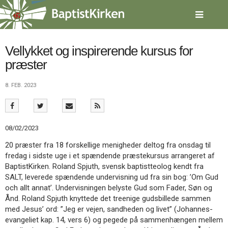
Spring
menu
over
og
gå
Vellykket og inspirerende kursus for
til
præster
indhold
Vend
tilbage
8. FEB. 2023
til
forsiden
Gå
1.0:
Forside
til
2.0:
Nyheder
08/02/2023
vores
3.0:
Kalender
guide
4.0:
Inspiration
20 præster fra 18 forskellige menigheder deltog fra onsdag til
for
5.0:
Værktøjskassen
fredag i sidste uge i et spændende præstekursus arrangeret af
tilgængelighed
6.0:
Mission
BaptistKirken. Roland Spjuth, svensk baptistteolog kendt fra
7.0:
Om
SALT, leverede spændende undervisning ud fra sin bog: ’Om Gud
BaptistKirken
och allt annat’. Undervisningen belyste Gud som Fader, Søn og
8.0:
Kontakt
Ånd. Roland Spjuth knyttede det treenige gudsbillede sammen
med Jesus’ ord: ”Jeg er vejen, sandheden og livet” (Johannes-
9.0:
Forside
evangeliet kap. 14, vers 6) og pegede på sammenhængen mellem
10.0:
Nyheder