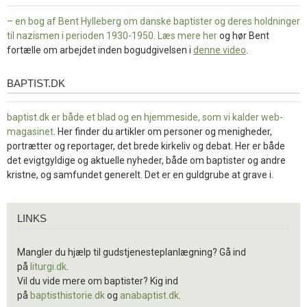
– en bog af Bent Hylleberg om danske baptister og deres holdninger
til nazismen i perioden 1930-1950. Læs mere
her
og hør Bent
fortælle om arbejdet inden bogudgivelsen i
denne video
.
BAPTIST.DK
baptist.dk
baptist.dk er både et blad og en
hjemmeside, som vi kalder web-
magasinet
. Her finder du artikler om personer og menigheder,
portrætter og reportager, det brede kirkeliv og debat. Her er både
det evigtgyldige og aktuelle nyheder, både om baptister og andre
kristne, og samfundet generelt. Det er en guldgrube at grave i.
Links
LINKS
Mangler du hjælp til gudstjenesteplanlægning? Gå ind
på
liturgi.dk
.
Vil du vide mere om baptister? Kig ind
på
baptisthistorie.dk
og
anabaptist.dk
.