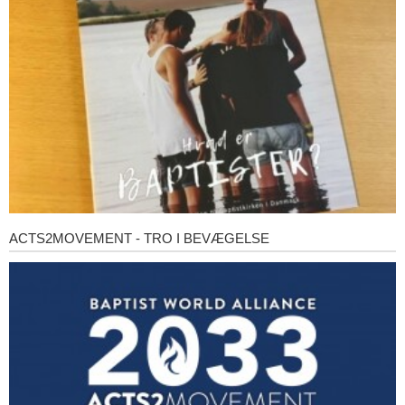
baptister?
ACTS2MOVEMENT - TRO I BEVÆGELSE
Acts2Movement
-
Tro
i
bevægelse