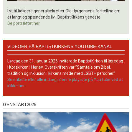
Lyt til tidligere generalsekretær Ole Jørgensens fortælling om
et langt og spændende liv i BaptistKirkens tjeneste.
Se portrættet her.
Videoer
VIDEOER PÅ BAPTISTKIRKENS YOUTUBE-KANAL
på
BaptistKirkens
YouTube-
Lørdag den 31. januar 2026 inviterede BaptistKirken til læredag
kanal
i Korskirken i Herlev. Overskriften var ”Samtale om Bibel,
tradition og inklusion i kirkens møde med LGBT+ personer.”
Se enkelte eller alle indlæg i denne playliste på YouTube ved at
klikke her.
GENSTART2025
Genstart2025