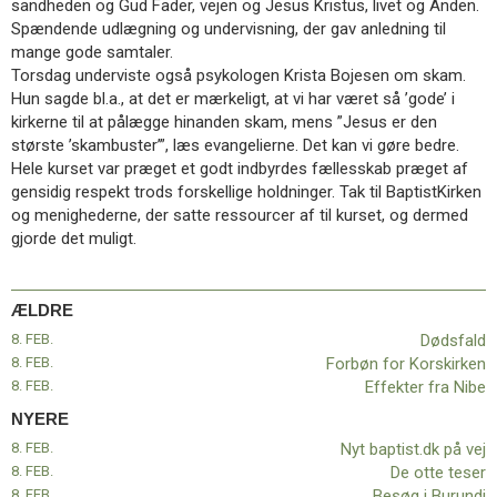
sandheden og Gud Fader, vejen og Jesus Kristus, livet og Ånden.
11.0:
Kalender
Spændende udlægning og undervisning, der gav anledning til
12.0:
Inspiration
mange gode samtaler.
13.0:
Værktøjskassen
Torsdag underviste også psykologen Krista Bojesen om skam.
14.0:
Mission
Hun sagde bl.a., at det er mærkeligt, at vi har været så ’gode’ i
15.0:
Om
kirkerne til at pålægge hinanden skam, mens ”Jesus er den
BaptistKirken
største ’skambuster’”, læs evangelierne. Det kan vi gøre bedre.
16.0:
Kontakt
Hele kurset var præget et godt indbyrdes fællesskab præget af
Næste
gensidig respekt trods forskellige holdninger. Tak til BaptistKirken
indlæg:
og menighederne, der satte ressourcer af til kurset, og dermed
Nyt
gjorde det muligt.
baptist.dk
på
vej
Forrige
ÆLDRE
indlæg:
8. FEB.
Dødsfald
Dødsfald
8. FEB.
Forbøn for Korskirken
8. FEB.
Effekter fra Nibe
NYERE
8. FEB.
Nyt baptist.dk på vej
8. FEB.
De otte teser
8. FEB.
Besøg i Burundi