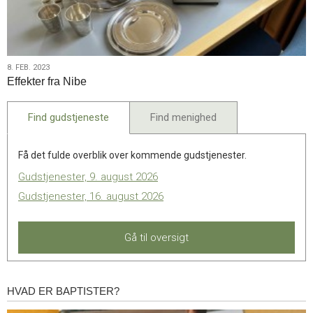
8.
8. FEB. 2023
Effekter fra Nibe
feb.
2023
Find gudstjeneste
Find menighed
Få det fulde overblik over kommende gudstjenester.
Gudstjenester, 9. august 2026
Gudstjenester, 16. august 2026
Gå til oversigt
HVAD ER BAPTISTER?
Hvad
er