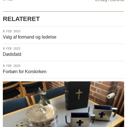
RELATERET
8.
8. FEB. 2023
Valg af formand og ledelse
feb.
2023
8.
8. FEB. 2023
Dødsfald
feb.
2023
8.
8. FEB. 2023
Forbøn for Korskirken
feb.
2023