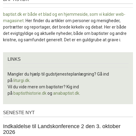
baptist.dk er både et blad og en
hjemmeside, som vi kalder web-
magasinet
. Her finder du artikler om personer og menigheder,
portrætter og reportager, det brede kirkeliv og debat. Her er både
det evigtgyldige og aktuelle nyheder, både om baptister og andre
kristne, og samfundet generelt. Det er en guldgrube at grave i.
Links
LINKS
Mangler du hjælp til gudstjenesteplanlægning? Gå ind
på
liturgi.dk
.
Vil du vide mere om baptister? Kig ind
på
baptisthistorie.dk
og
anabaptist.dk
.
SENESTE NYT
Seneste
nyt
1.
Indkaldelse til Landskonference 2 den 3. oktober
jul.
2026
2026