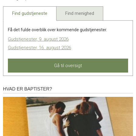
2022
Find gudstjeneste
Find menighed
Få det fulde overblik over kommende gudstjenester.
Gudstjenester, 9. august 2026
Gudstjenester, 16. august 2026
Gå til oversigt
HVAD ER BAPTISTER?
Hvad
er
baptister?