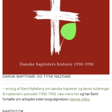
DANSK BAPTISME OG TYSK NAZISME
– en bog af Bent Hylleberg om danske baptister og deres holdninger
til nazismen i perioden 1930-1950. Læs mere
her
og hør Bent
fortælle om arbejdet inden bogudgivelsen i
denne video
.
BAPTIST.DK
baptist.dk