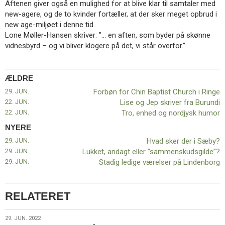
Aftenen giver også en mulighed for at blive klar til samtaler med
11.0:
Kalender
new-agere, og de to kvinder fortæller, at der sker meget opbrud i
12.0:
Inspiration
new age-miljøet i denne tid.
13.0:
Værktøjskassen
Lone Møller-Hansen skriver: ”… en aften, som byder på skønne
14.0:
Mission
vidnesbyrd – og vi bliver klogere på det, vi står overfor.”
15.0:
Om
BaptistKirken
16.0:
Kontakt
ÆLDRE
Næste
29. JUN.
Forbøn for Chin Baptist Church i Ringe
indlæg:
22. JUN.
Lise og Jep skriver fra Burundi
Hvad
22. JUN.
Tro, enhed og nordjysk humor
sker
der
NYERE
i
29. JUN.
Hvad sker der i Sæby?
Sæby?
29. JUN.
Lukket, andagt eller ”sammenskudsgilde”?
Forrige
29. JUN.
Stadig ledige værelser på Lindenborg
indlæg:
Forbøn
for
RELATERET
Chin
Baptist
29.
29. JUN. 2022
Church