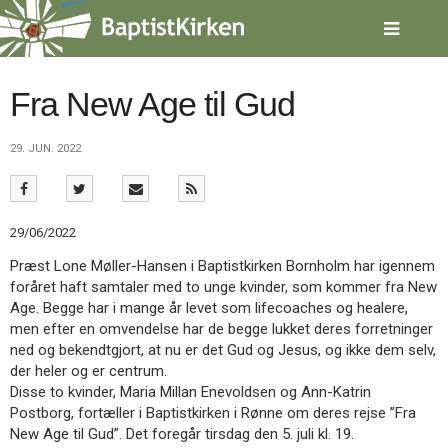
Spring
menu
over
og
gå
Fra New Age til Gud
til
indhold
Vend
29. JUN. 2022
tilbage
til
forsiden
Gå
1.0:
Forside
29/06/2022
til
2.0:
Nyheder
vores
3.0:
Kalender
Præst Lone Møller-Hansen i Baptistkirken Bornholm har igennem
guide
4.0:
Inspiration
foråret haft samtaler med to unge kvinder, som kommer fra New
for
5.0:
Værktøjskassen
Age. Begge har i mange år levet som lifecoaches og healere,
tilgængelighed
6.0:
Mission
men efter en omvendelse har de begge lukket deres forretninger
7.0:
Om
ned og bekendtgjort, at nu er det Gud og Jesus, og ikke dem selv,
BaptistKirken
der heler og er centrum.
8.0:
Kontakt
Disse to kvinder, Maria Millan Enevoldsen og Ann-Katrin
Postborg, fortæller i Baptistkirken i Rønne om deres rejse ”Fra
9.0:
Forside
New Age til Gud”. Det foregår tirsdag den 5. juli kl. 19.
10.0:
Nyheder