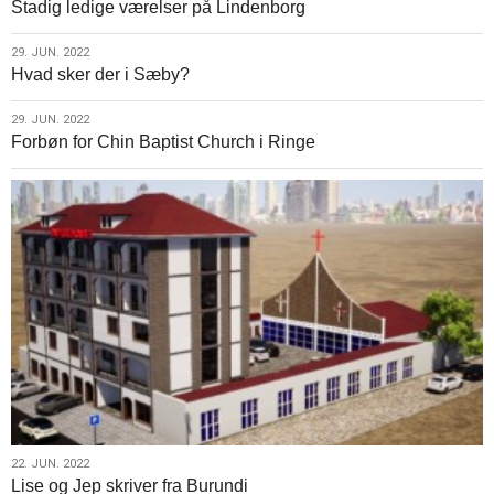
Stadig ledige værelser på Lindenborg
jun.
i
2022
Ringe
29.
29. JUN. 2022
Hvad sker der i Sæby?
jun.
2022
29.
29. JUN. 2022
Forbøn for Chin Baptist Church i Ringe
jun.
2022
22.
22. JUN. 2022
Lise og Jep skriver fra Burundi
jun.