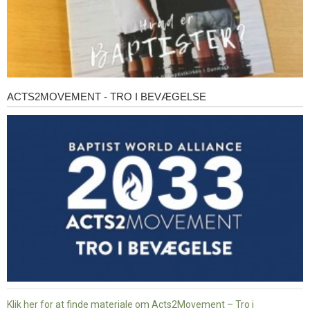
ACTS2MOVEMENT - TRO I BEVÆGELSE
Acts2Movement
-
Tro
i
bevægelse
Klik her for at finde materiale om Acts2Movement – Tro i