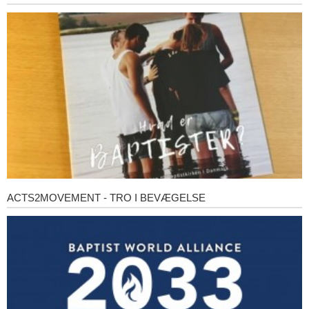
er
baptister?
ACTS2MOVEMENT - TRO I BEVÆGELSE
Acts2Movement
-
Tro
i
bevægelse