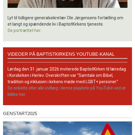
Lyt til tidligere generalsekretær Ole Jørgensens fortælling om
et langt og spændende liv i BaptistKirkens tjeneste.
Se portrættet her.
Videoer
VIDEOER PÅ BAPTISTKIRKENS YOUTUBE-KANAL
på
BaptistKirkens
YouTube-
Lørdag den 31. januar 2026 inviterede BaptistKirken til læredag
kanal
i Korskirken i Herlev. Overskriften var ”Samtale om Bibel,
tradition og inklusion i kirkens møde med LGBT+ personer.”
Se enkelte eller alle indlæg i denne playliste på YouTube ved at
klikke her.
GENSTART2025
Genstart2025