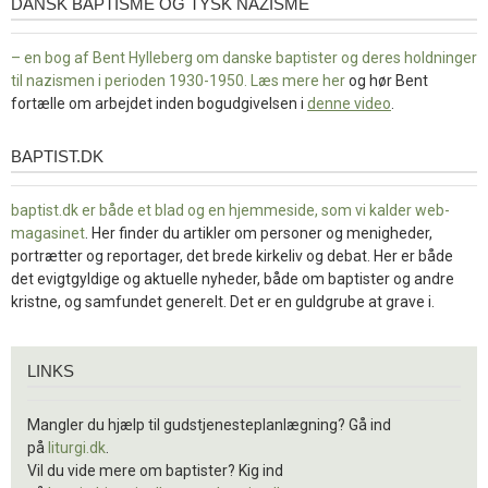
DANSK BAPTISME OG TYSK NAZISME
– en bog af Bent Hylleberg om danske baptister og deres holdninger
til nazismen i perioden 1930-1950. Læs mere
her
og hør Bent
fortælle om arbejdet inden bogudgivelsen i
denne video
.
BAPTIST.DK
baptist.dk
baptist.dk er både et blad og en
hjemmeside, som vi kalder web-
magasinet
. Her finder du artikler om personer og menigheder,
portrætter og reportager, det brede kirkeliv og debat. Her er både
det evigtgyldige og aktuelle nyheder, både om baptister og andre
kristne, og samfundet generelt. Det er en guldgrube at grave i.
Links
LINKS
Mangler du hjælp til gudstjenesteplanlægning? Gå ind
på
liturgi.dk
.
Vil du vide mere om baptister? Kig ind