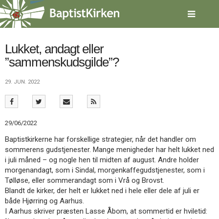
Spring
menu
over
og
gå
Lukket, andagt eller
til
”sammenskudsgilde”?
indhold
Vend
tilbage
29. JUN. 2022
til
forsiden
Gå
1.0:
Forside
til
2.0:
Nyheder
29/06/2022
vores
3.0:
Kalender
guide
4.0:
Inspiration
Baptistkirkerne har forskellige strategier, når det handler om
for
5.0:
Værktøjskassen
sommerens gudstjenester. Mange menigheder har helt lukket ned
tilgængelighed
6.0:
Mission
i juli måned – og nogle hen til midten af august. Andre holder
7.0:
Om
morgenandagt, som i Sindal, morgenkaffegudstjenester, som i
BaptistKirken
Tølløse, eller sommerandagt som i Vrå og Brovst.
8.0:
Kontakt
Blandt de kirker, der helt er lukket ned i hele eller dele af juli er
både Hjørring og Aarhus.
9.0:
Forside
I Aarhus skriver præsten Lasse Åbom, at sommertid er hviletid:
10.0:
Nyheder