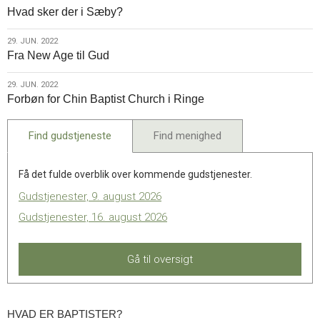
Hvad sker der i Sæby?
jun.
2022
29.
29. JUN. 2022
Fra New Age til Gud
jun.
2022
29.
29. JUN. 2022
Forbøn for Chin Baptist Church i Ringe
jun.
2022
Find gudstjeneste
Find menighed
Få det fulde overblik over kommende gudstjenester.
Gudstjenester, 9. august 2026
Gudstjenester, 16. august 2026
Gå til oversigt
HVAD ER BAPTISTER?
Hvad