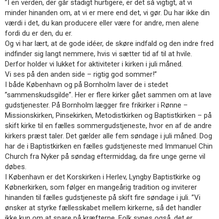
”I en verden, der går stadigt hurtigere, er det så vigtigt, at vi
11.0:
Kalender
minder hinanden om, at vi er mere end det, vi gør. Du har ikke din
12.0:
Inspiration
værdi i det, du kan producere eller være for andre, men alene
13.0:
Værktøjskassen
fordi du er den, du er.
14.0:
Mission
Og vi har lært, at de gode idéer, de skøre indfald og den indre fred
15.0:
Om
indfinder sig langt nemmere, hvis vi sætter tid af til at hvile.
BaptistKirken
Derfor holder vi lukket for aktiviteter i kirken i juli måned.
16.0:
Kontakt
Vi ses på den anden side – rigtig god sommer!”
Næste
I både København og på Bornholm laver de i stedet
indlæg:
”sammenskudsgilde”. Her er flere kirker gået sammen om at lave
Stadig
gudstjenester. På Bornholm lægger fire frikirker i Rønne –
ledige
Missionskirken, Pinsekirken, Metodistkirken og Baptistkirken – på
værelser
skift kirke til en fælles sommergudstjeneste, hvor en af de andre
på
kirkers præst taler. Det gælder alle fem søndage i juli måned. Dog
Lindenborg
Forrige
har de i Baptistkirken en fælles gudstjeneste med Immanuel Chin
indlæg:
Church fra Nyker på søndag eftermiddag, da fire unge gerne vil
Hvad
døbes.
sker
I København er det Korskirken i Herlev, Lyngby Baptistkirke og
der
Købnerkirken, som følger en mangeårig tradition og inviterer
i
hinanden til fælles gudstjeneste på skift fire søndage i juli. ”Vi
Sæby?
ønsker at styrke fællesskabet mellem kirkerne, så det handler
ikke kun om at spare på kræfterne. Folk synes også, det er