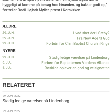
hyggeligt at komme på besøg hos hinanden, og bakker godt op,”
fortæller Bodil Højbak Møller, præst i Korskirken.
ÆLDRE
29. JUN.
Hvad sker der i Sæby?
29. JUN.
Fra New Age til Gud
29. JUN.
Forbøn for Chin Baptist Church i Ringe
NYERE
29. JUN.
Stadig ledige værelser på Lindenborg
6. JUL.
Forbøn for Baptisternes Verdens Alliance
6. JUL.
Roskilde oplever en god og velsignet tid
RELATERET
29.
29. JUN. 2022
Stadig ledige værelser på Lindenborg
jun.
2022
29.
29. JUN. 2022