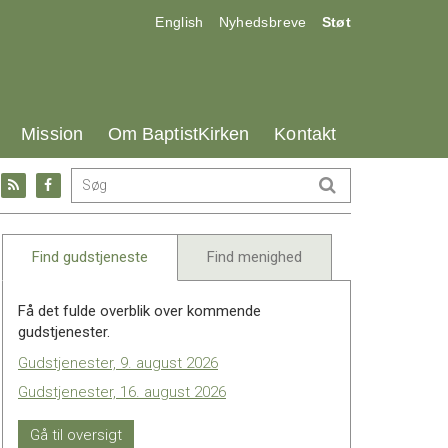
17.0:
18.0:
19.0:
English
Nyhedsbreve
Støt
25.0:
26.0:
27.0:
Mission
Om BaptistKirken
Kontakt
Gå
Gå
til:
til:
l
RSS
Facebook
feed
Find gudstjeneste
Find menighed
Få det fulde overblik over kommende
gudstjenester.
Gudstjenester, 9. august 2026
Gudstjenester, 16. august 2026
Gå til oversigt