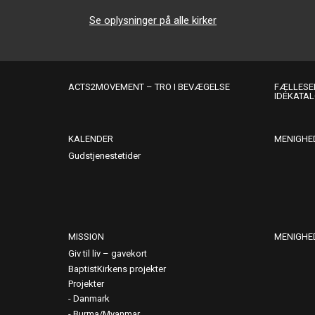
Se oplysninger på alle kirker
ACTS2MOVEMENT – TRO I BEVÆGELSE
FÆLLESER
IDÉKATA
KALENDER
MENIGHE
Gudstjenestetider
MISSION
MENIGHE
Giv til liv – gavekort
BaptistKirkens projekter
Projekter
Danmark
Burma/Myanmar