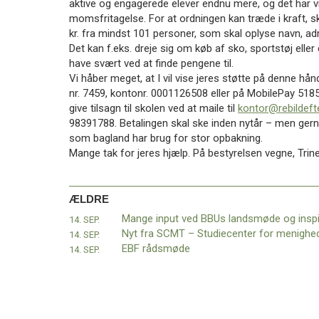
aktive og engagerede elever endnu mere, og det har v
11.0:
Kalender
momsfritagelse. For at ordningen kan træde i kraft,
12.0:
Inspiration
kr. fra mindst 101 personer, som skal oplyse navn, a
13.0:
Værktøjskassen
Det kan f.eks. dreje sig om køb af sko, sportstøj elle
14.0:
Mission
have svært ved at finde pengene til.
15.0:
Om
Vi håber meget, at I vil vise jeres støtte på denne hån
BaptistKirken
nr. 7459, kontonr. 0001126508 eller på MobilePay 51
16.0:
Kontakt
give tilsagn til skolen ved at maile til
kontor@rebildeft
Næste
98391788. Betalingen skal ske inden nytår – men gerne 
indlæg:
som bagland har brug for stor opbakning.
Besøg
Mange tak for jeres hjælp. På bestyrelsen vegne, Tri
fra
Myanmar
Forrige
indlæg:
ÆLDRE
Mange
14. SEP.
input
14. SEP.
ved
EBF rådsmøde
14. SEP.
BBUs
landsmøde
og
inspirationsdag