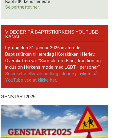
BaptistKirkens tjeneste.
Se portrættet her.
Videoer
VIDEOER PÅ BAPTISTKIRKENS YOUTUBE-
på
KANAL
BaptistKirkens
YouTube-
Lørdag den 31. januar 2026 inviterede
kanal
BaptistKirken til læredag i Korskirken i Herlev.
Overskriften var ”Samtale om Bibel, tradition og
inklusion i kirkens møde med LGBT+ personer.”
Se enkelte eller alle indlæg i denne playliste på
YouTube ved at klikke her.
GENSTART2025
Genstart2025