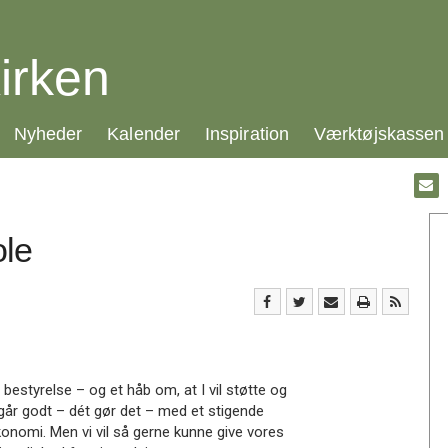
irken
21.0:
22.0:
23.0:
24.0:
Nyheder
Kalender
Inspiration
Værktøjskassen
Gå
til:
Emai
ole
s bestyrelse – og et håb om, at I vil støtte og
 går godt – dét gør det – med et stigende
onomi. Men vi vil så gerne kunne give vores