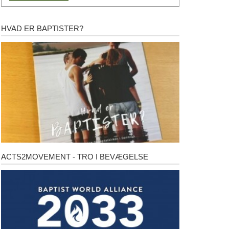
HVAD ER BAPTISTER?
Hvad
er
baptister?
ACTS2MOVEMENT - TRO I BEVÆGELSE
Acts2Movement
-
Tro
i
bevægelse