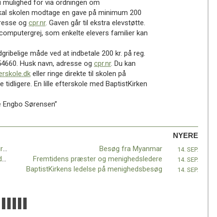
i mulighed for via ordningen om
 skal skolen modtage en gave på minimum 200
dresse og
cpr.nr
. Gaven går til ekstra elevstøtte.
r computergrej, som enkelte elevers familier kan
dgribelige måde ved at indbetale 200 kr. på reg.
854660. Husk navn, adresse og
cpr.nr
. Du kan
erskole.dk
eller ringe direkte til skolen på
tidligere. En lille efterskole med BaptistKirken
ne Engbo Sørensen”
NYERE
Mange input ved BBUs landsmøde og inspirationsdag
Besøg fra Myanmar
14. SEP.
Nyt fra SCMT – Studiecenter for menighedsbaseret teologi
Fremtidens præster og menighedsledere
14. SEP.
BaptistKirkens ledelse på menighedsbesøg
14. SEP.