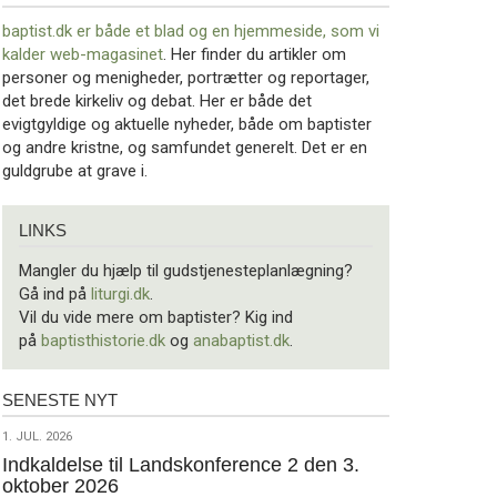
baptist.dk er både et blad og en
hjemmeside, som vi
kalder web-magasinet
. Her finder du artikler om
personer og menigheder, portrætter og reportager,
det brede kirkeliv og debat. Her er både det
evigtgyldige og aktuelle nyheder, både om baptister
og andre kristne, og samfundet generelt. Det er en
guldgrube at grave i.
Links
LINKS
Mangler du hjælp til gudstjenesteplanlægning?
Gå ind på
liturgi.dk
.
Vil du vide mere om baptister? Kig ind
på
baptisthistorie.dk
og
anabaptist.dk
.
SENESTE NYT
Seneste
nyt
1.
1. JUL. 2026
jul.
Indkaldelse til Landskonference 2 den 3.
oktober 2026
2026