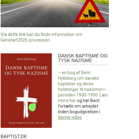
Via dette link kan du finde information om
Genstart2025-processen.
DANSK BAPTISME OG
Dansk
TYSK NAZISME
baptisme
og
– en bog af Bent
tysk
Hylleberg om danske
nazisme
baptister og deres
holdninger til nazismen i
perioden 1930-1950. Læs
mere
her
og hør Bent
fortælle om arbejdet
inden bogudgivelsen i
denne video
.
BAPTIST.DK
baptist.dk