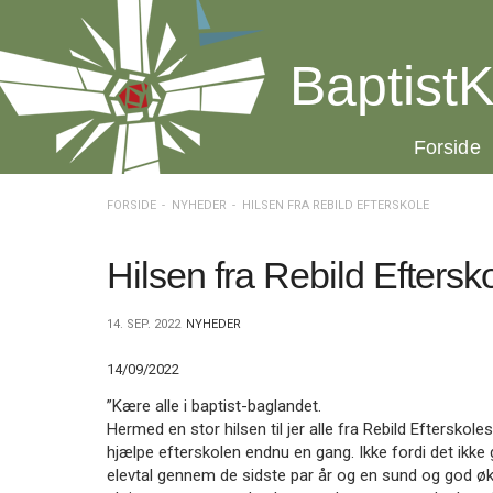
Spring
menu
over
BaptistK
og
gå
til
20.0:
Forside
indhold
Vend
tilbage
til
FORSIDE
NYHEDER
HILSEN FRA REBILD EFTERSKOLE
forsiden
Gå
1.0:
Forside
til
2.0:
Nyheder
Hilsen fra Rebild Eftersk
vores
3.0:
Kalender
guide
4.0:
Inspiration
14. SEP. 2022
NYHEDER
for
5.0:
Værktøjskassen
tilgængelighed
6.0:
Mission
14/09/2022
7.0:
Om
BaptistKirken
”Kære alle i baptist-baglandet.
8.0:
Kontakt
Hermed en stor hilsen til jer alle fra Rebild Efterskole
hjælpe efterskolen endnu en gang. Ikke fordi det ikke
9.0:
Forside
elevtal gennem de sidste par år og en sund og god øk
10.0:
Nyheder