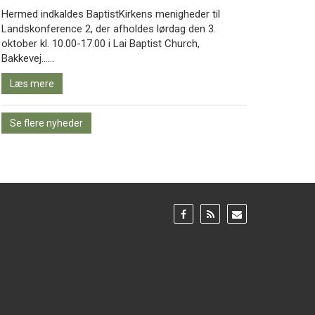
Hermed indkaldes BaptistKirkens menigheder til
Landskonference 2, der afholdes lørdag den 3.
oktober kl. 10.00-17.00 i Lai Baptist Church,
Læs
Bakkevej……
mere
Læs mere
Se flere nyheder
Gå
Gå
Gå
til:
til:
til:
Facebook
RSS
Email
feed