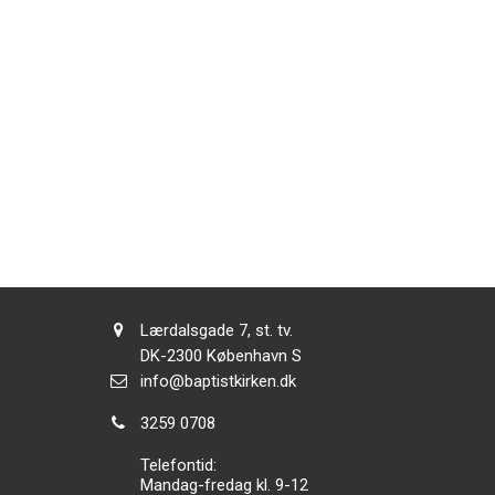
Adresse:
Lærdalsgade 7, st. tv.
Adresse:
DK-2300
København S
Send
info@baptistkirken.dk
email:
Tlf.:
3259 0708
Telefontid:
Mandag-fredag kl. 9-12