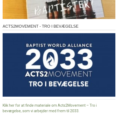
ACTS2MOVEMENT - TRO I BEVÆGELSE
Acts2Movement
-
Tro
i
bevægelse
Klik her for at finde materiale om Acts2Movement – Tro i
bevægelse, som vi arbejder med frem til 2033.