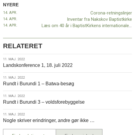
NYERE
14. APR.
Corona-retningslinjer
14. APR.
Inventar fra Nakskov Baptistkirke
14. APR.
Læs om 40 år i BaptistKirkens internationale mission
RELATERET
11.
11. MAJ. 2022
Landskonference 1, 18. juli 2022
maj.
2022
11.
11. MAJ. 2022
Rundt i Burundi 1 – Batwa-besøg
maj.
2022
11.
11. MAJ. 2022
Rundt i Burundi 3 – voldsforebyggelse
maj.
2022
11.
11. MAJ. 2022
Nogle skriver erindringer, andre gør ikke …
maj.
2022