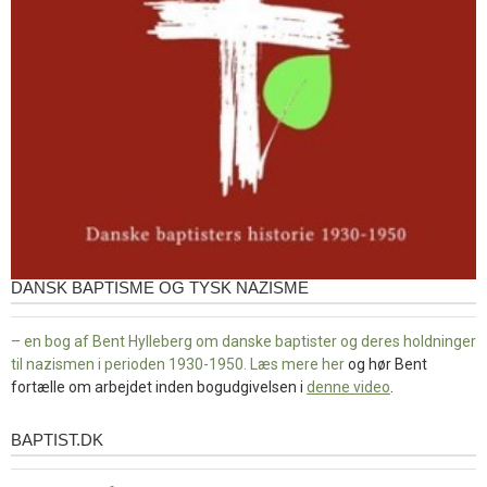
DANSK BAPTISME OG TYSK NAZISME
– en bog af Bent Hylleberg om danske baptister og deres holdninger
til nazismen i perioden 1930-1950. Læs mere
her
og hør Bent
fortælle om arbejdet inden bogudgivelsen i
denne video
.
BAPTIST.DK
baptist.dk