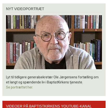
Nyt
NYT VIDEOPORTRÆT
videoportræt
Lyt til tidligere generalsekretær Ole Jørgensens fortælling om
et langt og spændende liv i BaptistKirkens tjeneste.
Se portrættet her.
Videoer
VIDEOER PÅ BAPTISTKIRKENS YOUTUBE-KANAL
på