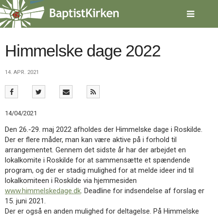
Spring
menu
over
og
gå
Himmelske dage 2022
til
indhold
Vend
14. APR. 2021
tilbage
til
forsiden
Gå
1.0:
Forside
14/04/2021
til
2.0:
Nyheder
vores
3.0:
Kalender
Den 26.-29. maj 2022 afholdes der Himmelske dage i Roskilde.
guide
4.0:
Inspiration
Der er flere måder, man kan være aktive på i forhold til
for
5.0:
Værktøjskassen
arrangementet. Gennem det sidste år har der arbejdet en
tilgængelighed
6.0:
Mission
lokalkomite i Roskilde for at sammensætte et spændende
7.0:
Om
program, og der er stadig mulighed for at melde ideer ind til
BaptistKirken
lokalkomiteen i Roskilde via hjemmesiden
8.0:
Kontakt
www.himmelskedage.dk
. Deadline for indsendelse af forslag er
15. juni 2021.
9.0:
Forside
Der er også en anden mulighed for deltagelse. På Himmelske
10.0:
Nyheder