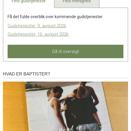
Find gudstjeneste
Find menighed
Få det fulde overblik over kommende gudstjenester.
Gudstjenester, 9. august 2026
Gudstjenester, 16. august 2026
Gå til oversigt
HVAD ER BAPTISTER?
Hvad
er
baptister?