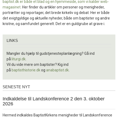
baptist.dk er både et blad og en
hjemmeside, som vi kalder web-
magasinet
. Her finder du artikler om personer og menigheder,
portrætter og reportager, det brede kirkeliv og debat. Her er både
det evigtgyldige og aktuelle nyheder, både om baptister og andre
kristne, og samfundet generelt. Det er en guldgrube at grave i.
Links
LINKS
Mangler du hjælp til gudstjenesteplanlægning? Gå ind
på
liturgi.dk
.
Vil du vide mere om baptister? Kig ind
på
baptisthistorie.dk
og
anabaptist.dk
.
SENESTE NYT
Seneste
nyt
1.
Indkaldelse til Landskonference 2 den 3. oktober
jul.
2026
2026
Hermed indkaldes BaptistKirkens menigheder til Landskonference