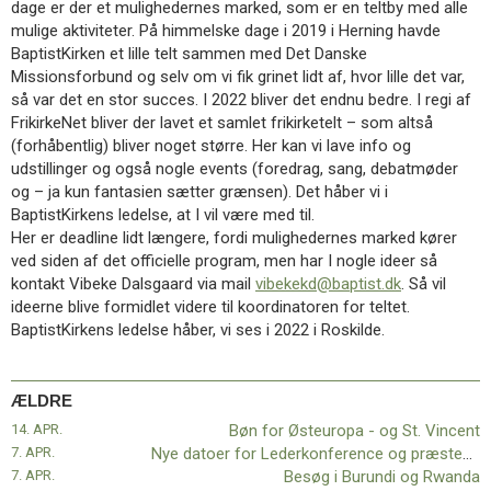
dage er der et mulighedernes marked, som er en teltby med alle
11.0:
Kalender
mulige aktiviteter. På himmelske dage i 2019 i Herning havde
12.0:
Inspiration
BaptistKirken et lille telt sammen med Det Danske
13.0:
Værktøjskassen
Missionsforbund og selv om vi fik grinet lidt af, hvor lille det var,
14.0:
Mission
så var det en stor succes. I 2022 bliver det endnu bedre. I regi af
15.0:
Om
FrikirkeNet bliver der lavet et samlet frikirketelt – som altså
BaptistKirken
(forhåbentlig) bliver noget større. Her kan vi lave info og
16.0:
Kontakt
udstillinger og også nogle events (foredrag, sang, debatmøder
Næste
og – ja kun fantasien sætter grænsen). Det håber vi i
indlæg:
BaptistKirkens ledelse, at I vil være med til.
Corona-
Her er deadline lidt længere, fordi mulighedernes marked kører
retningslinjer
Forrige
ved siden af det officielle program, men har I nogle ideer så
indlæg:
kontakt Vibeke Dalsgaard via mail
vibekekd@baptist.dk
. Så vil
Bøn
ideerne blive formidlet videre til koordinatoren for teltet.
for
BaptistKirkens ledelse håber, vi ses i 2022 i Roskilde.
Østeuropa
–
og
ÆLDRE
St.
14. APR.
Bøn for Østeuropa - og St. Vincent
Vincent
7. APR.
Nye datoer for Lederkonference og præstekonvent
7. APR.
Besøg i Burundi og Rwanda