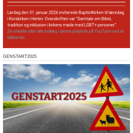
BaptistKirkens
YouTube-
Lørdag den 31. januar 2026 inviterede BaptistKirken til læredag
kanal
i Korskirken i Herlev. Overskriften var ”Samtale om Bibel,
tradition og inklusion i kirkens møde med LGBT+ personer.”
Se enkelte eller alle indlæg i denne playliste på YouTube ved at
klikke her.
GENSTART2025
Genstart2025