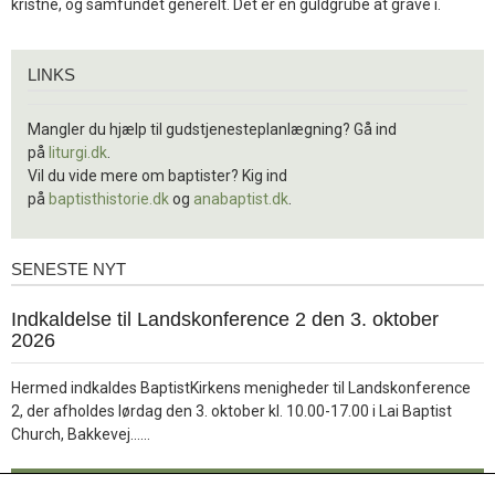
kristne, og samfundet generelt. Det er en guldgrube at grave i.
Links
LINKS
Mangler du hjælp til gudstjenesteplanlægning? Gå ind
på
liturgi.dk
.
Vil du vide mere om baptister? Kig ind
på
baptisthistorie.dk
og
anabaptist.dk
.
SENESTE NYT
Seneste
nyt
1.
Indkaldelse til Landskonference 2 den 3. oktober
jul.
2026
2026
Hermed indkaldes BaptistKirkens menigheder til Landskonference
2, der afholdes lørdag den 3. oktober kl. 10.00-17.00 i Lai Baptist
Læs
Church, Bakkevej……
mere