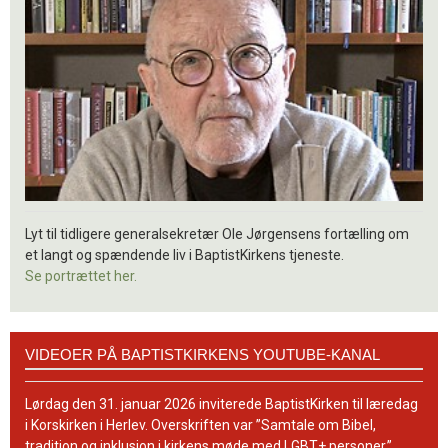
Lyt til tidligere generalsekretær Ole Jørgensens fortælling om
et langt og spændende liv i BaptistKirkens tjeneste.
Se portrættet her.
Videoer
VIDEOER PÅ BAPTISTKIRKENS YOUTUBE-KANAL
på
BaptistKirkens
YouTube-
Lørdag den 31. januar 2026 inviterede BaptistKirken til læredag
kanal
i Korskirken i Herlev. Overskriften var ”Samtale om Bibel,
tradition og inklusion i kirkens møde med LGBT+ personer.”