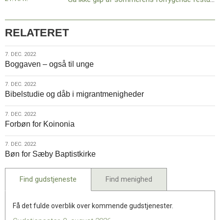
RELATERET
7.
7. DEC. 2022
Boggaven – også til unge
dec.
2022
7.
7. DEC. 2022
Bibelstudie og dåb i migrantmenigheder
dec.
2022
7.
7. DEC. 2022
Forbøn for Koinonia
dec.
2022
7.
7. DEC. 2022
Bøn for Sæby Baptistkirke
dec.
2022
Find gudstjeneste
Find menighed
Få det fulde overblik over kommende gudstjenester.