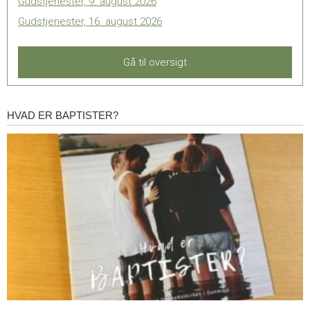
Gudstjenester, 9. august 2026
Gudstjenester, 16. august 2026
Gå til oversigt
HVAD ER BAPTISTER?
Hvad
er
baptister?