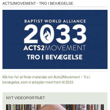
ACTS2MOVEMENT - TRO I BEVÆGELSE
Acts2Movement
-
Tro
i
bevægelse
Klik her for at finde materiale om Acts2Movement – Tro i
bevægelse, som vi arbejder med frem til 2033.
Nyt
NYT VIDEOPORTRÆT
videoportræt