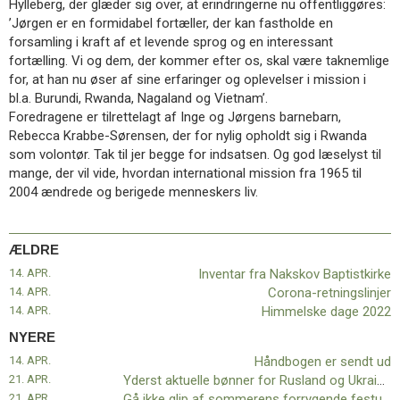
Hylleberg, der glæder sig over, at erindringerne nu offentliggøres:
11.0:
Kalender
’Jørgen er en formidabel fortæller, der kan fastholde en
12.0:
Inspiration
forsamling i kraft af et levende sprog og en interessant
13.0:
Værktøjskassen
fortælling. Vi og dem, der kommer efter os, skal være taknemlige
14.0:
Mission
for, at han nu øser af sine erfaringer og oplevelser i mission i
15.0:
Om
bl.a. Burundi, Rwanda, Nagaland og Vietnam’.
BaptistKirken
Foredragene er tilrettelagt af Inge og Jørgens barnebarn,
16.0:
Kontakt
Rebecca Krabbe-Sørensen, der for nylig opholdt sig i Rwanda
Næste
som volontør. Tak til jer begge for indsatsen. Og god læselyst til
indlæg:
mange, der vil vide, hvordan international mission fra 1965 til
Håndbogen
2004 ændrede og berigede menneskers liv.
er
sendt
ud
Forrige
ÆLDRE
indlæg:
14. APR.
Inventar fra Nakskov Baptistkirke
Inventar
14. APR.
Corona-retningslinjer
fra
14. APR.
Himmelske dage 2022
Nakskov
NYERE
Baptistkirke
14. APR.
Håndbogen er sendt ud
21. APR.
Yderst aktuelle bønner for Rusland og Ukraine
21. APR.
Gå ikke glip af sommerens forrygende festuge på Lindenborg