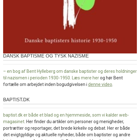
DANSK BAPTISME OG TYSK NAZISME
– en bog af Bent Hylleberg om danske baptister og deres holdninger
til nazismen i perioden 1930-1950. Læs mere
her
og hør Bent
fortælle om arbejdet inden bogudgivelsen i
denne video
.
BAPTIST.DK
baptist.dk
baptist.dk er både et blad og en
hjemmeside, som vi kalder web-
magasinet
. Her finder du artikler om personer og menigheder,
portrætter og reportager, det brede kirkeliv og debat. Her er både
det evigtgyldige og aktuelle nyheder, både om baptister og andre