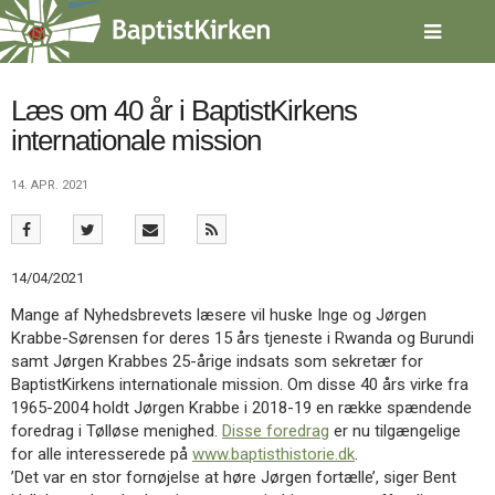
Spring
menu
over
og
gå
Læs om 40 år i BaptistKirkens
til
internationale mission
indhold
Vend
tilbage
14. APR. 2021
til
forsiden
Gå
1.0:
Forside
til
2.0:
Nyheder
14/04/2021
vores
3.0:
Kalender
guide
4.0:
Inspiration
Mange af Nyhedsbrevets læsere vil huske Inge og Jørgen
for
5.0:
Værktøjskassen
Krabbe-Sørensen for deres 15 års tjeneste i Rwanda og Burundi
tilgængelighed
6.0:
Mission
samt Jørgen Krabbes 25-årige indsats som sekretær for
7.0:
Om
BaptistKirkens internationale mission. Om disse 40 års virke fra
BaptistKirken
1965-2004 holdt Jørgen Krabbe i 2018-19 en række spændende
8.0:
Kontakt
foredrag i Tølløse menighed.
Disse foredrag
er nu tilgængelige
for alle interesserede på
www.baptisthistorie.dk
.
9.0:
Forside
’Det var en stor fornøjelse at høre Jørgen fortælle’, siger Bent
10.0:
Nyheder