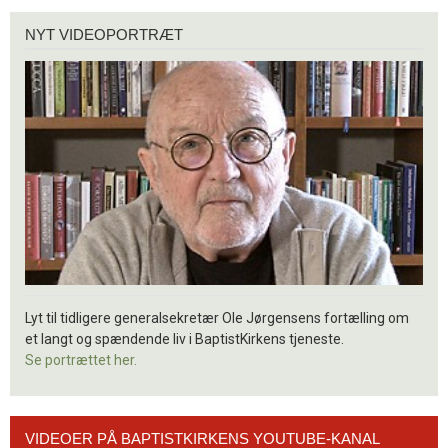
Nyt
NYT VIDEOPORTRÆT
videoportræt
Lyt til tidligere generalsekretær Ole Jørgensens fortælling om
et langt og spændende liv i BaptistKirkens tjeneste.
Se portrættet her.
Videoer
VIDEOER PÅ BAPTISTKIRKENS YOUTUBE-KANAL
på