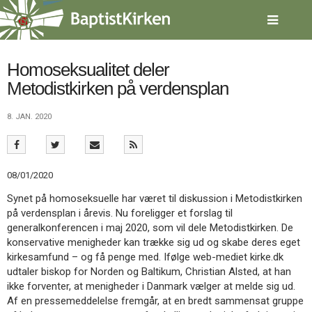
Spring
menu
over
og
gå
Homoseksualitet deler
til
Metodistkirken på verdensplan
indhold
Vend
tilbage
8. JAN. 2020
til
forsiden
Gå
1.0:
Forside
til
2.0:
Nyheder
08/01/2020
vores
3.0:
Kalender
guide
4.0:
Inspiration
Synet på homoseksuelle har været til diskussion i Metodistkirken
for
5.0:
Værktøjskassen
på verdensplan i årevis. Nu foreligger et forslag til
tilgængelighed
6.0:
Mission
generalkonferencen i maj 2020, som vil dele Metodistkirken. De
7.0:
Om
konservative menigheder kan trække sig ud og skabe deres eget
BaptistKirken
kirkesamfund – og få penge med. Ifølge web-mediet kirke.dk
8.0:
Kontakt
udtaler biskop for Norden og Baltikum, Christian Alsted, at han
ikke forventer, at menigheder i Danmark vælger at melde sig ud.
9.0:
Forside
Af en pressemeddelelse fremgår, at en bredt sammensat gruppe
10.0:
Nyheder