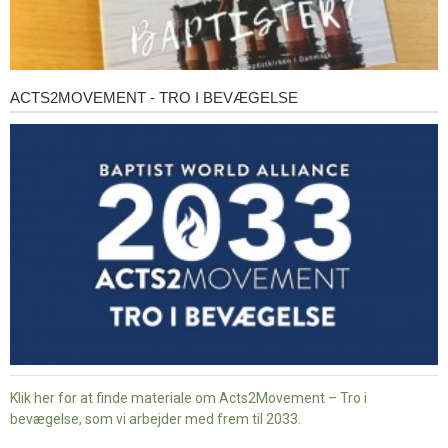
ACTS2MOVEMENT - TRO I BEVÆGELSE
Acts2Movement
-
Tro
i
bevægelse
Klik her for at finde materiale om Acts2Movement – Tro i
bevægelse, som vi arbejder med frem til 2033.