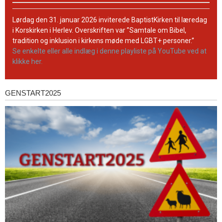
BaptistKirkens
YouTube-
Lørdag den 31. januar 2026 inviterede BaptistKirken til læredag
kanal
i Korskirken i Herlev. Overskriften var ”Samtale om Bibel,
tradition og inklusion i kirkens møde med LGBT+ personer.”
Se enkelte eller alle indlæg i denne playliste på YouTube ved at
klikke her.
GENSTART2025
Genstart2025