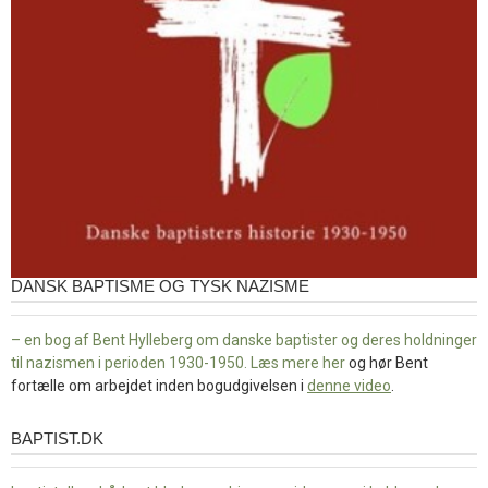
DANSK BAPTISME OG TYSK NAZISME
– en bog af Bent Hylleberg om danske baptister og deres holdninger
til nazismen i perioden 1930-1950. Læs mere
her
og hør Bent
fortælle om arbejdet inden bogudgivelsen i
denne video
.
BAPTIST.DK
baptist.dk