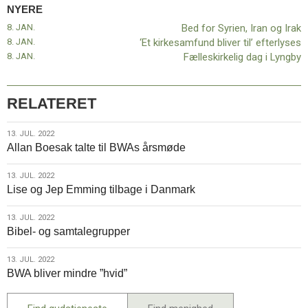
NYERE
8. JAN.
Bed for Syrien, Iran og Irak
8. JAN.
‘Et kirkesamfund bliver til’ efterlyses
8. JAN.
Fælleskirkelig dag i Lyngby
RELATERET
13.
13. JUL. 2022
Allan Boesak talte til BWAs årsmøde
jul.
2022
13.
13. JUL. 2022
Lise og Jep Emming tilbage i Danmark
jul.
2022
13.
13. JUL. 2022
Bibel- og samtalegrupper
jul.
2022
13.
13. JUL. 2022
BWA bliver mindre ”hvid”
jul.
2022