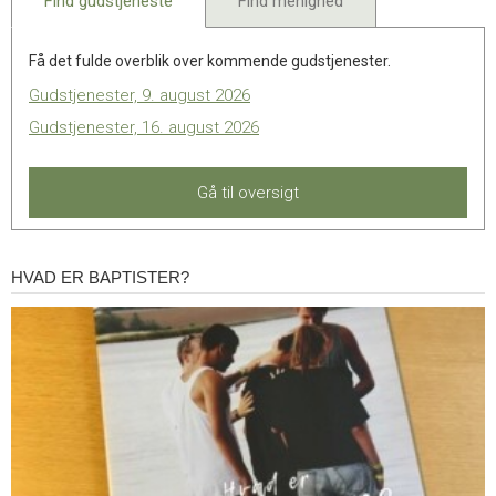
Find gudstjeneste
Find menighed
Få det fulde overblik over kommende gudstjenester.
Gudstjenester, 9. august 2026
Gudstjenester, 16. august 2026
Gå til oversigt
HVAD ER BAPTISTER?
Hvad
er
baptister?