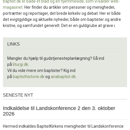
baptist.dk er både et blad og en
hjemmeside, som vi kalder web-
magasinet
. Her finder du artikler om personer og menigheder,
portrætter og reportager, det brede kirkeliv og debat. Her er både
det evigtgyldige og aktuelle nyheder, både om baptister og andre
kristne, og samfundet generelt. Det er en guldgrube at grave i.
Links
LINKS
Mangler du hjælp til gudstjenesteplanlægning? Gå ind
på
liturgi.dk
.
Vil du vide mere om baptister? Kig ind
på
baptisthistorie.dk
og
anabaptist.dk
.
SENESTE NYT
Seneste
nyt
1.
Indkaldelse til Landskonference 2 den 3. oktober
jul.
2026
2026
Hermed indkaldes BaptistKirkens menigheder til Landskonference