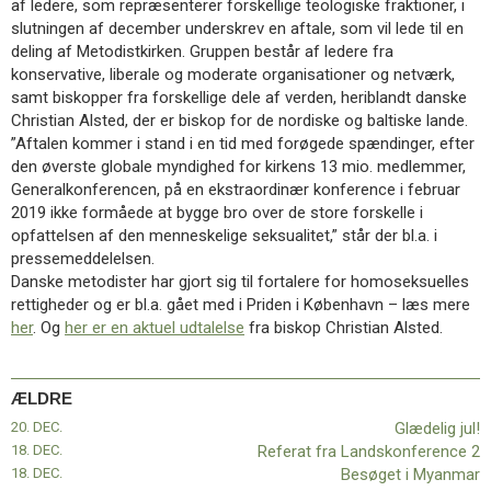
af ledere, som repræsenterer forskellige teologiske fraktioner, i
11.0:
Kalender
slutningen af december underskrev en aftale, som vil lede til en
12.0:
Inspiration
deling af Metodistkirken. Gruppen består af ledere fra
13.0:
Værktøjskassen
konservative, liberale og moderate organisationer og netværk,
14.0:
Mission
samt biskopper fra forskellige dele af verden, heriblandt danske
15.0:
Om
Christian Alsted, der er biskop for de nordiske og baltiske lande.
BaptistKirken
”Aftalen kommer i stand i en tid med forøgede spændinger, efter
16.0:
Kontakt
den øverste globale myndighed for kirkens 13 mio. medlemmer,
Næste
Generalkonferencen, på en ekstraordinær konference i februar
indlæg:
2019 ikke formåede at bygge bro over de store forskelle i
Bed
opfattelsen af den menneskelige seksualitet,” står der bl.a. i
for
pressemeddelelsen.
Syrien,
Danske metodister har gjort sig til fortalere for homoseksuelles
Iran
rettigheder og er bl.a. gået med i Priden i København – læs mere
og
her
. Og
her er en aktuel udtalelse
fra biskop Christian Alsted.
Irak
Forrige
indlæg:
Glædelig
ÆLDRE
jul!
20. DEC.
Glædelig jul!
18. DEC.
Referat fra Landskonference 2
18. DEC.
Besøget i Myanmar