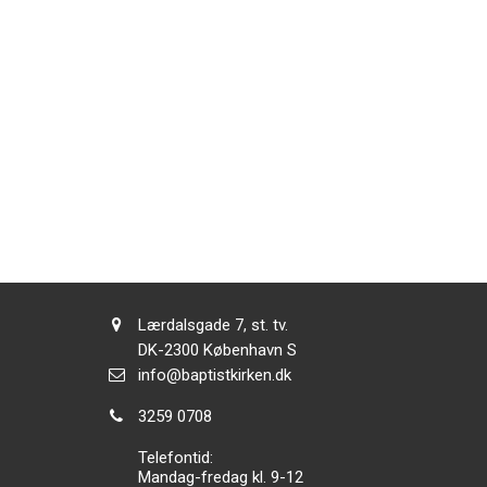
Adresse:
Lærdalsgade 7, st. tv.
Adresse:
DK-2300
København S
Send
info@baptistkirken.dk
email:
Tlf.:
3259 0708
Telefontid:
Mandag-fredag kl. 9-12