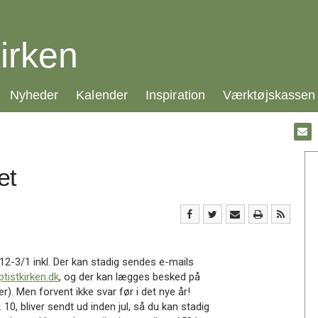
irken
21.0:
22.0:
23.0:
24.0:
Nyheder
Kalender
Inspiration
Værktøjskassen
Gå
til:
Emai
et
/12-3/1 inkl. Der kan stadig sendes e-mails
tistkirken.dk
, og der kan lægges besked på
er). Men forvent ikke svar før i det nye år!
. 10, bliver sendt ud inden jul, så du kan stadig