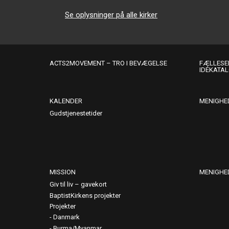
Se oplysninger på alle kirker
ACTS2MOVEMENT – TRO I BEVÆGELSE
FÆLLESER
IDÉKATA
KALENDER
MENIGHE
Gudstjenestetider
MISSION
MENIGHE
Giv til liv – gavekort
BaptistKirkens projekter
Projekter
Danmark
Burma/Myanmar