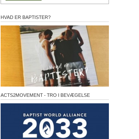
HVAD ER BAPTISTER?
Hvad
er
baptister?
ACTS2MOVEMENT - TRO I BEVÆGELSE
Acts2Movement
-
Tro
i
bevægelse