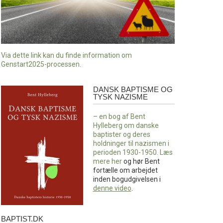
Via dette link kan du finde information om
Genstart2025-processen.
DANSK BAPTISME OG
Dansk
TYSK NAZISME
baptisme
og
– en bog af Bent
tysk
Hylleberg om danske
nazisme
baptister og deres
holdninger til nazismen i
perioden 1930-1950. Læs
mere
her
og hør Bent
fortælle om arbejdet
inden bogudgivelsen i
denne video
.
BAPTIST.DK
baptist.dk