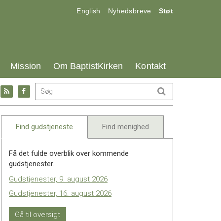
17.0:
18.0:
19.0:
English
Nyhedsbreve
Støt
25.0:
26.0:
27.0:
Mission
Om BaptistKirken
Kontakt
Gå
Gå
til:
til:
l
RSS
Facebook
feed
Find gudstjeneste
Find menighed
Få det fulde overblik over kommende
gudstjenester.
Gudstjenester, 9. august 2026
Gudstjenester, 16. august 2026
Gå til oversigt