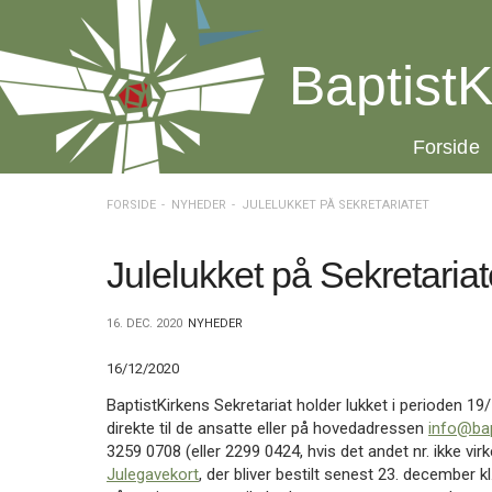
Spring
menu
over
BaptistK
og
gå
til
20.0:
Forside
indhold
Vend
tilbage
til
FORSIDE
NYHEDER
JULELUKKET PÅ SEKRETARIATET
forsiden
Gå
1.0:
Forside
til
2.0:
Nyheder
Julelukket på Sekretariat
vores
3.0:
Kalender
guide
4.0:
Inspiration
16. DEC. 2020
NYHEDER
for
5.0:
Værktøjskassen
tilgængelighed
6.0:
Mission
16/12/2020
7.0:
Om
BaptistKirken
BaptistKirkens Sekretariat holder lukket i perioden 19
8.0:
Kontakt
direkte til de ansatte eller på hovedadressen
info@bap
3259 0708 (eller 2299 0424, hvis det andet nr. ikke virk
9.0:
Forside
Julegavekort
, der bliver bestilt senest 23. december kl
10.0:
Nyheder