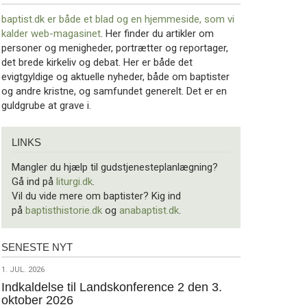
baptist.dk er både et blad og en
hjemmeside, som vi
kalder web-magasinet
. Her finder du artikler om
personer og menigheder, portrætter og reportager,
det brede kirkeliv og debat. Her er både det
evigtgyldige og aktuelle nyheder, både om baptister
og andre kristne, og samfundet generelt. Det er en
guldgrube at grave i.
Links
LINKS
Mangler du hjælp til gudstjenesteplanlægning?
Gå ind på
liturgi.dk
.
Vil du vide mere om baptister? Kig ind
på
baptisthistorie.dk
og
anabaptist.dk
.
SENESTE NYT
Seneste
nyt
1.
1. JUL. 2026
jul.
Indkaldelse til Landskonference 2 den 3.
oktober 2026
2026