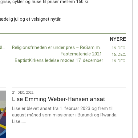
rise, cykler og huse til priser mellem 150 kr.
delig jul og et velsignet nytår.
NYERE
Baptister på Samsø? – og Amazons grundlægger!
Religionsfriheden er under pres – ReSam møde med kirkeministeren
16. DEC.
Fastemateriale 2021
16. DEC.
BaptistKirkens ledelse mødes 17. december
16. DEC.
21.
21. DEC. 2022
Lise Emming Weber-Hansen ansat
dec.
2022
Lise er blevet ansat fra 1. februar 2023 og frem til
august måned som missionær i Burundi og Rwanda.
L
Lise……
æ
s