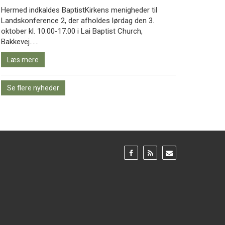
Hermed indkaldes BaptistKirkens menigheder til
Landskonference 2, der afholdes lørdag den 3.
oktober kl. 10.00-17.00 i Lai Baptist Church,
Læs
Bakkevej……
mere
Læs mere
Se flere nyheder
Gå
Gå
Gå
til:
til:
til:
Facebook
RSS
Email
feed