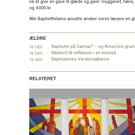
nå at give en gave til glæde og gavn: myggenet, høns, g
11.0:
Kalender
og 4.000 kr.
12.0:
Inspiration
13.0:
Værktøjskassen
Alle BaptistKirkens ansatte ønsker vores læsere en glæ
14.0:
Mission
15.0:
Om
BaptistKirken
ÆLDRE
16.0:
Kontakt
16. DEC.
Næste
Bibelord til refleksion i en krisetid
16. DEC.
indlæg:
Baptisternes Verdensalliance
16. DEC.
Religionsfriheden
er
under
RELATERET
pres
–
ReSam
møde
med
kirkeministeren
Forrige
indlæg:
Baptister
på