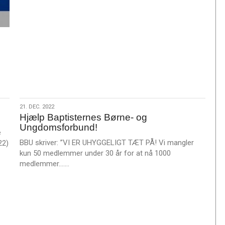
m
e
r
e
21.
21. DEC. 2022
Hjælp Baptisternes Børne- og
dec.
Ungdomsforbund!
2022
e
BBU skriver: ”VI ER UHYGGELIGT TÆT PÅ! Vi mangler
22)
kun 50 medlemmer under 30 år for at nå 1000
L
medlemmer.……
æ
s
m
e
r