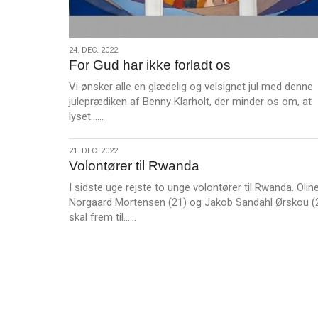
Samsø?
–
og
24.
24. DEC. 2022
Amazons
For Gud har ikke forladt os
dec.
grundlægger!
2022
Vi ønsker alle en glædelig og velsignet jul med denne
juleprædiken af Benny Klarholt, der minder os om, at
L
lyset……
æ
s
21.
21. DEC. 2022
m
Volontører til Rwanda
dec.
e
2022
I sidste uge rejste to unge volontører til Rwanda. Olin
r
Norgaard Mortensen (21) og Jakob Sandahl Ørskou (
e
L
skal frem til……
æ
s
m
e
r
e