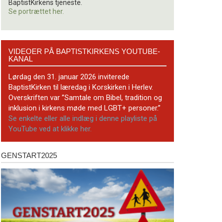
BaptistKirkens tjeneste.
Se portrættet her.
Videoer
VIDEOER PÅ BAPTISTKIRKENS YOUTUBE-
på
KANAL
BaptistKirkens
YouTube-
Lørdag den 31. januar 2026 inviterede
kanal
BaptistKirken til læredag i Korskirken i Herlev.
Overskriften var ”Samtale om Bibel, tradition og
inklusion i kirkens møde med LGBT+ personer.”
Se enkelte eller alle indlæg i denne playliste på
YouTube ved at klikke her.
GENSTART2025
Genstart2025