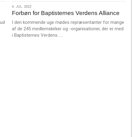
s
6.
6. JUL. 2022
m
Forbøn for Baptisternes Verdens Alliance
jul.
e
2022
Gud
I den kommende uge mødes repræsentanter for mange
r
af de 245 medlemskirker og -organisationer, der er med
e
L
i Baptisternes Verdens……
æ
s
m
e
r
e