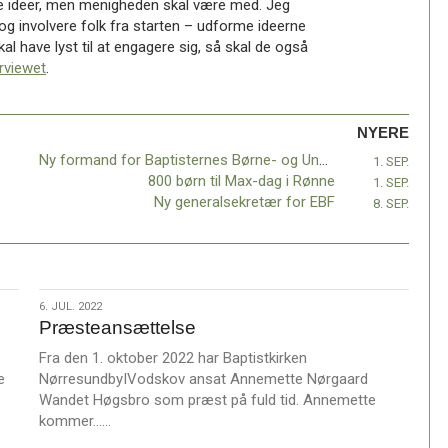
e ideer, men menigheden skal være med. Jeg
 og involvere folk fra starten – udforme ideerne
skal have lyst til at engagere sig, så skal de også
erviewet
.
NYERE
Ny formand for Baptisternes Børne- og Ungdomsforbund
1. SEP.
800 børn til Max-dag i Rønne
1. SEP.
Ny generalsekretær for EBF
8. SEP.
6.
6. JUL. 2022
Præsteansættelse
jul.
2022
Fra den 1. oktober 2022 har Baptistkirken
e
NørresundbyIVodskov ansat Annemette Nørgaard
Wandet Høgsbro som præst på fuld tid. Annemette
L
kommer……
æ