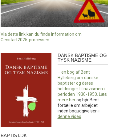
Via dette link kan du finde information om
Genstart2025-processen.
DANSK BAPTISME OG
Dansk
TYSK NAZISME
baptisme
og
– en bog af Bent
tysk
Hylleberg om danske
nazisme
baptister og deres
holdninger til nazismen i
perioden 1930-1950. Læs
mere
her
og hør Bent
fortælle om arbejdet
inden bogudgivelsen i
denne video
.
BAPTIST.DK
baptist.dk