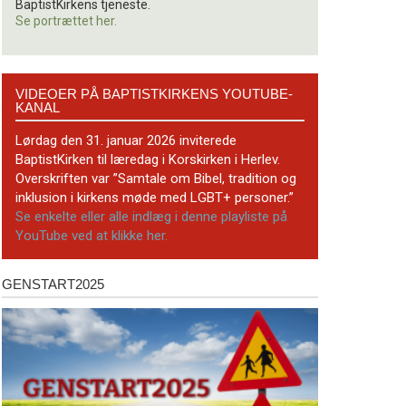
BaptistKirkens tjeneste.
Se portrættet her.
Videoer
VIDEOER PÅ BAPTISTKIRKENS YOUTUBE-
på
KANAL
BaptistKirkens
YouTube-
Lørdag den 31. januar 2026 inviterede
kanal
BaptistKirken til læredag i Korskirken i Herlev.
Overskriften var ”Samtale om Bibel, tradition og
inklusion i kirkens møde med LGBT+ personer.”
Se enkelte eller alle indlæg i denne playliste på
YouTube ved at klikke her.
GENSTART2025
Genstart2025