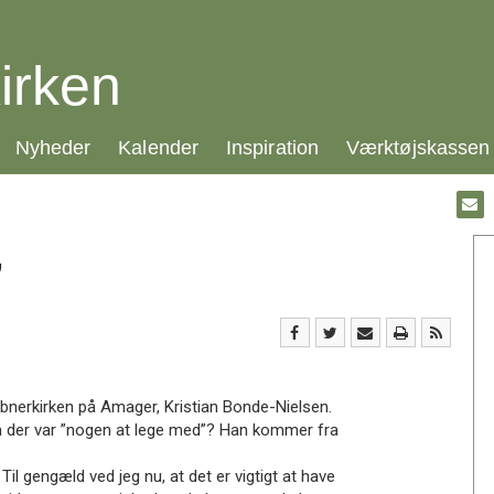
irken
21.0:
22.0:
23.0:
24.0:
Nyheder
Kalender
Inspiration
Værktøjskassen
Gå
til:
Emai
”
nerkirken på Amager, Kristian Bonde-Nielsen.
om der var ”nogen at lege med”? Han kommer fra
il gengæld ved jeg nu, at det er vigtigt at have