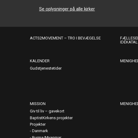
Se oplysninger på alle kirker
ACTS2MOVEMENT – TRO I BEVÆGELSE
FÆLLESER
IDÉKATA
KALENDER
MENIGHE
Gudstjenestetider
MISSION
MENIGHE
Giv til liv – gavekort
BaptistKirkens projekter
Projekter
Danmark
Burma/Myanmar