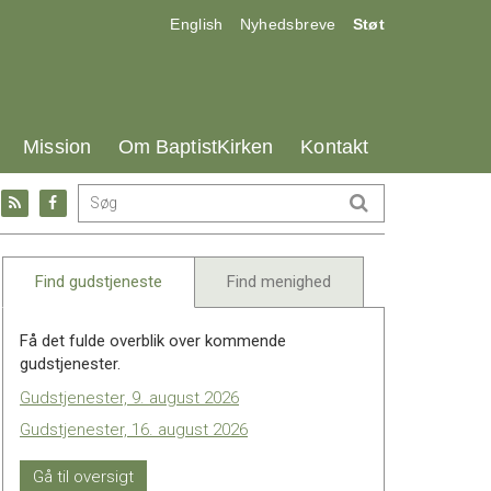
17.0:
18.0:
19.0:
English
Nyhedsbreve
Støt
25.0:
26.0:
27.0:
Mission
Om BaptistKirken
Kontakt
Gå
Gå
til:
til:
l
RSS
Facebook
feed
Find gudstjeneste
Find menighed
Få det fulde overblik over kommende
gudstjenester.
Gudstjenester, 9. august 2026
Gudstjenester, 16. august 2026
Gå til oversigt