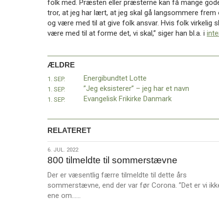
folk med. Præsten eller præsterne kan få mange god
11.0:
Kalender
tror, at jeg har lært, at jeg skal gå langsommere frem
12.0:
Inspiration
og være med til at give folk ansvar. Hvis folk virkelig 
13.0:
Værktøjskassen
være med til at forme det, vi skal,” siger han bl.a. i
int
14.0:
Mission
15.0:
Om
BaptistKirken
ÆLDRE
16.0:
Kontakt
Energibundtet Lotte
1. SEP.
Næste
”Jeg eksisterer” – jeg har et navn
1. SEP.
indlæg:
Evangelisk Frikirke Danmark
1. SEP.
Ny
formand
for
RELATERET
Baptisternes
Børne-
6.
6. JUL. 2022
og
800 tilmeldte til sommerstævne
jul.
Ungdomsforbund
Forrige
2022
indlæg:
Der er væsentlig færre tilmeldte til dette års
Energibundtet
sommerstævne, end der var før Corona. ”Det er vi ikk
L
Lotte
ene om……
æ
s