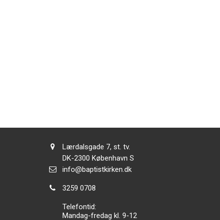
Adresse:
Lærdalsgade 7, st. tv.
Adresse:
DK-2300
København S
Send
info@baptistkirken.dk
email:
Tlf.:
3259 0708
Telefontid:
Mandag-fredag kl. 9-12