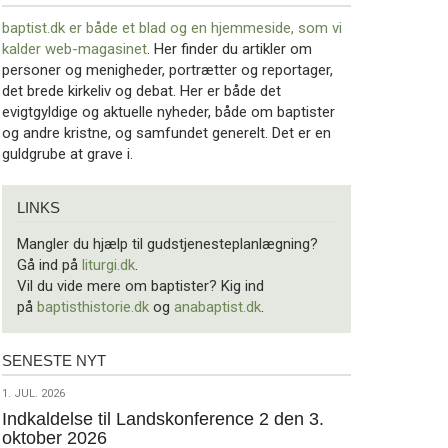
baptist.dk er både et blad og en
hjemmeside, som vi
kalder web-magasinet
. Her finder du artikler om
personer og menigheder, portrætter og reportager,
det brede kirkeliv og debat. Her er både det
evigtgyldige og aktuelle nyheder, både om baptister
og andre kristne, og samfundet generelt. Det er en
guldgrube at grave i.
Links
LINKS
Mangler du hjælp til gudstjenesteplanlægning?
Gå ind på
liturgi.dk
.
Vil du vide mere om baptister? Kig ind
på
baptisthistorie.dk
og
anabaptist.dk
.
SENESTE NYT
Seneste
nyt
1.
1. JUL. 2026
jul.
Indkaldelse til Landskonference 2 den 3.
oktober 2026
2026