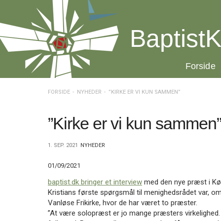
Spring
menu
over
BaptistK
og
gå
til
20.0:
Forside
indhold
Vend
tilbage
til
FORSIDE
NYHEDER
”KIRKE ER VI KUN SAMMEN”
forsiden
Gå
1.0:
Forside
til
2.0:
Nyheder
”Kirke er vi kun sammen
vores
3.0:
Kalender
guide
4.0:
Inspiration
1. SEP. 2021
NYHEDER
for
5.0:
Værktøjskassen
tilgængelighed
6.0:
Mission
01/09/2021
7.0:
Om
BaptistKirken
baptist.dk bringer et interview
med den nye præst i Køb
8.0:
Kontakt
Kristians første spørgsmål til menighedsrådet var, 
Vanløse Frikirke, hvor de har været to præster.
9.0:
Forside
”At være solopræst er jo mange præsters virkelighed. T
10.0:
Nyheder