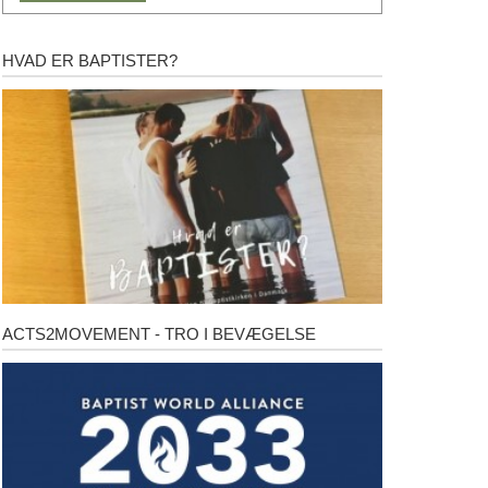
HVAD ER BAPTISTER?
Hvad
er
baptister?
ACTS2MOVEMENT - TRO I BEVÆGELSE
Acts2Movement
-
Tro
i
bevægelse