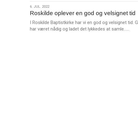
m
6.
6. JUL. 2022
e
Roskilde oplever en god og velsignet tid
jul.
r
2022
I Roskilde Baptistkirke har vi en god og velsignet tid. 
e
L
har været nådig og ladet det lykkedes at samle……
æ
s
m
e
r
e