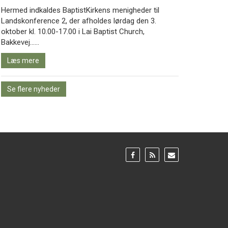
Hermed indkaldes BaptistKirkens menigheder til
Landskonference 2, der afholdes lørdag den 3.
oktober kl. 10.00-17.00 i Lai Baptist Church,
Læs
Bakkevej……
mere
Læs mere
Se flere nyheder
Gå
Gå
Gå
til:
til:
til:
Facebook
RSS
Email
feed