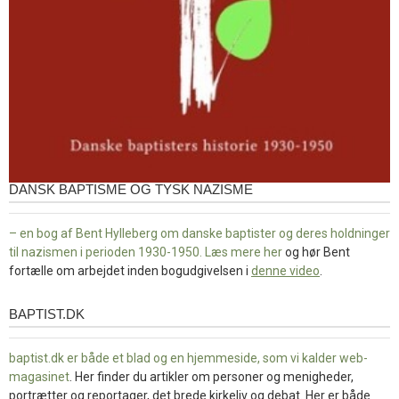
DANSK BAPTISME OG TYSK NAZISME
– en bog af Bent Hylleberg om danske baptister og deres holdninger
til nazismen i perioden 1930-1950. Læs mere
her
og hør Bent
fortælle om arbejdet inden bogudgivelsen i
denne video
.
BAPTIST.DK
baptist.dk
baptist.dk er både et blad og en
hjemmeside, som vi kalder web-
magasinet
. Her finder du artikler om personer og menigheder,
portrætter og reportager, det brede kirkeliv og debat. Her er både