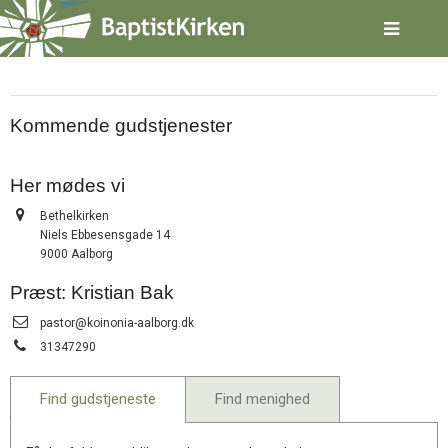
Spring
Aalborg – Koinonia
menu
over
og
gå
til
Kommende gudstjenester
indhold
Vend
tilbage
til
Her mødes vi
forsiden
Adresse:
Gå
1.0:
Bethelkirken
Forside
Niels Ebbesensgade 14
til
2.0:
Nyheder
9000 Aalborg
vores
3.0:
Kalender
guide
4.0:
Inspiration
Præst: Kristian Bak
for
5.0:
Værktøjskassen
Send
tilgængelighed
6.0:
Mission
pastor@koinonia-aalborg.dk
email:
7.0:
Om
Tlf.:
31347290
BaptistKirken
8.0:
Kontakt
Find gudstjeneste
Find menighed
9.0:
Forside
10.0:
Nyheder