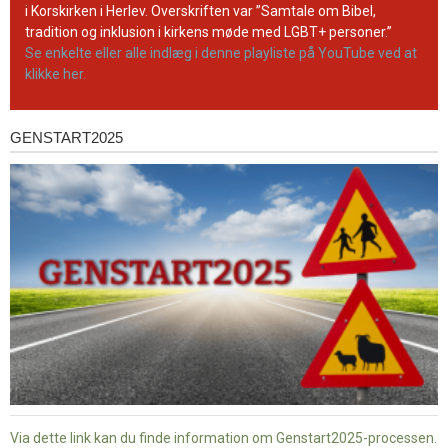
kanal
i Korskirken i Herlev. Overskriften var ”Samtale om Bibel,
tradition og inklusion i kirkens møde med LGBT+ personer.”
Se enkelte eller alle indlæg i denne playliste på YouTube ved at
klikke her.
GENSTART2025
Genstart2025
Via dette link kan du finde information om Genstart2025-processen.