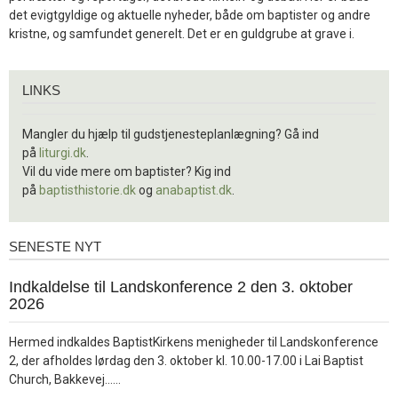
det evigtgyldige og aktuelle nyheder, både om baptister og andre
kristne, og samfundet generelt. Det er en guldgrube at grave i.
Links
LINKS
Mangler du hjælp til gudstjenesteplanlægning? Gå ind
på
liturgi.dk
.
Vil du vide mere om baptister? Kig ind
på
baptisthistorie.dk
og
anabaptist.dk
.
SENESTE NYT
Seneste
nyt
1.
Indkaldelse til Landskonference 2 den 3. oktober
jul.
2026
2026
Hermed indkaldes BaptistKirkens menigheder til Landskonference
2, der afholdes lørdag den 3. oktober kl. 10.00-17.00 i Lai Baptist
Læs
Church, Bakkevej……
mere