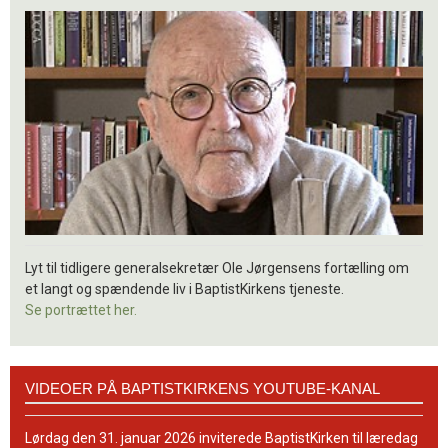
Lyt til tidligere generalsekretær Ole Jørgensens fortælling om
et langt og spændende liv i BaptistKirkens tjeneste.
Se portrættet her.
Videoer
VIDEOER PÅ BAPTISTKIRKENS YOUTUBE-KANAL
på
BaptistKirkens
YouTube-
Lørdag den 31. januar 2026 inviterede BaptistKirken til læredag