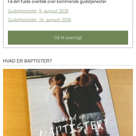
Få det fulde overblik over kommende gudstjenester.
11.0:
Kalender
12.0:
Inspiration
Gudstjenester, 9. august 2026
13.0:
Værktøjskassen
Gudstjenester, 16. august 2026
14.0:
Mission
15.0:
Om
BaptistKirken
Gå til oversigt
16.0:
Kontakt
HVAD ER BAPTISTER?
Hvad
er
baptister?