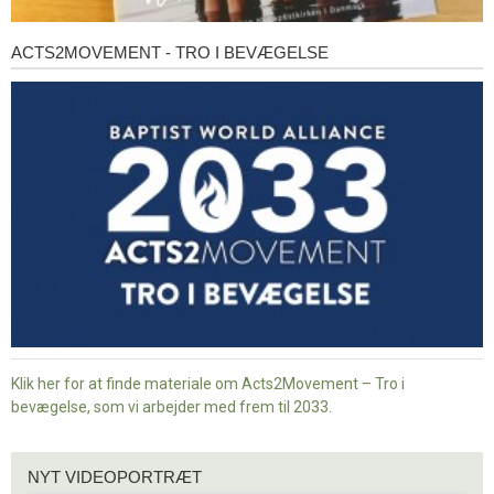
ACTS2MOVEMENT - TRO I BEVÆGELSE
Acts2Movement
-
Tro
i
bevægelse
Klik her for at finde materiale om Acts2Movement – Tro i
bevægelse, som vi arbejder med frem til 2033.
Nyt
NYT VIDEOPORTRÆT
videoportræt